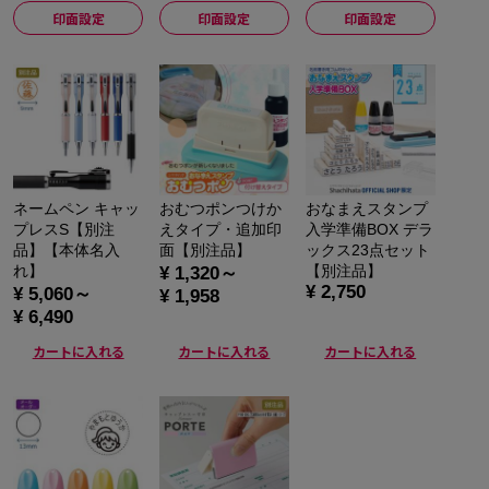
印面設定
印面設定
印面設定
ネームペン キャッ
おむつポンつけか
おなまえスタンプ
プレスS【別注
えタイプ・追加印
入学準備BOX デラ
品】【本体名入
面【別注品】
ックス23点セット
れ】
【別注品】
¥ 1,320～
¥ 2,750
¥ 5,060～
¥ 1,958
¥ 6,490
カートに入れる
カートに入れる
カートに入れる