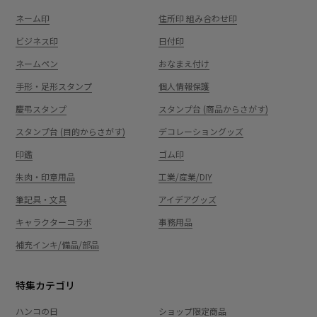
ネーム印
住所印 組み合わせ印
ビジネス印
日付印
ネームペン
おなまえ付け
手形・足形スタンプ
個人情報保護
慶弔スタンプ
スタンプ台 (商品からさがす)
スタンプ台 (目的からさがす)
デコレーショングッズ
印鑑
ゴム印
朱肉・印章用品
工業/産業/DIY
筆記具・文具
アイデアグッズ
キャラクターコラボ
事務用品
補充インキ/備品/部品
特集カテゴリ
ハンコの日
ショップ限定商品