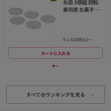
お皿 5個組 回転
寿司用 お菓子 ス
イーツ キッズ 子
供 ファミリー ホ
ワイト おウチで
楽しい
¥ 1,518(税込)～
カートに入れる
すべてのランキングを見る