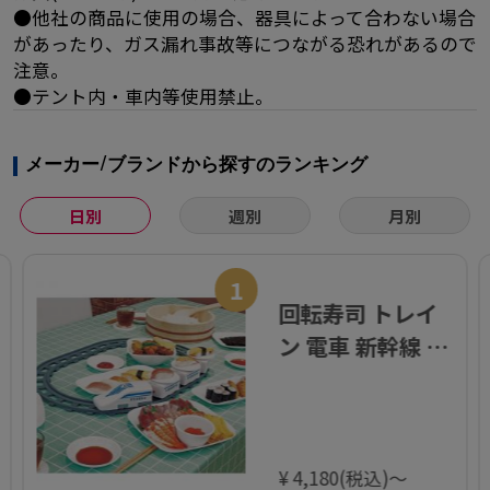
●他社の商品に使用の場合、器具によって合わない場合
があったり、ガス漏れ事故等につながる恐れがあるので
注意。
●テント内・車内等使用禁止。
メーカー/ブランドから探すのランキング
日別
週別
月別
1
回転寿司 トレイ
ン 電車 新幹線 プ
ラレール レーン
すし 電池式 お菓
子 スイーツ
¥ 4,180(税込)～