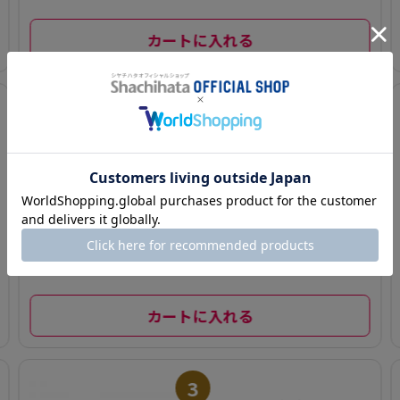
カートに入れる
2
回転寿司 すし 皿
10枚付 寿司握り
器付 電池式 お菓
子 スイーツ キッ
ズ 子供 ファミリ
ー
¥ 6,534(税込)～
カートに入れる
3