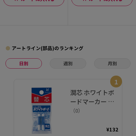
アートライン(部品)のランキング
日別
週別
月別
1
潤芯 ホワイトボ
ードマーカー 替
芯 角芯
（0）
¥132