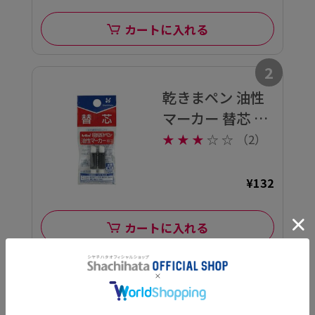
カートに入れる
2
乾きまペン 油性
マーカー 替芯 太
字・角芯用
★
★
★
☆
☆
（2）
¥132
カートに入れる