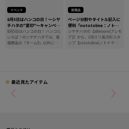
イベント
新商品
8月5日はハンコの日！～シヤ
ページ分割やタイトル記入に
チハタの"夏印"～キャンペー
便利「nototoline：ノトト
ン
8月5日はハンコの日！ ハンコと
ライン」
シヤチハタの【allemore(アレモ
いえば！のシヤチハタでは、看
ア)】から、100ミリ長方形スタ
板商品の「ネーム9」以外に
ンプ【nototoline(ノトトライ
も、たくさんのハンコにまつわ
ン)】が登場！ ペンケースにも
る商品を揃えています。
入れやすいコンパクトさで、い
つでもどこでも手帳時間がはか
どります。
最近見たアイテム