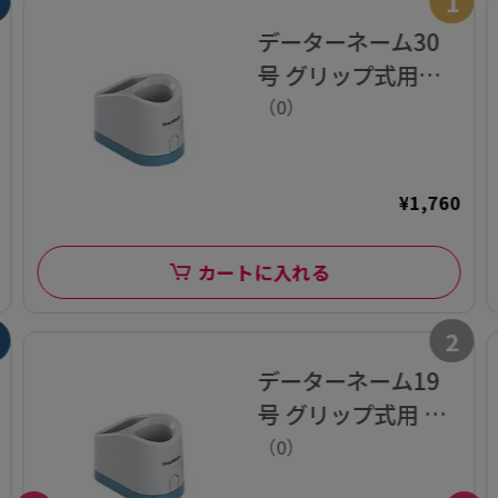
1
データーネーム30
号 グリップ式用ス
タンド
（0）
¥1,760
カートに入れる
2
データーネーム19
号 グリップ式用 ス
タンド
（0）