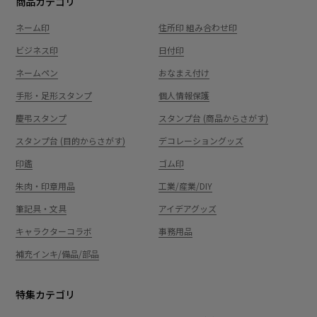
商品カテゴリ
ネーム印
住所印 組み合わせ印
ビジネス印
日付印
ネームペン
おなまえ付け
手形・足形スタンプ
個人情報保護
慶弔スタンプ
スタンプ台 (商品からさがす)
スタンプ台 (目的からさがす)
デコレーショングッズ
印鑑
ゴム印
朱肉・印章用品
工業/産業/DIY
筆記具・文具
アイデアグッズ
キャラクターコラボ
事務用品
補充インキ/備品/部品
特集カテゴリ