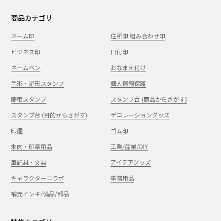
商品カテゴリ
ネーム印
住所印 組み合わせ印
ビジネス印
日付印
ネームペン
おなまえ付け
手形・足形スタンプ
個人情報保護
慶弔スタンプ
スタンプ台 (商品からさがす)
スタンプ台 (目的からさがす)
デコレーショングッズ
印鑑
ゴム印
朱肉・印章用品
工業/産業/DIY
筆記具・文具
アイデアグッズ
キャラクターコラボ
事務用品
補充インキ/備品/部品