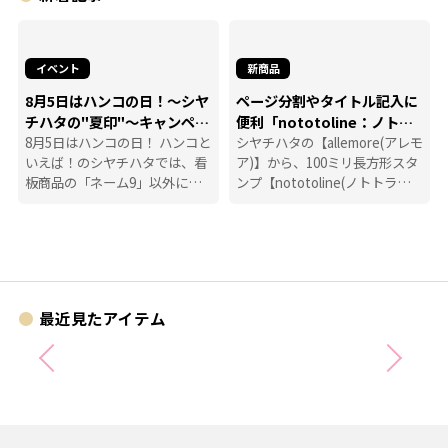
イベント
新商品
8月5日はハンコの日！～シヤ
ページ分割やタイトル記入に
チハタの"夏印"～キャンペー
便利「nototoline：ノトト
ン
8月5日はハンコの日！ ハンコと
ライン」
シヤチハタの【allemore(アレモ
いえば！のシヤチハタでは、看
ア)】から、100ミリ長方形スタ
板商品の「ネーム9」以外に
ンプ【nototoline(ノトトライ
も、たくさんのハンコにまつわ
ン)】が登場！ ペンケースにも
る商品を揃えています。
入れやすいコンパクトさで、い
つでもどこでも手帳時間がはか
どります。
最近見たアイテム