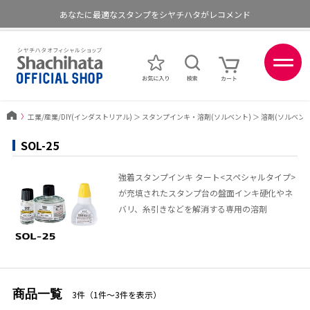
あなたに最適なスタンプをシヤチハタがレコメンド
ポイントが貯まる、使える、会員限定ポイントプログラム
〉
工業/産業/DIY(インダストリアル)
＞
スタンプインキ・溶剤(ソルベント)
＞
溶剤(ソルベント
SOL-25
強着スタンプインキ タート<スペシャルタイプ>
が充填されたスタンプ台の盤面インキ硬化やネ
バリ、糸引きなどを解消する専用の溶剤
商品一覧
3件（1件〜3件を表示）