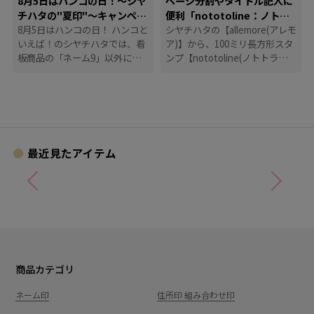
8月5日はハンコの日！～シヤ
ページ分割やタイトル記入に
チハタの"夏印"～キャンペー
便利「nototoline：ノトト
ン
8月5日はハンコの日！ ハンコと
ライン」
シヤチハタの【allemore(アレモ
いえば！のシヤチハタでは、看
ア)】から、100ミリ長方形スタ
板商品の「ネーム9」以外に
ンプ【nototoline(ノトトライ
も、たくさんのハンコにまつわ
ン)】が登場！ ペンケースにも
る商品を揃えています。
入れやすいコンパクトさで、い
つでもどこでも手帳時間がはか
どります。
最近見たアイテム
商品カテゴリ
ネーム印
住所印 組み合わせ印