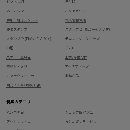
ビジネス印
日付印
ネームペン
おなまえ付け
手形・足形スタンプ
個人情報保護
慶弔スタンプ
スタンプ台 (商品からさがす)
スタンプ台 (目的からさがす)
デコレーショングッズ
印鑑
ゴム印
朱肉・印章用品
工業/産業/DIY
筆記具・文具
アイデアグッズ
キャラクターコラボ
事務用品
補充インキ/備品/部品
特集カテゴリ
ハンコの日
ショップ限定商品
アウトレット品
まとめ買いサービス