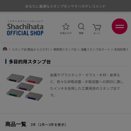
あなたに最適なスタンプをシヤチハタがレコメンド
ポイントが貯まる、使える、会員限定ポイントプログラム
〉
スタンプ台(商品からさがす)
＞
事務用スタンプ台
＞
強着スタンプ台タート
＞
多目的用ス
多目的用スタンプ台
金属やプラスチック・ガラス・木材・皮革な
ど、色々な非吸収面・半吸収面への捺印に適し
たインキを採用した工業用途のスタンプ台で
す。
商品一覧
3件（1件〜3件を表示）