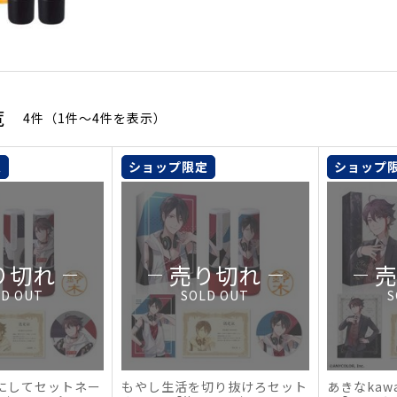
覧
4件（1件〜4件を表示）
定
ショップ限定
ショップ
り切れ
売り切れ
LD OUT
SOLD OUT
S
にしてセットネー
もやし生活を切り抜けろセット
あきなkaw