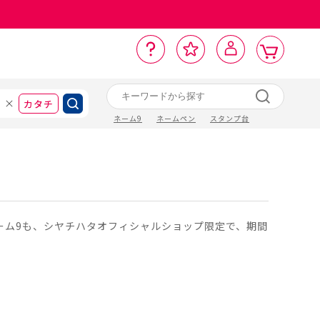
カ
お
入
サ
ロ
ー
イ
ー
気
り
ト
ポ
グ
ン
ト
に
カタチ
ネーム9
ネームペン
スタンプ台
ネーム9も、シヤチハタオフィシャルショップ限定で、期間