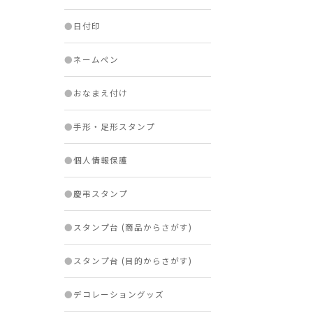
●
日付印
●
ネームペン
●
おなまえ付け
●
手形・足形スタンプ
●
個人情報保護
●
慶弔スタンプ
●
スタンプ台 (商品からさがす)
●
スタンプ台 (目的からさがす)
●
デコレーショングッズ