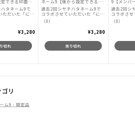
設定できる印面】
ネーム9【後から設定できる印
9【メンバ
ラボ 第2弾)【数
面】(にじさんじコラボ 第2弾)
じさんじコ
チハタネーム9で
過去2回シヤチハタネーム9で
過去2回シ
【数量限定】
限定】
いただいた「にじ
コラボさせていただいた「にじ
コラボさせ
YouTub...
さんじ」さんが、 YouTub...
さんじ」さんが
（0）
（0）
¥3,280
¥3,280
り切れ
売り切れ
テゴリ
ム9 - 限定品