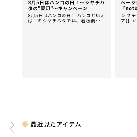
8月5日はハンコの日！～シヤチハ
ページ
タの"夏印"～キャンペーン
「not
8月5日はハンコの日！ ハンコといえ
シヤチハ
ば！のシヤチハタでは、看板商品の
ア)】
「ネーム9」以外にも、たくさんのハ
【not
ンコにまつわる商品を揃えていま
場！ 
す。
パクト
時間が
最近見たアイテム