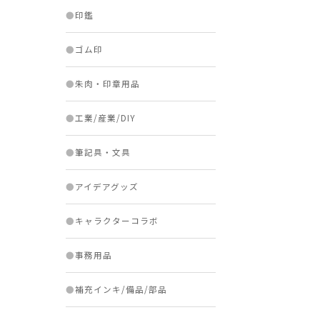
●
印鑑
●
ゴム印
●
朱肉・印章用品
●
工業/産業/DIY
●
筆記具・文具
●
アイデアグッズ
●
キャラクターコラボ
●
事務用品
●
補充インキ/備品/部品