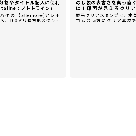
分割やタイトル記入に便利
のし袋の表書きを真っ直
otoline：ノトトライン」
に！印面が見えるクリア
【慶弔クリアスタンプ】
タの【allemore(アレモ
慶弔クリアスタンプは、本
から、100ミリ長方形スタンプ
ゴムの両方にクリア素材
otoline(ノトトライン)】が登
た、慶弔時に使用する表書
ペンケースにも入れやすいコン
ム印です。
さで、いつでもどこでも手帳
はかどります。