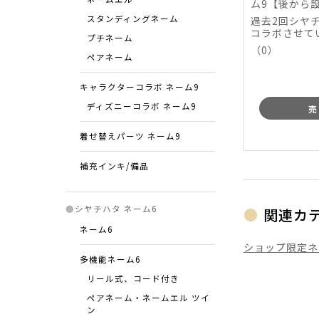
ム9【後から
(にじさんじコ
スタンディングネーム
過去2回シヤ
量限定】
コラボさせて
プチネーム
さんじ」さんが、 
（0）
ペアネーム
キャラクターコラボ ネーム9
ディズニーコラボ ネーム9
売
着せ替えパーツ ネーム9
補充インキ/備品
●
シヤチハタ ネーム6
関連カ
ネーム6
ショップ限定ネー
多機能ネーム6
リール式、コード付き
ペアネーム・ネームエル ツイ
ン