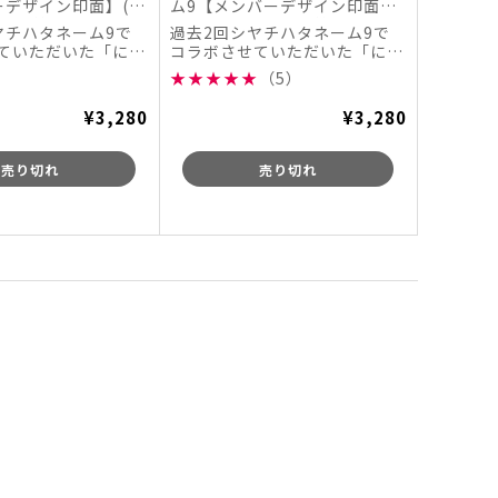
ーデザイン印面】(に
ム9【メンバーデザイン印面】
ラボ 第2弾)【数量
(にじさんじコラボ 第2弾)【数
ヤチハタネーム9で
過去2回シヤチハタネーム9で
量限定】
ていただいた「にじ
コラボさせていただいた「にじ
、 YouTub...
さんじ」さんが、 YouTub...
★
★
★
★
★
（5）
¥3,280
¥3,280
売り切れ
売り切れ