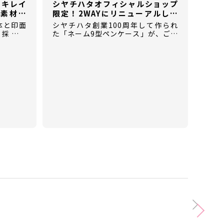
ぐキレイ
シヤチハタオフィシャルショップ
素材の
限定！2WAYにリニューアルした
【ネーム9型ペンケース】
体と印面
シヤチハタ創業100周年して作られ
を採用し
た「ネーム9型ペンケース」が、ご好
き用のゴ
評につき2WAY仕様にリニューアルし
て登場！