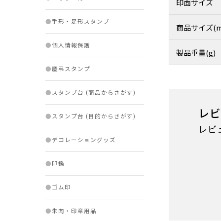
印面サイズ
●
手形・足形スタンプ
商品サイズ(m
●
個人情報保護
製品重量(g)
●
慶弔スタンプ
●
スタンプ台 (商品からさがす)
レビ
●
スタンプ台 (目的からさがす)
レビ
●
デコレーショングッズ
●
印鑑
●
ゴム印
●
朱肉・印章用品