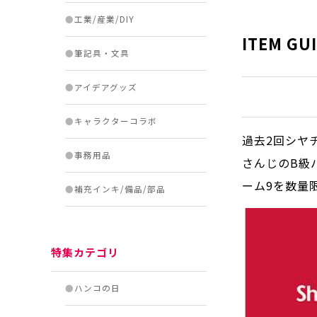
●
工業/産業/DIY
ITEM GU
●
筆記具・文具
●
アイデアグッズ
●
キャラクターコラボ
過去2回シヤ
●
事務用品
さんじのB級
ーム9を数量
●
補充インキ/備品/部品
特集カテゴリ
●
ハンコの日