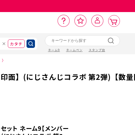
カ
お
入
サ
ロ
ー
イ
ー
気
り
ト
ポ
グ
ン
ト
に
カタチ
ネーム9
ネームペン
スタンプ台
〉
ン印面】(にじさんじコラボ 第2弾)【数
iiセット ネーム9【メンバー