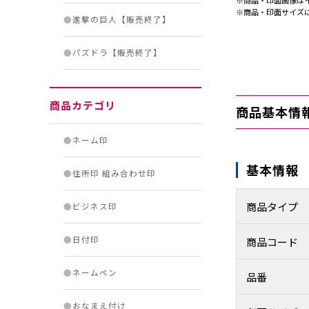
※商品・印面画像は
※商品・印面サイズ
●
進撃の巨人【販売終了】
●
パズドラ【販売終了】
商品カテゴリ
商品基本情
●
ネーム印
基本情報
●
住所印 組み合わせ印
商品タイプ
●
ビジネス印
●
日付印
商品コード
●
ネームペン
品番
●
おなまえ付け