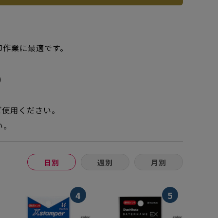
印作業に最適です。
)
ご使用ください。
い。
日別
週別
月別
4
5