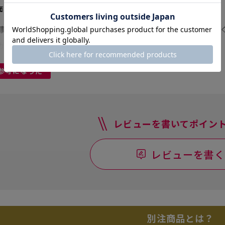
面タイプ/1行(上段)×1行(下段）
事でFAX済みの書類に押す為に購入しました。 日付も大
がアップしました。
...続きを読む
参考になった
レビューを書いてポイント
レビューを書く
別注商品とは？