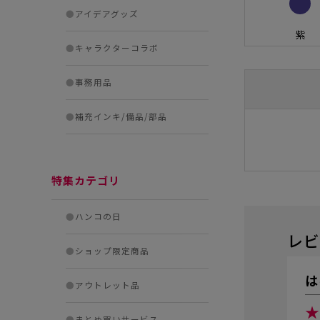
●
アイデアグッズ
紫
●
キャラクターコラボ
●
事務用品
●
補充インキ/備品/部品
特集カテゴリ
●
ハンコの日
レビ
●
ショップ限定商品
は
●
アウトレット品
★
●
まとめ買いサービス