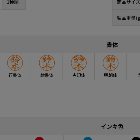
1種類
商品サイズ
製品重量(g
書体
行書体
隷書体
古印体
明朝体
インキ色