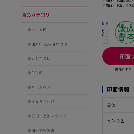
※商品・印面画像は
※商品・印面サイズ
商品カテゴリ
●
ネーム印
●
住所印 組み合わせ印
印面
●
ビジネス印
※商品により
●
日付印
●
ネームペン
印面情報
●
おなまえ付け
書体
●
手形・足形スタンプ
インキ色
●
個人情報保護