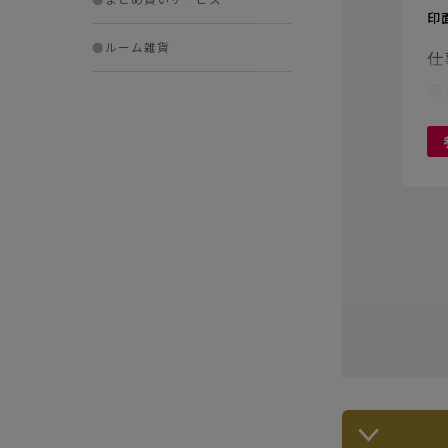
印
●
ルーム雑貨
仕
率