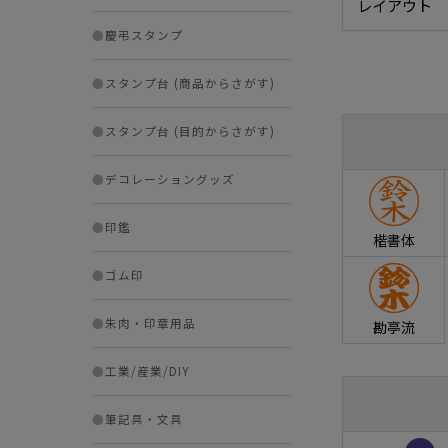
レイアウト
●
慶弔スタンプ
●
スタンプ台 (商品からさがす)
●
スタンプ台 (目的からさがす)
●
デコレーショングッズ
●
印鑑
楷書体
●
ゴム印
●
朱肉・印章用品
勘亭流
●
工業/産業/DIY
●
筆記具・文具