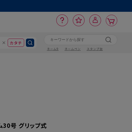
カ
お
入
サ
ロ
ー
イ
ー
気
り
ト
ポ
グ
ン
ト
に
カタチ
ネーム9
ネームペン
スタンプ台
30号 グリップ式