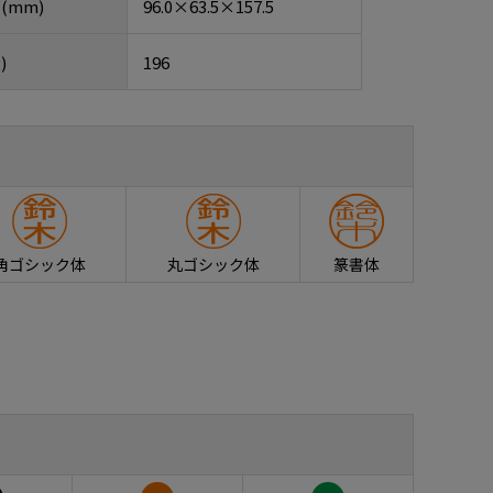
(mm)
96.0×63.5×157.5
)
196
角ゴシック体
丸ゴシック体
篆書体