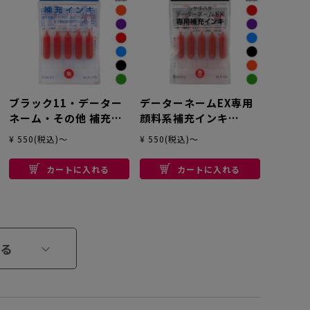
ブラック11・データー
データーネームEX専用
ネーム・その他 補充イ
顔料系補充インキ
ンキ 0.3ml×5
0.2ml×5
¥ 550(税込)～
¥ 550(税込)～
カートに入れる
カートに入れる
る