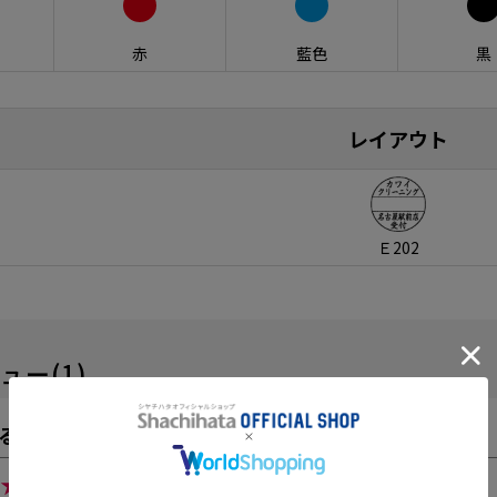
赤
藍色
黒
レイアウト
Ｅ202
ュー(1)
るっこ
さん
★★★★
5
見やすい!!