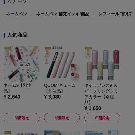
ネームペン
ネームペン 補充インキ/備品
レフィール(替え芯)
〉
〉
人気商品
ネーム9【別注
QOOM キューム
キャップレス9 ス
品】
【別注品】
パークリングクリ
¥ 2,640
¥ 3,080
アカラー【別注
品】
¥ 1,650
印面設定
印面設定
印面設定