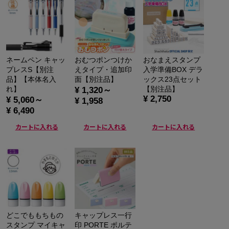
ネームペン キャッ
おむつポンつけか
おなまえスタンプ
プレスS【別注
えタイプ・追加印
入学準備BOX デラ
品】【本体名入
面【別注品】
ックス23点セット
れ】
【別注品】
¥ 1,320～
¥ 2,750
¥ 5,060～
¥ 1,958
¥ 6,490
カートに入れる
カートに入れる
カートに入れる
どこでももちもの
キャップレス一行
スタンプ マイキャ
印 PORTE ポルテ