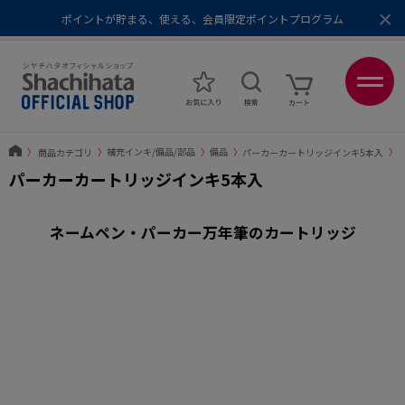
×
ポイントが貯まる、使える、会員限定ポイントプログラム
メール便1,500円以上 / 宅配便3,500円以上のお買い物で送料無料
あなたに最適なスタンプをシヤチハタがレコメンド
ポイントが貯まる、使える、会員限定ポイントプログラム
〉
商品カテゴリ
〉
補充インキ/備品/部品
〉
備品
〉
パーカーカートリッジインキ5本入
〉
パーカーカートリッジインキ5本入
ネームペン・パーカー万年筆のカートリッジ