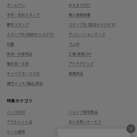
ネームペン
おなまえ付け
手形・足形スタンプ
個人情報保護
慶弔スタンプ
スタンプ台 (商品からさがす)
スタンプ台 (目的からさがす)
デコレーショングッズ
印鑑
ゴム印
朱肉・印章用品
工業/産業/DIY
筆記具・文具
アイデアグッズ
キャラクターコラボ
事務用品
補充インキ/備品/部品
特集カテゴリ
ハンコの日
ショップ限定商品
アウトレット品
まとめ買いサービス
ルーム雑貨