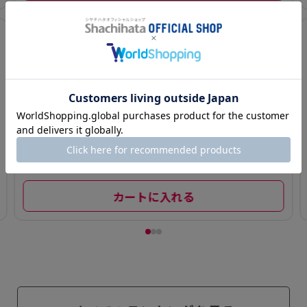
3
ネーム9・ブラッ
ク11 BRIGHT 専
用補充インキ
¥ 550(税込)～
カートに入れる