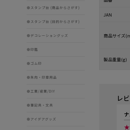
●
スタンプ台 (商品からさがす)
JAN
●
スタンプ台 (目的からさがす)
商品サイズ(m
●
デコレーショングッズ
●
印鑑
製品重量(g)
●
ゴム印
●
朱肉・印章用品
●
工業/産業/DIY
レビ
●
筆記具・文具
ナ
●
アイデアグッズ
★