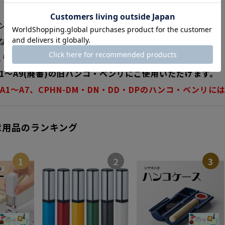
ンリ専用の補充インキです。
ってきたら取り替えてお使い下さい。
入り
A1～A9(廃番)の旧ハンコ・ベンリにご使用いただけます。
-A1～A7、CPHN-DM・DN・DD・DPのハンコ・ベンリ
章用品のランキング
1
2
3