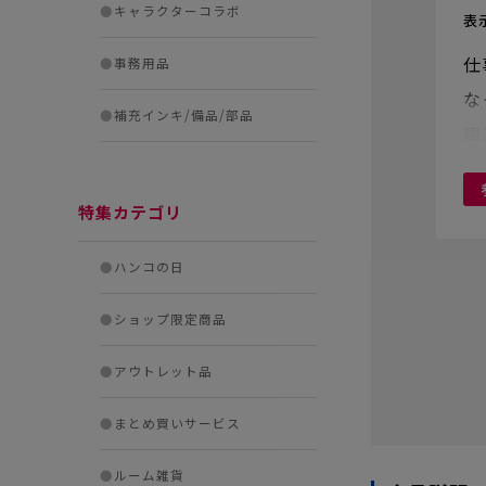
●
キャラクターコラボ
表
仕
●
事務用品
な
●
補充インキ/備品/部品
庫
る
特集カテゴリ
●
ハンコの日
●
ショップ限定商品
●
アウトレット品
●
まとめ買いサービス
●
ルーム雑貨