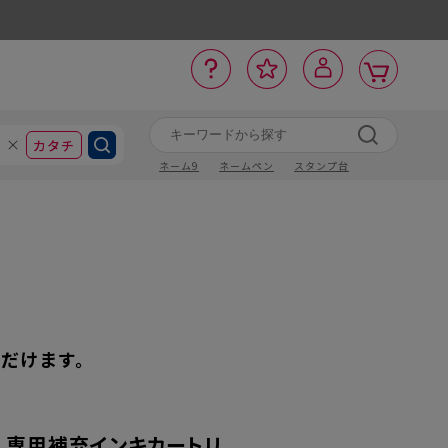
カ
お
入
サ
ロ
ー
イ
ー
気
り
ト
ポ
グ
ン
ト
に
カタチ
ネーム9
ネームペン
スタンプ台
ただけます。
リ 専用補充インキカートリ