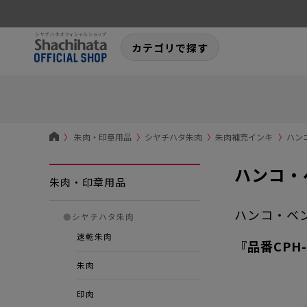
カテゴリで探す
〉
朱肉・印章用品
〉
シヤチハタ朱肉
〉
朱肉補充インキ
〉
ハン
ハンコ・
朱肉・印章用品
ハンコ・ベ
●
シヤチハタ朱肉
速乾朱肉
『品番CPH
朱肉
印肉