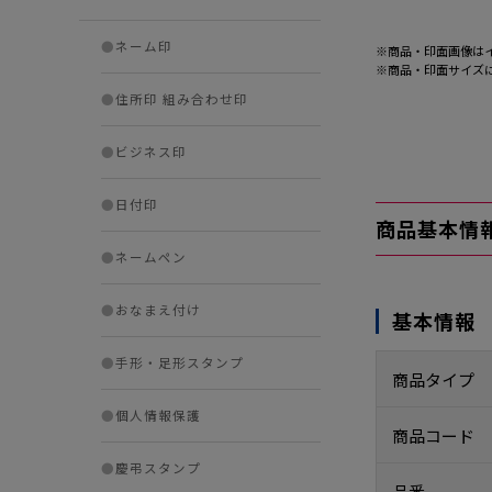
●
ネーム印
※商品・印面画像は
※商品・印面サイズ
●
住所印 組み合わせ印
●
ビジネス印
●
日付印
商品基本情
●
ネームペン
●
おなまえ付け
基本情報
●
手形・足形スタンプ
商品タイプ
●
個人情報保護
商品コード
●
慶弔スタンプ
品番