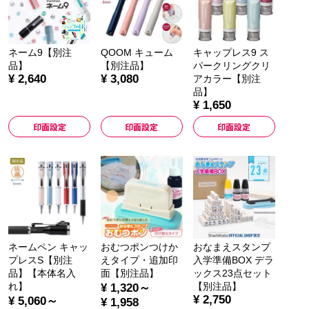
ネーム9【別注
QOOM キューム
キャップレス9 ス
品】
【別注品】
パークリングクリ
¥ 2,640
¥ 3,080
アカラー【別注
品】
¥ 1,650
印面設定
印面設定
印面設定
ネームペン キャッ
おむつポンつけか
おなまえスタンプ
プレスS【別注
えタイプ・追加印
入学準備BOX デラ
品】【本体名入
面【別注品】
ックス23点セット
れ】
【別注品】
¥ 1,320～
¥ 2,750
¥ 5,060～
¥ 1,958