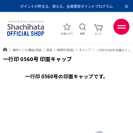
×
ポイントが貯まる、使える、会員限定ポイントプログラム
メール便1,500円以上 / 宅配便3,500円以上のお買い物で送料無料
あなたに最適なスタンプをシヤチハタがレコメンド
ポイントが貯まる、使える、会員限定ポイントプログラム
〉
補充インキ/備品/部品
〉
部品
〉
角型印(部品)
〉
キャップ
〉
一行印 0560号 印面キャッ
一行印 0560号 印面キャップ
一行印 0560号の印面キャップです。