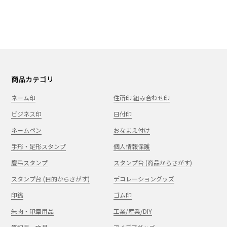
商品カテゴリ
ネーム印
住所印 組み合わせ印
ビジネス印
日付印
ネームペン
おなまえ付け
手形・足形スタンプ
個人情報保護
慶弔スタンプ
スタンプ台 (商品からさがす)
スタンプ台 (目的からさがす)
デコレーショングッズ
印鑑
ゴム印
朱肉・印章用品
工業/産業/DIY