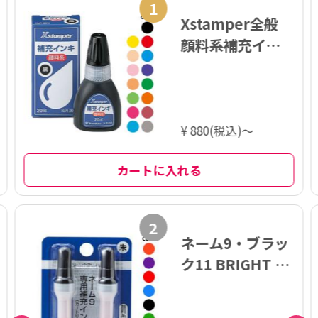
1
Xstamper全般
顔料系補充イン
キ 20ml
¥ 880(税込)～
カートに入れる
2
ネーム9・ブラッ
ク11 BRIGHT 専
用補充インキ