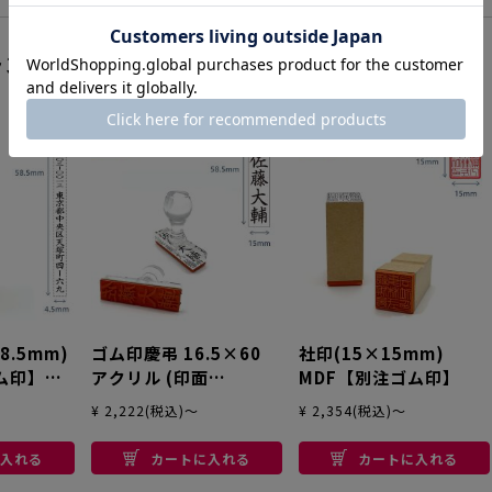
ランキング
1
2
3
8.5mm)
ゴム印慶弔 16.5×60
社印(15×15mm)
ム印】タ
アクリル (印面
MDF【別注ゴム印】
15×58.5mm) 【別注
¥ 2,222(税込)～
¥ 2,354(税込)～
ゴム印】
入れる
カートに入れる
カートに入れる