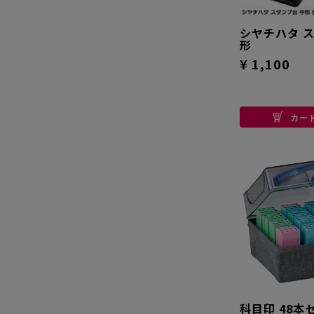
シヤチハタ 
形
¥ 1,100
カー
科目印 48本