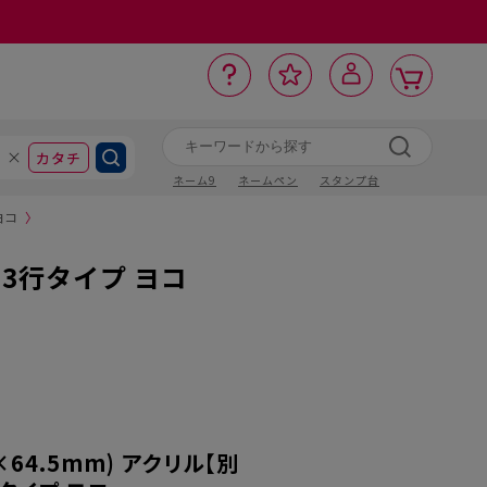
カ
お
入
サ
ロ
ー
イ
ー
気
り
ト
ポ
グ
ン
ト
に
カタチ
ネーム9
ネームペン
スタンプ台
ヨコ
〉
】3行タイプ ヨコ
×64.5mm) アクリル【別