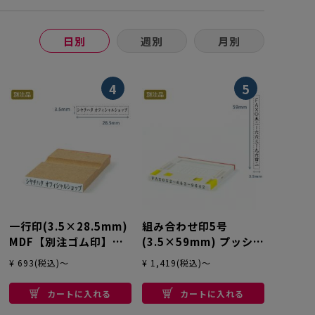
日別
週別
月別
4
5
一行印(3.5×28.5mm)
組み合わせ印5号
MDF【別注ゴム印】ヨ
(3.5×59mm) プッシュ
コ型
オフ【別注ゴム印】タ
¥ 693(税込)～
¥ 1,419(税込)～
テ
カートに入れる
カートに入れる