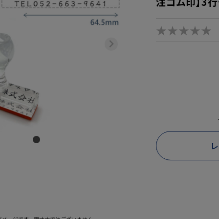
注ゴム印】3行
★★★★★
レ