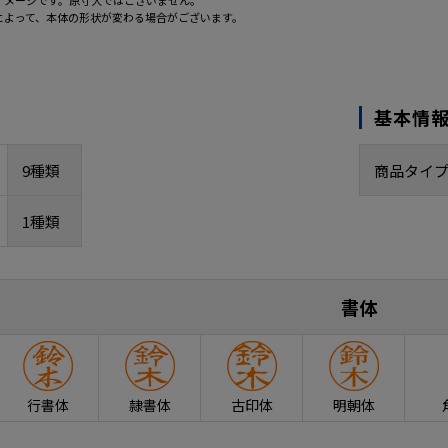
イメージです。原寸大ではございません。
によって、本体の形状が変わる場合がございます。
基本情
9種類
商品タイ
1種類
書体
行書体
隷書体
古印体
明朝体