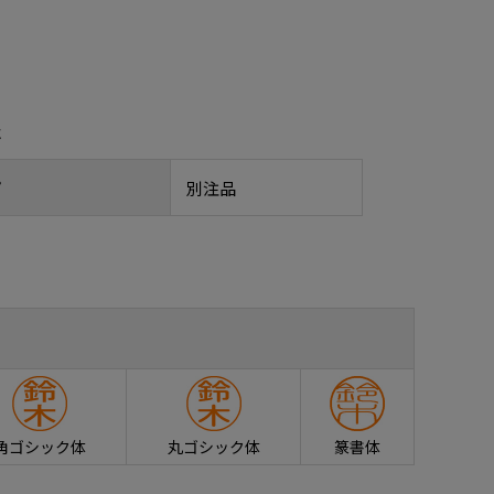
報
プ
別注品
角ゴシック体
丸ゴシック体
篆書体