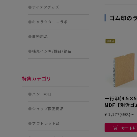
●
アイデアグッズ
ゴム印の
●
キャラクターコラボ
●
事務用品
●
補充インキ/備品/部品
特集カテゴリ
●
ハンコの日
一行印(4.5×5
MDF【別注ゴ
●
ショップ限定商品
テ型
¥ 1,177(税込)～
●
アウトレット品
カートに