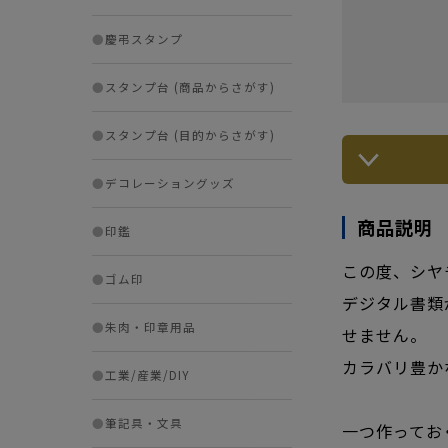
●
慶弔スタンプ
●
スタンプ台 (商品からさがす)
●
スタンプ台 (目的からさがす)
●
デコレーショングッズ
商品説明
●
印鑑
この度、シヤ
●
ゴム印
デジタル書類
●
朱肉・印章用品
せません。
カラバリ豊か
●
工業/産業/DIY
●
筆記具・文具
一つ作ってお