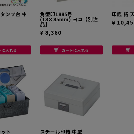
スタンプ台 中
角型印1885号
印鑑 柘 
(18×85mm) ヨコ【別注
¥ 10,45
品】
¥ 8,360
トに入れる
カートに入れる
セット
スチール印箱 中型