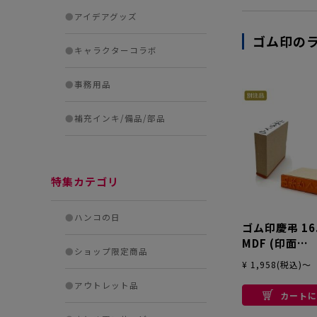
●
アイデアグッズ
ゴム印の
●
キャラクターコラボ
●
事務用品
●
補充インキ/備品/部品
特集カテゴリ
●
ハンコの日
ゴム印慶弔 16
MDF (印面
●
ショップ限定商品
15×58.5mm) 【別
¥ 1,958(税込)～
ゴム印】
●
アウトレット品
カートに