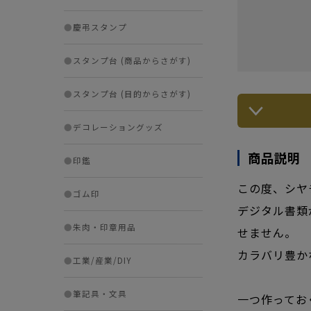
●
慶弔スタンプ
●
スタンプ台 (商品からさがす)
●
スタンプ台 (目的からさがす)
●
デコレーショングッズ
商品説明
●
印鑑
この度、シヤ
●
ゴム印
デジタル書類
●
朱肉・印章用品
せません。
カラバリ豊か
●
工業/産業/DIY
●
筆記具・文具
一つ作ってお