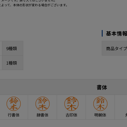
イメージです。原寸大ではございません。
によって、本体の形状が変わる場合がございます。
基本情
9種類
商品タイ
1種類
書体
行書体
隷書体
古印体
明朝体