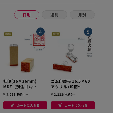
日別
週別
月別
4
5
社印(36×36mm)
ゴム印慶弔 16.5×60
MDF【別注ゴム
アクリル (印面
印】
15×58.5mm) 【別注
¥ 3,289(税込)～
¥ 2,222(税込)～
ゴム印】
カートに入れる
カートに入れる