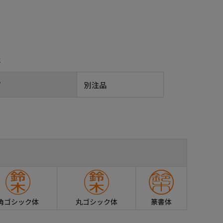
報
プ
別注品
角ゴシック体
丸ゴシック体
篆書体