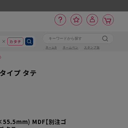
カ
お
入
サ
ロ
ー
イ
ー
気
り
ト
ポ
グ
ン
ト
に
カタチ
ネーム9
ネームペン
スタンプ台
〉
行タイプ タテ
×55.5mm) MDF【別注ゴ