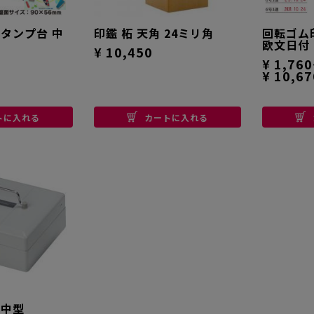
スタンプ台 中
印鑑 柘 天角 24ミリ角
回転ゴム
欧文日付
¥ 10,450
¥ 1,76
¥ 10,67
トに入れる
カートに入れる
 中型