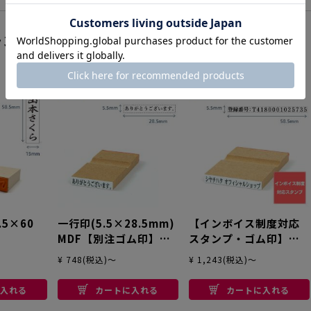
ランキング
1
2
3
.5×60
一行印(5.5×28.5mm)
【インボイス制度対応
MDF【別注ゴム印】ヨ
スタンプ・ゴム印】一
注
コ型
行印(5.5×58.5mm)
¥ 748(税込)～
¥ 1,243(税込)～
MDF【別注ゴム印】ヨ
コ型
入れる
カートに入れる
カートに入れる