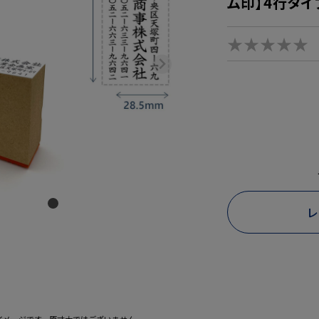
ム印】4行タイ
★★★★★
レ