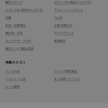
慶弔スタンプ
スタンプ台 (商品からさがす)
スタンプ台 (目的からさがす)
デコレーショングッズ
印鑑
ゴム印
朱肉・印章用品
工業/産業/DIY
筆記具・文具
アイデアグッズ
キャラクターコラボ
事務用品
補充インキ/備品/部品
特集カテゴリ
ハンコの日
ショップ限定商品
アウトレット品
まとめ買いサービス
ルーム雑貨