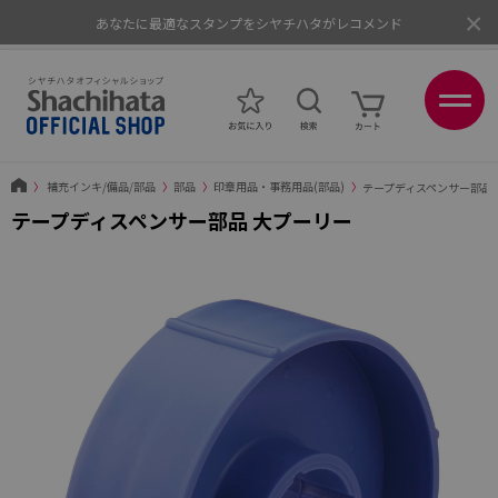
×
あなたに最適なスタンプをシヤチハタがレコメンド
ポイントが貯まる、使える、会員限定ポイントプログラム
〉
補充インキ/備品/部品
〉
部品
〉
印章用品・事務用品(部品)
〉
テープディスペンサー部品 
テープディスペンサー部品 大プーリー