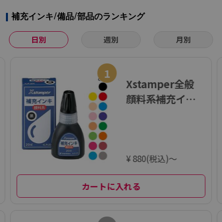
補充インキ/備品/部品のランキング
日別
週別
月別
1
Xstamper全般
顔料系補充イン
キ 20ml
¥ 880(税込)～
カートに入れる