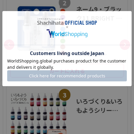
2
ネーム9・ブラッ
ク11 BRIGHT 専
用補充インキ
¥ 550(税込)～
カートに入れる
3
いろづくり&いろ
もようシリーズ
専用インキ