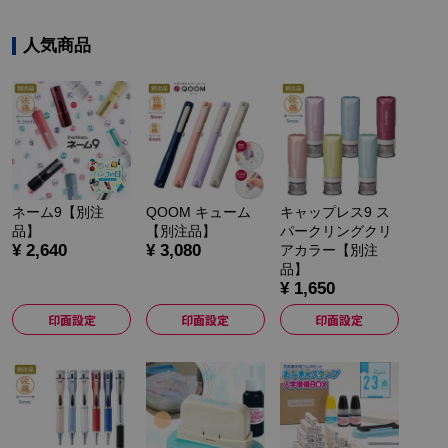
人気商品
ネーム9【別注
QOOM キューム
キャップレス9 ス
品】
【別注品】
パークリングクリ
¥ 2,640
¥ 3,080
アカラー【別注
品】
¥ 1,650
印面設定
印面設定
印面設定