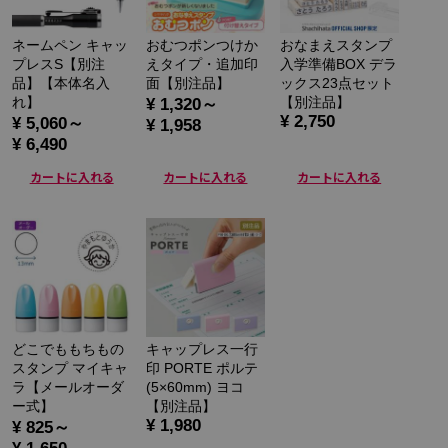
ネームペン キャッ
おむつポンつけか
おなまえスタンプ
プレスS【別注
えタイプ・追加印
入学準備BOX デラ
品】【本体名入
面【別注品】
ックス23点セット
れ】
【別注品】
¥ 1,320～
¥ 2,750
¥ 5,060～
¥ 1,958
¥ 6,490
カートに入れる
カートに入れる
カートに入れる
どこでももちもの
キャップレス一行
スタンプ マイキャ
印 PORTE ポルテ
ラ【メールオーダ
(5×60mm) ヨコ
ー式】
【別注品】
¥ 1,980
¥ 825～