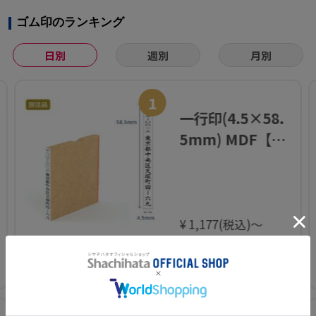
ゴム印のランキング
日別
週別
月別
1
一行印(4.5×58.
5mm) MDF【別
注ゴム印】タテ
型
¥ 1,177(税込)～
カートに入れる