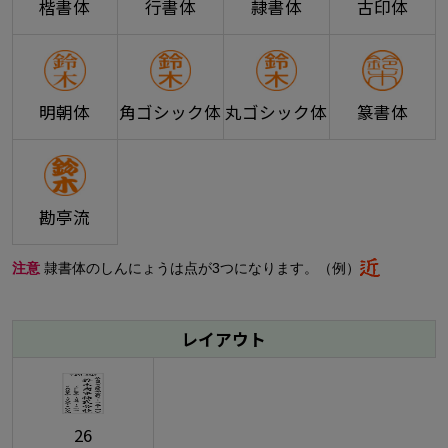
楷書体
行書体
隷書体
古印体
明朝体
角ゴシック体
丸ゴシック体
篆書体
勘亭流
注意
隷書体のしんにょうは点が3つになります。（例）
レイアウト
26