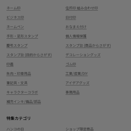
ネーム印
住所印 組み合わせ印
ビジネス印
日付印
ネームペン
おなまえ付け
手形・足形スタンプ
個人情報保護
慶弔スタンプ
スタンプ台 (商品からさがす)
スタンプ台 (目的からさがす)
デコレーショングッズ
印鑑
ゴム印
朱肉・印章用品
工業/産業/DIY
筆記具・文具
アイデアグッズ
キャラクターコラボ
事務用品
補充インキ/備品/部品
特集カテゴリ
ハンコの日
ショップ限定商品