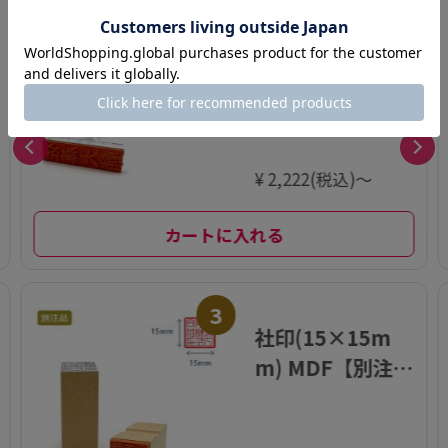
2
ゴム印慶弔 16.5
×60 アクリル
(印面15×58.5m
m) 【別注ゴム
印】
¥ 2,222(税込)～
カートに入れる
3
社印(15×15m
m) MDF【別注ゴ
ム印】