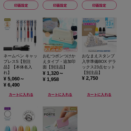
印面設定
印面設定
印面設定
ネームペン キャッ
おむつポンつけか
おなまえスタンプ
プレスS【別注
えタイプ・追加印
入学準備BOX デラ
品】【本体名入
面【別注品】
ックス23点セット
れ】
【別注品】
¥ 1,320～
¥ 2,750
¥ 5,060～
¥ 1,958
¥ 6,490
カートに入れる
カートに入れる
カートに入れる