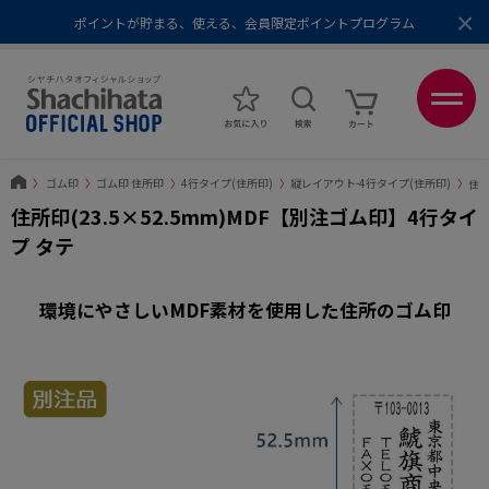
×
ポイントが貯まる、使える、会員限定ポイントプログラム
メール便1,500円以上 / 宅配便3,500円以上のお買い物で送料無料
あなたに最適なスタンプをシヤチハタがレコメンド
ポイントが貯まる、使える、会員限定ポイントプログラム
〉
ゴム印
〉
ゴム印 住所印
〉
4行タイプ(住所印)
〉
縦レイアウト-4行タイプ(住所印)
〉
住所
住所印(23.5×52.5mm)MDF【別注ゴム印】4行タイ
プ タテ
環境にやさしいMDF素材を使用した住所のゴム印