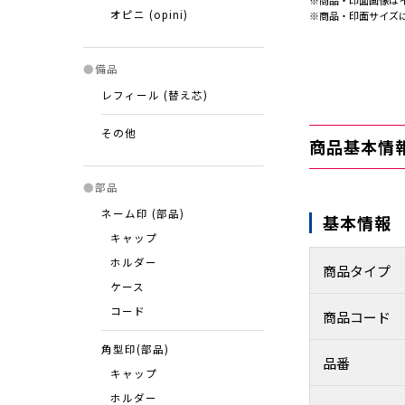
※商品・印面画像は
オピニ (opini)
※商品・印面サイズ
●
備品
レフィール (替え芯)
その他
商品基本情
●
部品
ネーム印 (部品)
基本情報
キャップ
ホルダー
商品タイプ
ケース
コード
商品コード
角型印(部品)
品番
キャップ
ホルダー