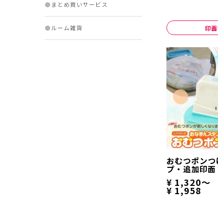
●
まとめ買いサービス
印面
●
ルーム雑貨
おむつポンつ
プ・追加印面
¥ 1,320～
¥ 1,958