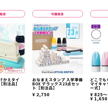
設定
印面設定
けかえタイ
おなまえスタンプ 入学準備
どこでも
【別注品】
BOX デラックス23点セッ
マイキャ
ト【別注品】
ー式】
¥ 2,750
¥ 825～
¥ 1,650