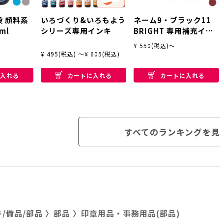
般 顔料系
いろづくり&いろもよう
ネーム9・ブラック11
ml
シリーズ専用インキ
BRIGHT 専用補充イン
キ
¥ 550(税込)～
¥ 495(税込) ～¥ 605(税込)
入れる
カートに入れる
カートに入れる
すべてのランキングを見
/備品/部品
〉
部品
〉
印章用品・事務用品(部品)