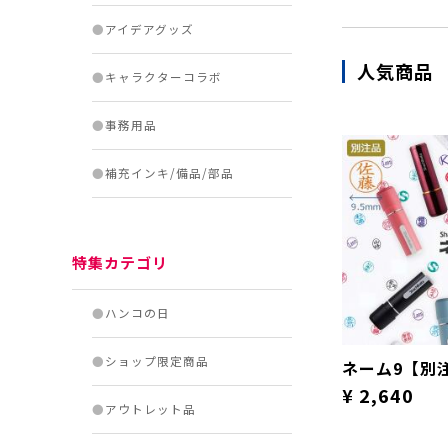
●
アイデアグッズ
人気商品
●
キャラクターコラボ
●
事務用品
●
補充インキ/備品/部品
特集カテゴリ
●
ハンコの日
●
ショップ限定商品
ネーム9【別
¥ 2,640
●
アウトレット品