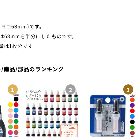
ヨコ68mm)です。
mは68mmを半分にしたものです。
量は1枚分です。
/備品/部品のランキング
1
2
3