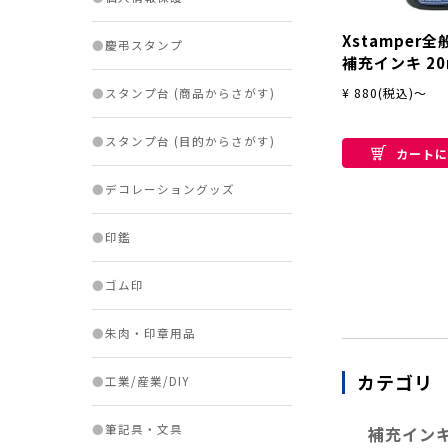
Xstamper全
●
慶弔スタンプ
補充インキ 20
¥ 880(税込)～
●
スタンプ台 (商品からさがす)
●
スタンプ台 (目的からさがす)
カートに
●
デコレーショングッズ
●
印鑑
●
ゴム印
●
朱肉・印章用品
カテゴリ
●
工業/産業/DIY
●
筆記具・文具
補充インキ