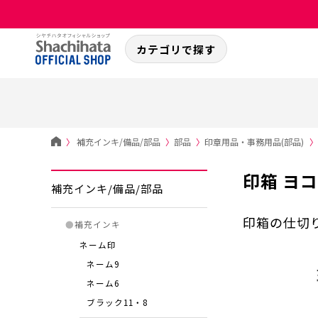
カテゴリで探す
〉
補充インキ/備品/部品
〉
部品
〉
印章用品・事務用品(部品)
〉
印箱 ヨコ
補充インキ/備品/部品
印箱の仕切り
●
補充インキ
ネーム印
ネーム9
ネーム6
ブラック11・8