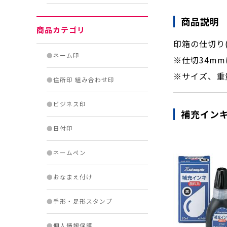
商品説明
商品カテゴリ
印箱の仕切り(
●
ネーム印
※仕切34m
※サイズ、重
●
住所印 組み合わせ印
●
ビジネス印
補充インキ
●
日付印
●
ネームペン
●
おなまえ付け
●
手形・足形スタンプ
●
個人情報保護