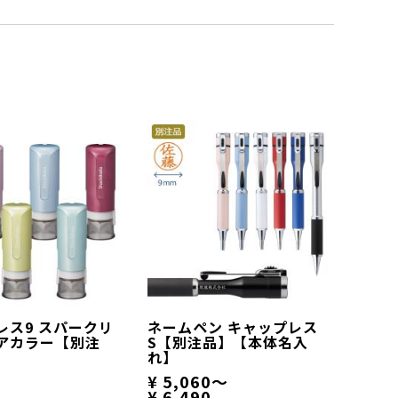
レス9 スパークリ
ネームペン キャップレス
アカラー【別注
S【別注品】【本体名入
れ】
¥ 5,060～
¥ 6,490