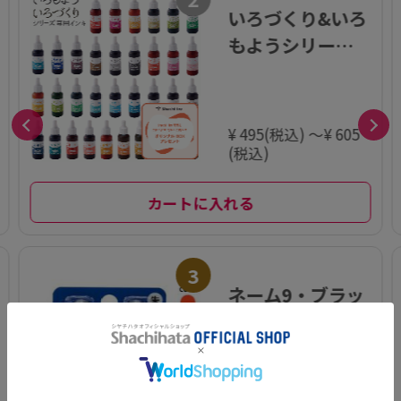
いろづくり&いろ
もようシリーズ
専用インキ
¥ 495(税込) ～¥ 605
(税込)
カートに入れる
3
ネーム9・ブラッ
ク11 BRIGHT 専
用補充インキ