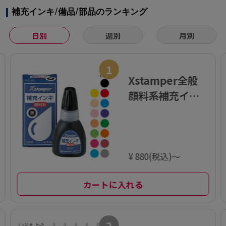
補充インキ/備品/部品のランキング
日別
週別
月別
1
Xstamper全般
顔料系補充イン
キ 20ml
¥ 880(税込)～
カートに入れる
2