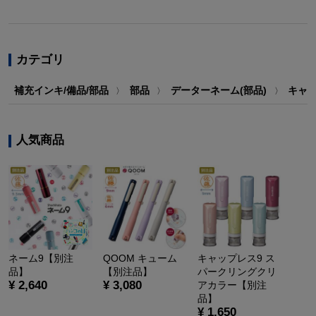
カテゴリ
補充インキ/備品/部品
部品
データーネーム(部品)
キャ
〉
〉
〉
人気商品
ネーム9【別注
QOOM キューム
キャップレス9 ス
品】
【別注品】
パークリングクリ
¥ 2,640
¥ 3,080
アカラー【別注
品】
¥ 1,650