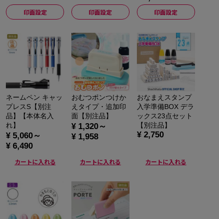
印面設定
印面設定
印面設定
ネームペン キャッ
おむつポンつけか
おなまえスタンプ
プレスS【別注
えタイプ・追加印
入学準備BOX デラ
品】【本体名入
面【別注品】
ックス23点セット
れ】
【別注品】
¥ 1,320～
¥ 2,750
¥ 5,060～
¥ 1,958
¥ 6,490
カートに入れる
カートに入れる
カートに入れる