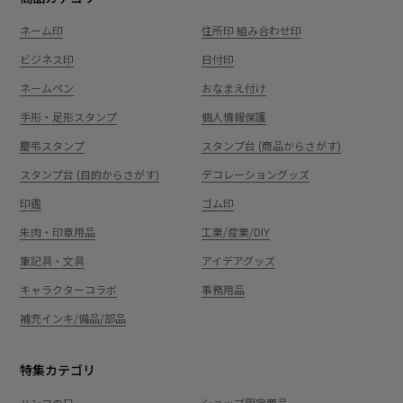
ネーム印
住所印 組み合わせ印
ビジネス印
日付印
ネームペン
おなまえ付け
手形・足形スタンプ
個人情報保護
慶弔スタンプ
スタンプ台 (商品からさがす)
スタンプ台 (目的からさがす)
デコレーショングッズ
印鑑
ゴム印
朱肉・印章用品
工業/産業/DIY
筆記具・文具
アイデアグッズ
キャラクターコラボ
事務用品
補充インキ/備品/部品
特集カテゴリ
ハンコの日
ショップ限定商品