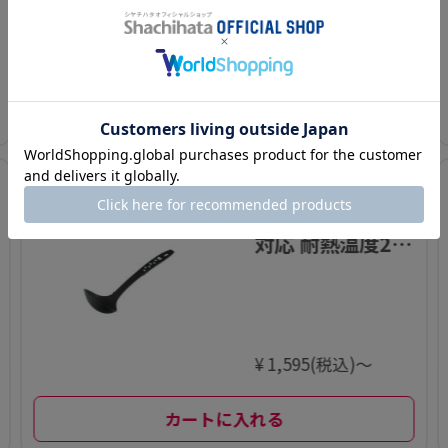
ステンレス
¥ 5,401(税込)～
カートに入れる
3
猫柄 お玉 食洗器
対応 耐熱温度21
0度 猫グッズ に
ゃんこれ
¥ 1,595(税込)～
カートに入れる