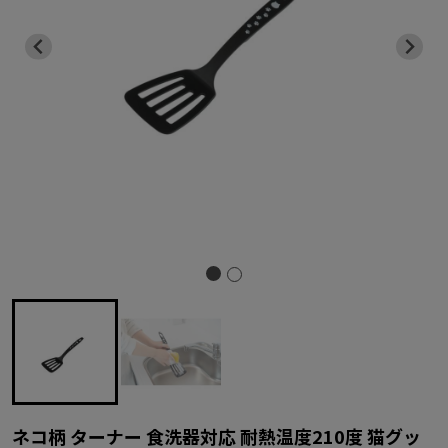
ネコ柄 ターナー 食洗器対応 耐熱温度210度 猫グッ