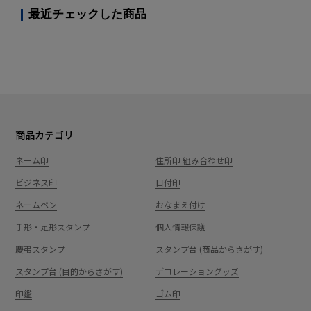
最近チェックした商品
商品カテゴリ
ネーム印
住所印 組み合わせ印
ビジネス印
日付印
ネームペン
おなまえ付け
手形・足形スタンプ
個人情報保護
慶弔スタンプ
スタンプ台 (商品からさがす)
スタンプ台 (目的からさがす)
デコレーショングッズ
印鑑
ゴム印