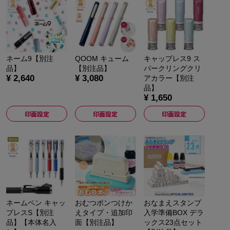
ネーム9【別注
QOOM キューム
キャップレス9 ス
品】
【別注品】
パークリングクリ
¥ 2,640
¥ 3,080
アカラー【別注
品】
¥ 1,650
印面設定
印面設定
印面設定
ネームペン キャッ
おむつポンつけか
おなまえスタンプ
プレスS【別注
えタイプ・追加印
入学準備BOX デラ
品】【本体名入
面【別注品】
ックス23点セット