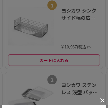
1
ヨシカワ シンク
サイド幅の広が
るスタイリッシ
ュ水切りラック 2
0×57cm
¥ 10,967(税込)～
カートに入れる
2
ヨシカワ ステン
レス 浅型 バット
セット 2pcs 蓋×
2 アミ×1 日本製