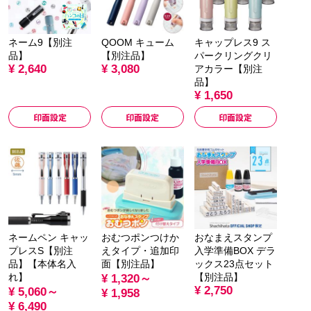
ネーム9【別注
QOOM キューム
キャップレス9 ス
品】
【別注品】
パークリングクリ
¥ 2,640
¥ 3,080
アカラー【別注
品】
¥ 1,650
印面設定
印面設定
印面設定
ネームペン キャッ
おむつポンつけか
おなまえスタンプ
プレスS【別注
えタイプ・追加印
入学準備BOX デラ
品】【本体名入
面【別注品】
ックス23点セット
れ】
【別注品】
¥ 1,320～
¥ 2,750
¥ 5,060～
¥ 1,958
¥ 6,490