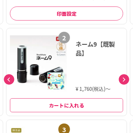
印面設定
2
ネーム9【既製
品】
¥ 1,760(税込)～
カートに入れる
3