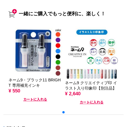
一緒にご購入でもっと便利に、楽しく！
ネーム9・ブラック11 BRIGH
ネ
ネーム9 クリエイティブ印 イ
T 専用補充インキ
タ
ラスト入り印象印【別注品】
¥ 550
¥ 
¥ 2,640
カートに入れる
カートに入れる