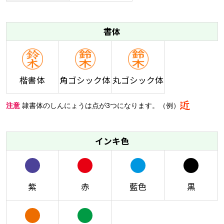
書体
楷書体
角ゴシック体
丸ゴシック体
注意
隷書体のしんにょうは点が3つになります。（例）
インキ色
紫
赤
藍色
黒