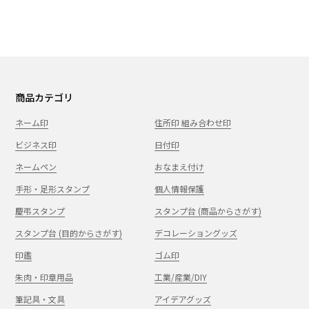
商品カテゴリ
ネーム印
住所印 組み合わせ印
ビジネス印
日付印
ネームペン
おなまえ付け
手形・足形スタンプ
個人情報保護
慶弔スタンプ
スタンプ台 (商品からさがす)
スタンプ台 (目的からさがす)
デコレーショングッズ
印鑑
ゴム印
朱肉・印章用品
工業/産業/DIY
筆記具・文具
アイデアグッズ