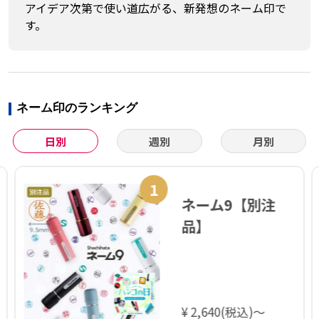
アイデア次第で使い道広がる、新発想のネーム印で
す。
ネーム印のランキング
日別
週別
月別
1
ネーム9【別注
品】
¥ 2,640(税込)～