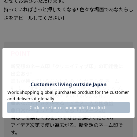
わせてお選びいただけます。
持っていればきっと押したくなる! 色々な場面であなたらし
さをアピールしてください!
POINT
新発想のネーム印「クリエイティブ印」の可能性に
出会おう!
誰もが持っているおなじみの「シヤチハタ ネーム
9」に、個性を表すユニークな印面をラインナップ。
●どんな相手にも読みやすい「
ふりがな印
」
●あなたらしさを押せる「
イラスト入り印象印
」
●日常がちょっと楽しくなる「
パターン印
」
暮らしを楽しく彩る1本をぜひお選びください。
アイデア次第で使い道広がる、新発想のネーム印で
す。