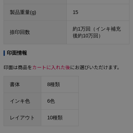
製品重量(g)
15
約1万回（インキ補充
捺印回数
後約10万回）
印面情報
印面は商品を
カートに入れた後
にお選びいただけます。
書体
8種類
インキ色
6色
レイアウト
10種類