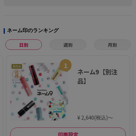
ネーム印のランキング
日別
週別
月別
1
ネーム9【別注
品】
¥ 2,640(税込)～
印面設定