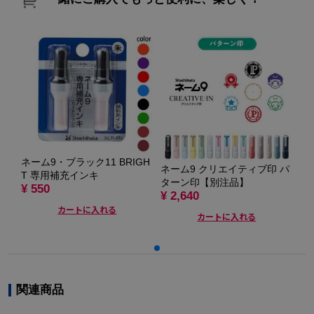
ネーム9・ブラック11 BRIGH
ネ
ネーム9 クリエイティブ印 パ
T 専用補充インキ
り
ターン印【別注品】
¥ 550
注
¥ 2,640
¥ 
カートに入れる
カートに入れる
関連商品