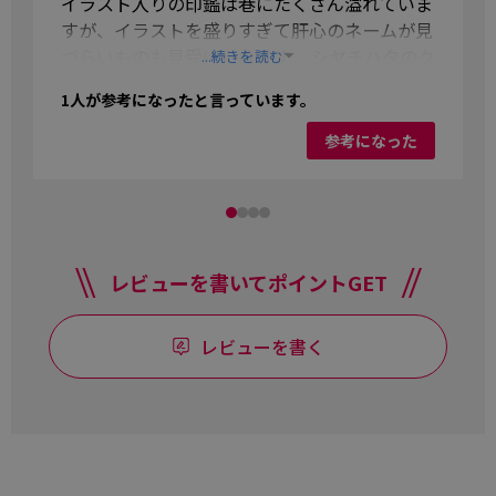
イラスト入りの印鑑は巷にたくさん溢れていま
すが、イラストを盛りすぎて肝心のネームが見
づらいものも見受けられます。 シヤチハタのク
...続きを読む
リエイティブ印はシンプルで、目立ちすぎない
1
人が参考になったと言っています。
ところがお気に入りです。 職場の同僚や上司か
らも好評で、コミュニケーションの活性化にも
参考になった
一役買っています!
レビューを書いてポイントGET
レビューを書く