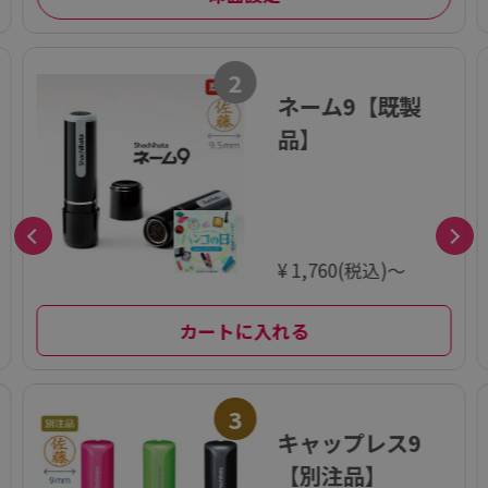
2
ネーム9【既製
品】
¥ 1,760(税込)～
カートに入れる
3
キャップレス9
【別注品】