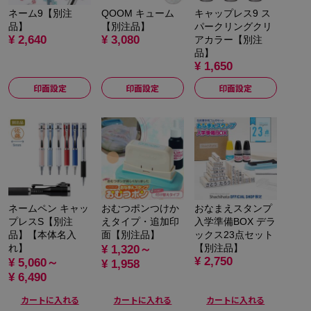
ネーム9【別注
QOOM キューム
キャップレス9 ス
品】
【別注品】
パークリングクリ
¥ 2,640
¥ 3,080
アカラー【別注
品】
¥ 1,650
印面設定
印面設定
印面設定
ネームペン キャッ
おむつポンつけか
おなまえスタンプ
プレスS【別注
えタイプ・追加印
入学準備BOX デラ
品】【本体名入
面【別注品】
ックス23点セット
れ】
【別注品】
¥ 1,320～
¥ 2,750
¥ 5,060～
¥ 1,958
¥ 6,490
カートに入れる
カートに入れる
カートに入れる