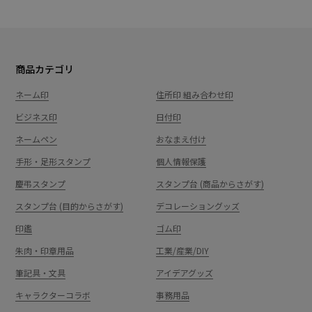
商品カテゴリ
ネーム印
住所印 組み合わせ印
ビジネス印
日付印
ネームペン
おなまえ付け
手形・足形スタンプ
個人情報保護
慶弔スタンプ
スタンプ台 (商品からさがす)
スタンプ台 (目的からさがす)
デコレーショングッズ
印鑑
ゴム印
朱肉・印章用品
工業/産業/DIY
筆記具・文具
アイデアグッズ
キャラクターコラボ
事務用品