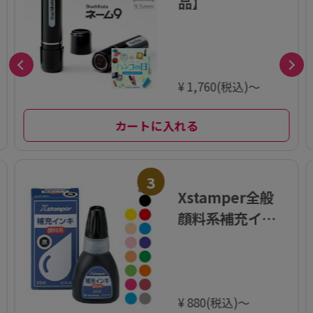
品】
¥ 1,760(税込)～
カートに入れる
3
Xstamper全般
顔料系補充イン
キ 20ml
¥ 880(税込)～