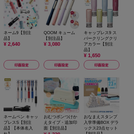
ネーム9【別注
QOOM キューム
キャップレス9 ス
品】
【別注品】
パークリングクリ
¥ 2,640
¥ 3,080
アカラー【別注
品】
¥ 1,650
印面設定
印面設定
印面設定
ネームペン キャッ
おむつポンつけか
おなまえスタンプ
プレスS【別注
えタイプ・追加印
入学準備BOX デラ
品】【本体名入
面【別注品】
ックス23点セット
れ】
【別注品】