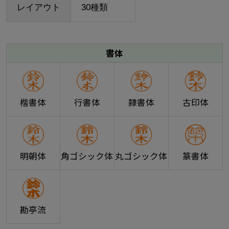
レイアウト
30種類
書体
楷書体
行書体
隷書体
古印体
明朝体
角ゴシック体
丸ゴシック体
篆書体
勘亭流