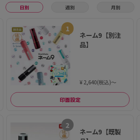
日別
週別
月別
1
ネーム9【別注
品】
¥ 2,640(税込)～
印面設定
2
ネーム9【既製