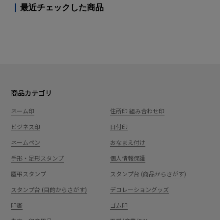
最近チェックした商品
商品カテゴリ
ネーム印
住所印 組み合わせ印
ビジネス印
日付印
ネームペン
おなまえ付け
手形・足形スタンプ
個人情報保護
慶弔スタンプ
スタンプ台 (商品からさがす)
スタンプ台 (目的からさがす)
デコレーショングッズ
印鑑
ゴム印