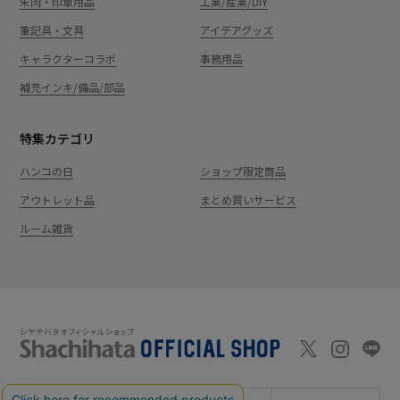
朱肉・印章用品
工業/産業/DIY
筆記具・文具
アイデアグッズ
キャラクターコラボ
事務用品
補充インキ/備品/部品
特集カテゴリ
ハンコの日
ショップ限定商品
アウトレット品
まとめ買いサービス
ルーム雑貨