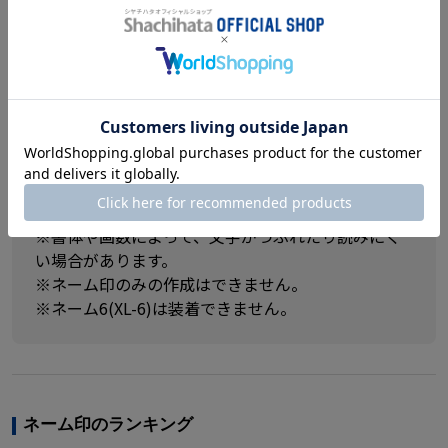
全5色のカラフルボディに持ち運びが便利なクリップ
付き!
※マークやロゴでは作成できませんので、ご注意く
ださい。
※ネーム印は補充なしで約3,000回捺すことができま
す。(当社試験データによる)
※ひらがな、カタカナ、アルファベットでも作成で
きます。
※書体や画数によって、文字がつぶれたり読みにく
い場合があります。
※ネーム印のみの作成はできません。
※ネーム6(XL-6)は装着できません。
ネーム印のランキング