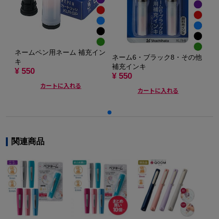
ネームペン用ネーム 補充イン
ど
ネーム6・ブラック8・その他
キ
名
補充インキ
¥ 550
式
¥ 550
¥ 
カートに入れる
カートに入れる
関連商品