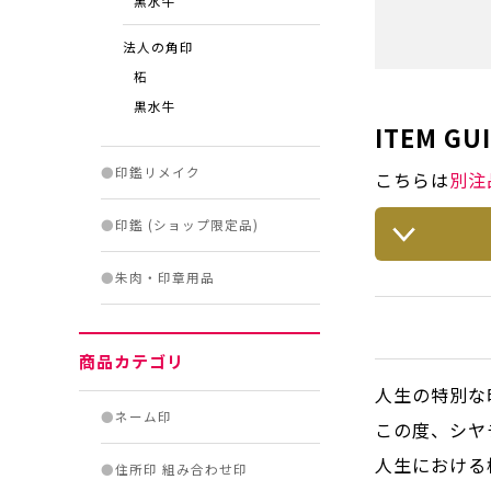
黒水牛
法人の角印
柘
黒水牛
ITEM GU
●
印鑑リメイク
こちらは
別注
●
印鑑 (ショップ限定品)
●
朱肉・印章用品
商品カテゴリ
人生の特別な
●
ネーム印
この度、シヤ
人生における
●
住所印 組み合わせ印