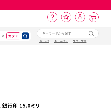
カ
お
入
サ
ロ
ー
イ
ー
気
り
ト
ポ
グ
ン
ト
に
カタチ
ネーム9
ネームペン
スタンプ台
銀行印 15.0ミリ