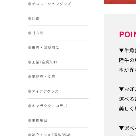
●
デコレーショングッズ
●
印鑑
POI
●
ゴム印
●
朱肉・印章用品
▼牛角
陸牛の
●
工業/産業/DIY
本が異
●
筆記具・文具
▼お好
●
アイデアグッズ
選べる
●
キャラクターコラボ
美しく
●
事務用品
▼選べ
●
補充インキ/備品/部品