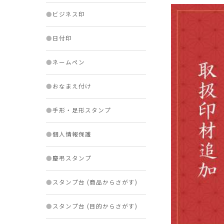
●
ビジネス印
●
日付印
●
ネームペン
●
おなまえ付け
●
手形・足形スタンプ
●
個人情報保護
●
慶弔スタンプ
●
スタンプ台 (商品からさがす)
●
スタンプ台 (目的からさがす)