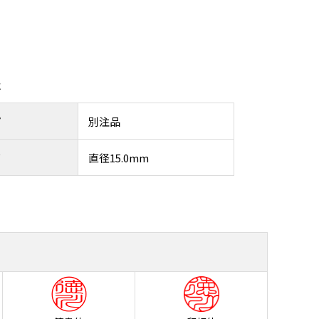
報
プ
別注品
ズ
直径15.0mm