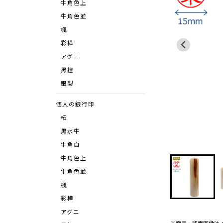
牛角色上
牛角色並
楓
彩樺
アグニ
⿊檀
銀製
個人の銀行印
柘
黒水牛
牛角白
牛角色上
牛角色並
楓
彩樺
アグニ