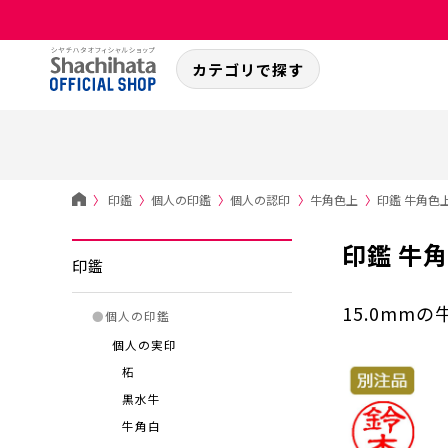
カテゴリで探す
〉
印鑑
〉
個人の印鑑
〉
個人の認印
〉
牛角色上
〉
印鑑 牛角色上
印鑑 牛角
印鑑
15.0mm
●
個人の印鑑
個人の実印
柘
黒水牛
牛角白