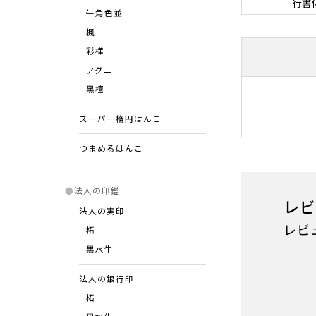
行書
牛角色並
楓
彩樺
アグニ
⿊檀
スーパー楕円はんこ
つまめるはんこ
●
法人の印鑑
レビ
法人の実印
レビ
柘
黒水牛
法人の銀行印
柘