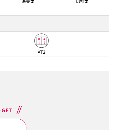
篆書体
印相体
AT2
GET