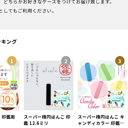
、どちらかお好きなケースをつけてお届け致します。
としてもご利用ください。
ンキング
1
2
3
・印鑑彫
スーパー楕円はんこ 印
スーパー楕円はんこ キ
鑑 12.6ミリ
ャンディカラー 印鑑