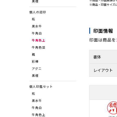
※商品・印面画像は
⿊檀
※商品・印面サイズ
個人の認印
柘
黒水牛
印面情報
牛角白
印面は商品を
牛角色上
牛角色並
楓
書体
彩樺
アグニ
レイアウト
黒檀
個人印鑑セット
柘
黒水牛
牛角白
牛角色上