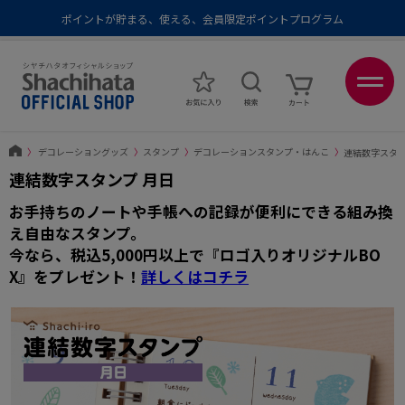
ポイントが貯まる、使える、会員限定ポイントプログラム
メール便1,500円以上 / 宅配便3,500円以上のお買い物で送料無料
あなたに最適なスタンプをシヤチハタがレコメンド
ポイントが貯まる、使える、会員限定ポイントプログラム
〉
デコレーショングッズ
〉
スタンプ
〉
デコレーションスタンプ・はんこ
〉
連結数字スタン
連結数字スタンプ 月日
お手持ちのノートや手帳への記録が便利にできる組み換
え自由なスタンプ。
今なら、税込5,000円以上で
『ロゴ入りオリジナルBO
X』
をプレゼント！
詳しくはコチラ