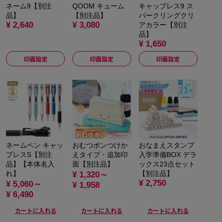
ネーム9【別注
QOOM キューム
キャップレス9 ス
品】
【別注品】
パークリングクリ
¥ 2,640
¥ 3,080
アカラー【別注
品】
¥ 1,650
印面設定
印面設定
印面設定
ネームペン キャッ
おむつポンつけか
おなまえスタンプ
プレスS【別注
えタイプ・追加印
入学準備BOX デラ
品】【本体名入
面【別注品】
ックス23点セット
れ】
【別注品】
¥ 1,320～
¥ 2,750
¥ 5,060～
¥ 1,958
¥ 6,490
カートに入れる
カートに入れる
カートに入れる