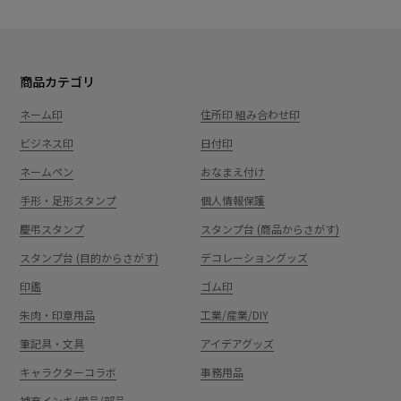
商品カテゴリ
ネーム印
住所印 組み合わせ印
ビジネス印
日付印
ネームペン
おなまえ付け
手形・足形スタンプ
個人情報保護
慶弔スタンプ
スタンプ台 (商品からさがす)
スタンプ台 (目的からさがす)
デコレーショングッズ
印鑑
ゴム印
朱肉・印章用品
工業/産業/DIY
筆記具・文具
アイデアグッズ
キャラクターコラボ
事務用品
補充インキ/備品/部品