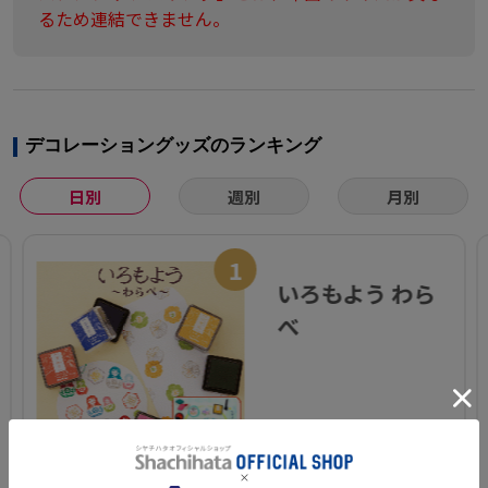
るため連結できません。
デコレーショングッズのランキング
日別
週別
月別
1
いろもよう わら
べ
¥ 605(税込)～