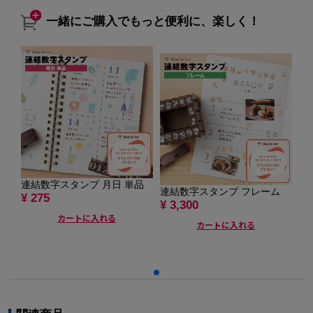
一緒にご購入でもっと便利に、楽しく！
連結数字スタンプ 月日 単品
連
連結数字スタンプ フレーム
¥ 275
追
¥ 3,300
¥ 
カートに入れる
カートに入れる
¥ 