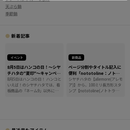
天ぷら鍋
季節鍋
新着記事
イベント
新商品
8月5日はハンコの日！～シヤ
ページ分割やタイトル記入に
チハタの"夏印"～キャンペー
便利「nototoline：ノトト
ン
8月5日はハンコの日！ ハンコと
ライン」
シヤチハタの【allemore(アレモ
いえば！のシヤチハタでは、看
ア)】から、100ミリ長方形スタ
板商品の「ネーム9」以外に
ンプ【nototoline(ノトトライ
も、たくさんのハンコにまつわ
ン)】が登場！ ペンケースにも
る商品を揃えています。
入れやすいコンパクトさで、い
つでもどこでも手帳時間がはか
どります。
最近見たアイテム