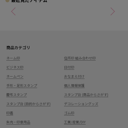
商品カテゴリ
ネーム印
住所印 組み合わせ印
ビジネス印
日付印
ネームペン
おなまえ付け
手形・足形スタンプ
個人情報保護
慶弔スタンプ
スタンプ台 (商品からさがす)
スタンプ台 (目的からさがす)
デコレーショングッズ
印鑑
ゴム印
朱肉・印章用品
工業/産業/DIY