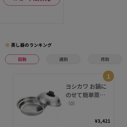
蒸し器のランキング
日別
週別
月別
1
ヨシカワ お鍋に
のせて簡単蒸し
プレート スマー
（0）
ト 18～20cm用
¥3,421