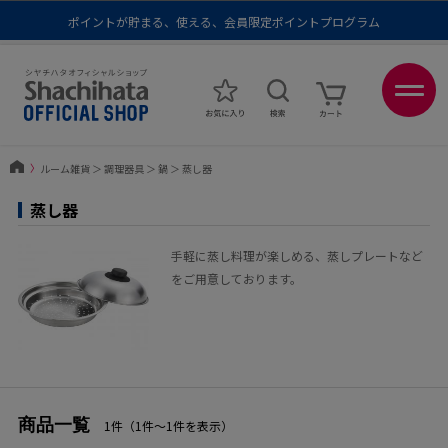
ポイントが貯まる、使える、会員限定ポイントプログラム
メール便1,500円以上 / 宅配便3,500円以上のお買い物で送料無料
あなたに最適なスタンプをシヤチハタがレコメンド
ポイントが貯まる、使える、会員限定ポイントプログラム
〉
ルーム雑貨
＞
調理器具
＞
鍋
＞
蒸し器
蒸し器
手軽に蒸し料理が楽しめる、蒸しプレートなど
をご用意しております。
商品一覧
1件（1件〜1件を表示）