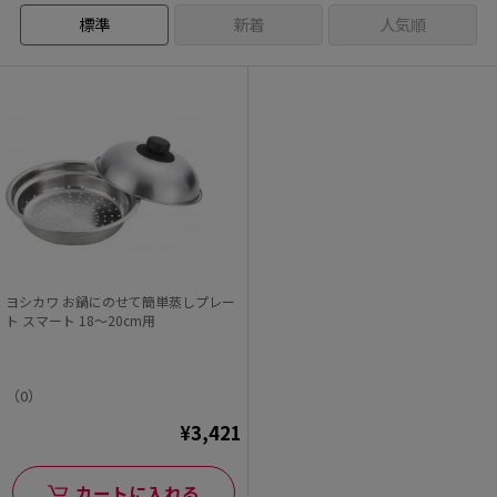
標準
新着
人気順
ヨシカワ お鍋にのせて簡単蒸しプレー
ト スマート 18～20cm用
（0）
¥3,421
カートに入れる