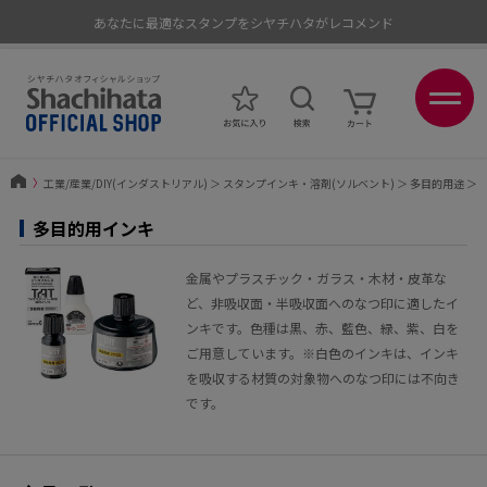
あなたに最適なスタンプをシヤチハタがレコメンド
ポイントが貯まる、使える、会員限定ポイントプログラム
〉
工業/産業/DIY(インダストリアル)
＞
スタンプインキ・溶剤(ソルベント)
＞
多目的用途
＞
多目的用インキ
金属やプラスチック・ガラス・木材・皮革な
ど、非吸収面・半吸収面へのなつ印に適したイ
ンキです。色種は黒、赤、藍色、緑、紫、白を
ご用意しています。※白色のインキは、インキ
を吸収する材質の対象物へのなつ印には不向き
です。