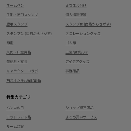
ネームペン
おなまえ付け
手形・足形スタンプ
個人情報保護
慶弔スタンプ
スタンプ台 (商品からさがす)
スタンプ台 (目的からさがす)
デコレーショングッズ
印鑑
ゴム印
朱肉・印章用品
工業/産業/DIY
筆記具・文具
アイデアグッズ
キャラクターコラボ
事務用品
補充インキ/備品/部品
特集カテゴリ
ハンコの日
ショップ限定商品
アウトレット品
まとめ買いサービス
ルーム雑貨