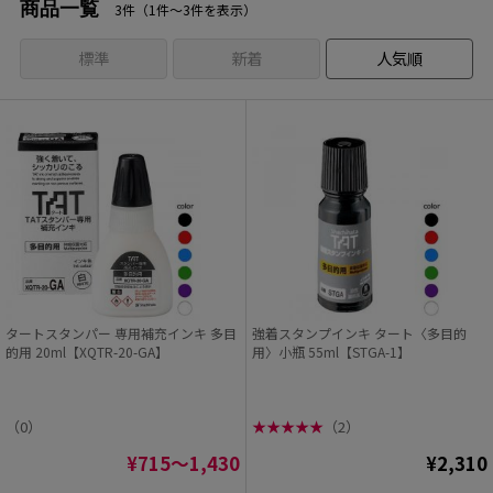
商品一覧
3件（1件〜3件を表示）
標準
新着
人気順
タートスタンパー 専用補充インキ 多目
強着スタンプインキ タート〈多目的
的用 20ml【XQTR-20-GA】
用〉小瓶 55ml【STGA-1】
（0）
★
★
★
★
★
（2）
¥715～1,430
¥2,310