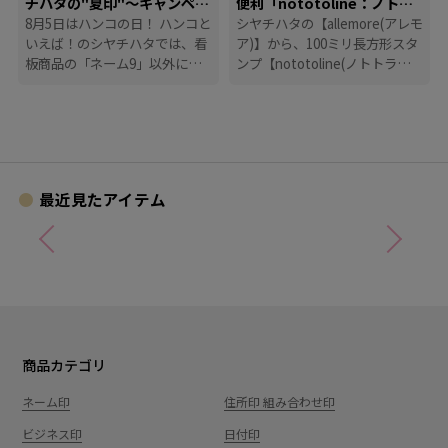
チハタの"夏印"～キャンペー
便利「nototoline：ノトト
ン
8月5日はハンコの日！ ハンコと
ライン」
シヤチハタの【allemore(アレモ
いえば！のシヤチハタでは、看
ア)】から、100ミリ長方形スタ
板商品の「ネーム9」以外に
ンプ【nototoline(ノトトライ
も、たくさんのハンコにまつわ
ン)】が登場！ ペンケースにも
る商品を揃えています。
入れやすいコンパクトさで、い
つでもどこでも手帳時間がはか
どります。
最近見たアイテム
商品カテゴリ
ネーム印
住所印 組み合わせ印
ビジネス印
日付印