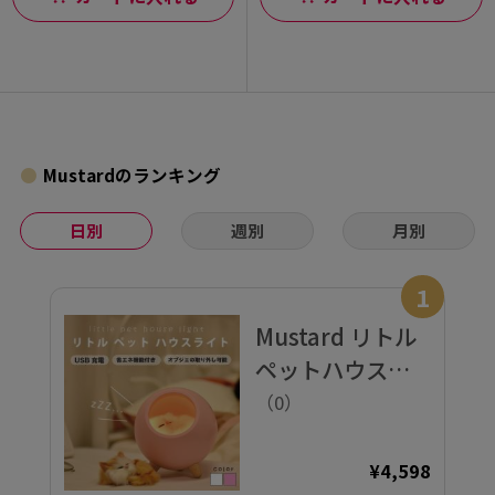
Mustardのランキング
日別
週別
月別
1
Mustard リトル
ペットハウスラ
イト PK インテリ
（0）
ア 照明 デスクラ
イト
¥4,598