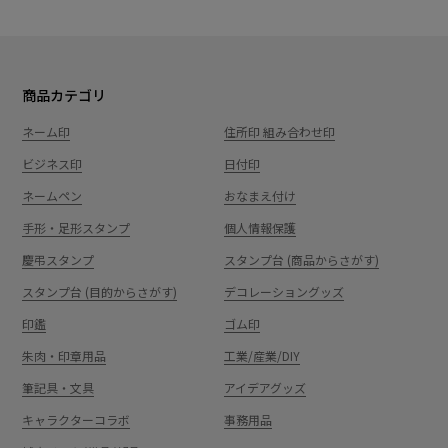
商品カテゴリ
ネーム印
住所印 組み合わせ印
ビジネス印
日付印
ネームペン
おなまえ付け
手形・足形スタンプ
個人情報保護
慶弔スタンプ
スタンプ台 (商品からさがす)
スタンプ台 (目的からさがす)
デコレーショングッズ
印鑑
ゴム印
朱肉・印章用品
工業/産業/DIY
筆記具・文具
アイデアグッズ
キャラクターコラボ
事務用品