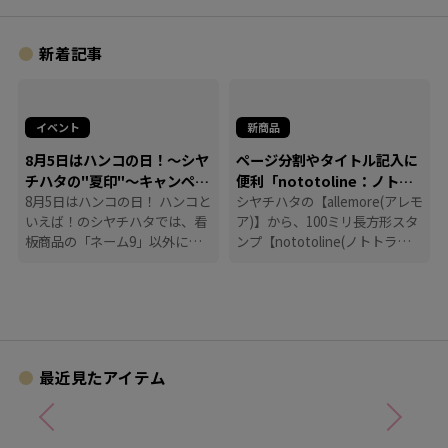
新着記事
イベント
新商品
8月5日はハンコの日！～シヤ
ページ分割やタイトル記入に
チハタの"夏印"～キャンペー
便利「nototoline：ノトト
ン
8月5日はハンコの日！ ハンコと
ライン」
シヤチハタの【allemore(アレモ
いえば！のシヤチハタでは、看
ア)】から、100ミリ長方形スタ
板商品の「ネーム9」以外に
ンプ【nototoline(ノトトライ
も、たくさんのハンコにまつわ
ン)】が登場！ ペンケースにも
る商品を揃えています。
入れやすいコンパクトさで、い
つでもどこでも手帳時間がはか
どります。
最近見たアイテム