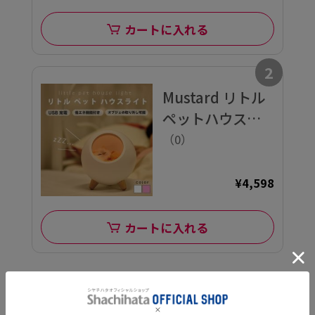
カートに入れる
2
Mustard リトル
ペットハウスラ
イト WH
（0）
¥4,598
カートに入れる