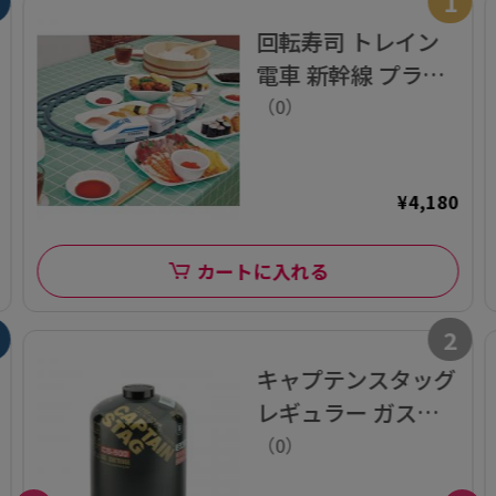
1
回転寿司 トレイン
電車 新幹線 プラレ
ール レーン すし 電
（0）
池式 お菓子 スイー
ツ
¥4,180
カートに入れる
2
キャプテンスタッグ
レギュラー ガスカ
ートリッジ
（0）