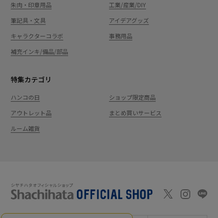
朱肉・印章用品
工業/産業/DIY
筆記具・文具
アイデアグッズ
キャラクターコラボ
事務用品
補充インキ/備品/部品
特集カテゴリ
ハンコの日
ショップ限定商品
アウトレット品
まとめ買いサービス
ルーム雑貨