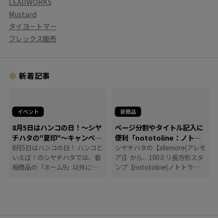
LEADWORKS
Mustard
タイヨートマー
フレックス販売
新着記事
イベント
新商品
8月5日はハンコの日！～シヤ
ページ分割やタイトル記入に
チハタの"夏印"～キャンペー
便利「nototoline：ノトト
ン
8月5日はハンコの日！ ハンコと
ライン」
シヤチハタの【allemore(アレモ
いえば！のシヤチハタでは、看
ア)】から、100ミリ長方形スタ
板商品の「ネーム9」以外に
ンプ【nototoline(ノトトライ
も、たくさんのハンコにまつわ
ン)】が登場！ ペンケースにも
る商品を揃えています。
入れやすいコンパクトさで、い
つでもどこでも手帳時間がはか
どります。