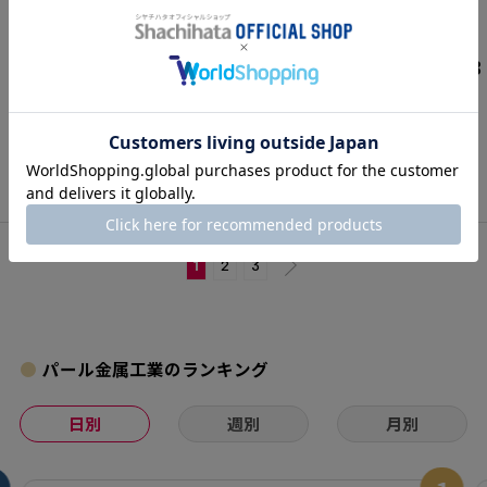
（0）
（0）
¥2,255
¥3,168
カートに入れる
カートに入れる
1
2
3
パール金属工業のランキング
日別
週別
月別