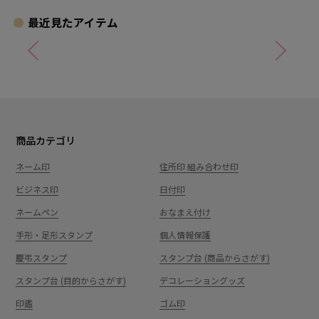
最近見たアイテム
商品カテゴリ
ネーム印
住所印 組み合わせ印
ビジネス印
日付印
ネームペン
おなまえ付け
手形・足形スタンプ
個人情報保護
慶弔スタンプ
スタンプ台 (商品からさがす)
スタンプ台 (目的からさがす)
デコレーショングッズ
印鑑
ゴム印