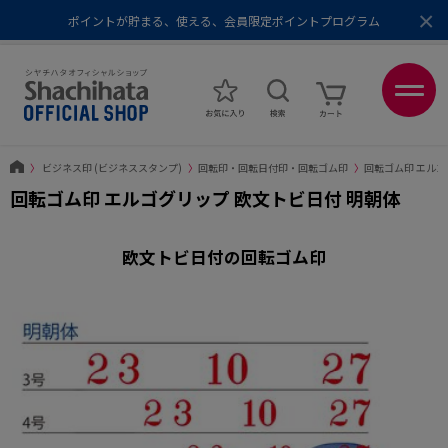
×
ポイントが貯まる、使える、会員限定ポイントプログラム
メール便1,500円以上 / 宅配便3,500円以上のお買い物で送料無料
あなたに最適なスタンプをシヤチハタがレコメンド
ポイントが貯まる、使える、会員限定ポイントプログラム
〉
ビジネス印 (ビジネススタンプ)
〉
回転印・回転日付印・回転ゴム印
〉
回転ゴム印 エル
回転ゴム印 エルゴグリップ 欧文トビ日付 明朝体
欧文トビ日付の回転ゴム印