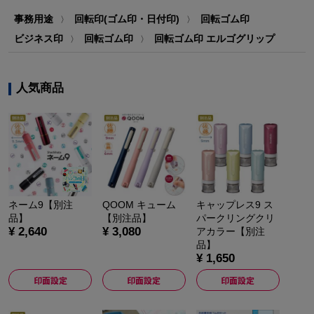
事務用途
回転印(ゴム印・日付印)
回転ゴム印
〉
〉
ビジネス印
回転ゴム印
回転ゴム印 エルゴグリップ
〉
〉
人気商品
ネーム9【別注
QOOM キューム
キャップレス9 ス
品】
【別注品】
パークリングクリ
¥ 2,640
¥ 3,080
アカラー【別注
品】
¥ 1,650
印面設定
印面設定
印面設定