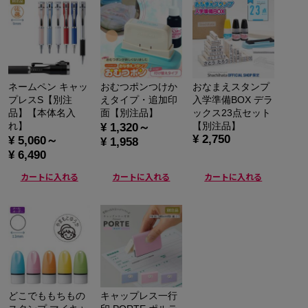
ネームペン キャッ
おむつポンつけか
おなまえスタンプ
プレスS【別注
えタイプ・追加印
入学準備BOX デラ
品】【本体名入
面【別注品】
ックス23点セット
れ】
【別注品】
¥ 1,320～
¥ 2,750
¥ 5,060～
¥ 1,958
¥ 6,490
カートに入れる
カートに入れる
カートに入れる
どこでももちもの
キャップレス一行