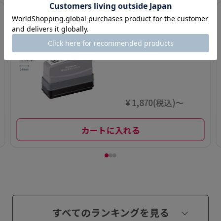
3
慶弔おなまえス
タンプ【別注
品】
¥ 1,870(税込)～
カートに入れる
すべてのランキングを見る