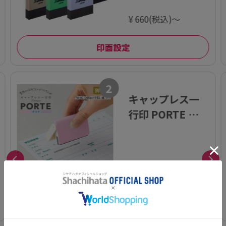
¥ 660(税込)～
印面設定
2
キャップレス一
行印 PORTE ポル
テ (5×60mm)
ヨコ【別注品】
¥ 1,980(税込)～
カートに入れる