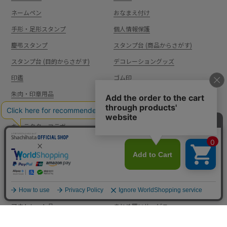
ネームペン
おなまえ付け
手形・足形スタンプ
個人情報保護
慶弔スタンプ
スタンプ台 (商品からさがす)
スタンプ台 (目的からさがす)
デコレーショングッズ
印鑑
ゴム印
朱肉・印章用品
工業/産業/DIY
筆記具・文具
アイデアグッズ
キャラクターコラボ
事務用品
補充インキ/備品/部品
特集カテゴリ
ハンコの日
ショップ限定商品
アウトレット品
まとめ買いサービス
ルーム雑貨