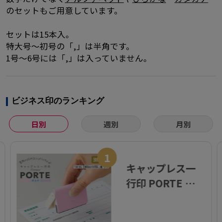
のセットもご用意しています。
セットは15本入。
特大号～初号の「,」は半角です。
1号～6号には「,」は入っていません。
ビジネス印のランキング
日別
週別
月別
1
キャップレス一
行印 PORTE ポル
テ (5×60mm)
ヨコ【別注品】