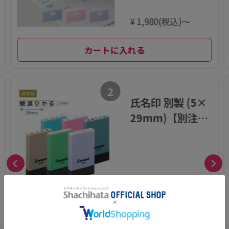
¥ 1,980(税込)～
カートに入れる
2
氏名印 別製 (5×
29mm)【別注
品】
¥ 660(税込)～
印面設定