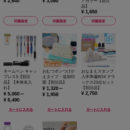
¥ 2,640
¥ 3,080
アカラー【別注
品】
¥ 1,650
印面設定
印面設定
印面設定
ネームペン キャッ
おむつポンつけか
おなまえスタンプ
プレスS【別注
えタイプ・追加印
入学準備BOX デラ
品】【本体名入
面【別注品】
ックス23点セット
れ】
【別注品】
¥ 1,320～
¥ 2,750
¥ 5,060～
¥ 1,958
¥ 6,490
カートに入れる
カートに入れる
カートに入れる