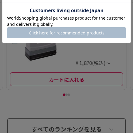
3
慶弔おなまえス
タンプ【別注
品】
¥ 1,870(税込)～
カートに入れる
すべてのランキングを見る