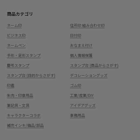
商品カテゴリ
ネーム印
住所印 組み合わせ印
ビジネス印
日付印
ネームペン
おなまえ付け
手形・足形スタンプ
個人情報保護
慶弔スタンプ
スタンプ台 (商品からさがす)
スタンプ台 (目的からさがす)
デコレーショングッズ
印鑑
ゴム印
朱肉・印章用品
工業/産業/DIY
筆記具・文具
アイデアグッズ
キャラクターコラボ
事務用品
補充インキ/備品/部品