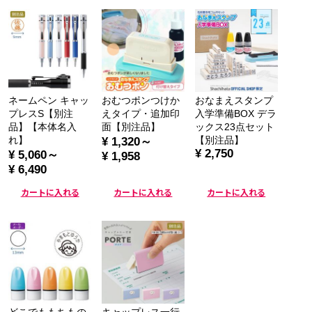
ネームペン キャッ
おむつポンつけか
おなまえスタンプ
プレスS【別注
えタイプ・追加印
入学準備BOX デラ
品】【本体名入
面【別注品】
ックス23点セット
れ】
【別注品】
¥ 1,320～
¥ 2,750
¥ 5,060～
¥ 1,958
¥ 6,490
カートに入れる
カートに入れる
カートに入れる