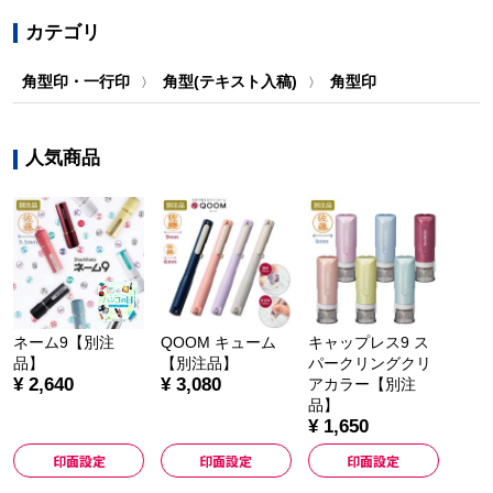
カテゴリ
角型印・一行印
角型(テキスト入稿)
角型印
〉
〉
人気商品
ネーム9【別注
QOOM キューム
キャップレス9 ス
品】
【別注品】
パークリングクリ
¥ 2,640
¥ 3,080
アカラー【別注
品】
¥ 1,650
印面設定
印面設定
印面設定