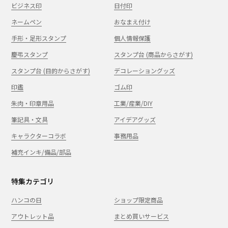
ビジネス印
日付印
ネームペン
おなまえ付け
手形・足形スタンプ
個人情報保護
慶弔スタンプ
スタンプ台 (商品からさがす)
スタンプ台 (目的からさがす)
デコレーショングッズ
印鑑
ゴム印
朱肉・印章用品
工業/産業/DIY
筆記具・文具
アイデアグッズ
キャラクターコラボ
事務用品
補充インキ/備品/部品
特集カテゴリ
ハンコの日
ショップ限定商品
アウトレット品
まとめ買いサービス