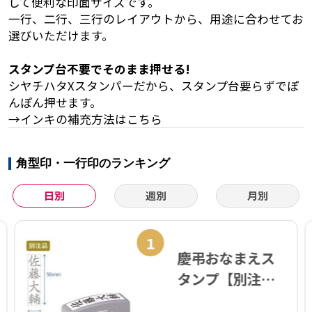
して便利な印面サイズです。
一行、二行、三行のレイアウトから、用途に合わせてお
選びいただけます。
スタンプ台不要でそのまま押せる!
シヤチハタXスタンパーだから、スタンプ台要らずでぽ
んぽん押せます。
→インキの補充方法はこちら
角型印・一行印のランキング
日別
週別
月別
1
慶弔おなまえス
タンプ【別注
品】