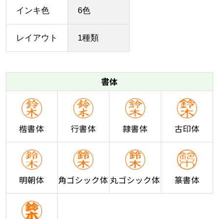
インキ色
6色
レイアウト
1種類
書体
楷書体
行書体
隷書体
古印体
明朝体
角ゴシック体
丸ゴシック体
篆書体