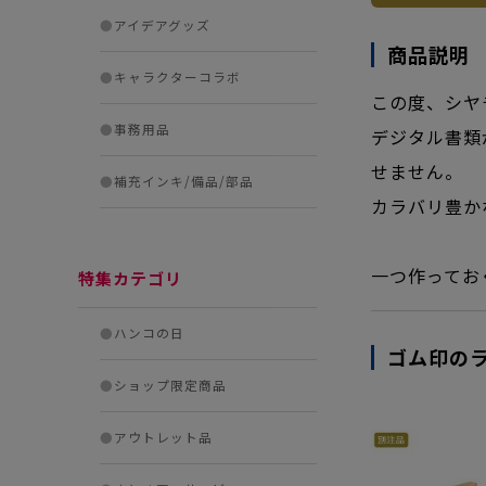
●
アイデアグッズ
商品説明
●
キャラクターコラボ
この度、シヤ
●
事務用品
デジタル書類
せません。
●
補充インキ/備品/部品
カラバリ豊か
一つ作ってお
特集カテゴリ
●
ハンコの日
ゴム印の
●
ショップ限定商品
●
アウトレット品