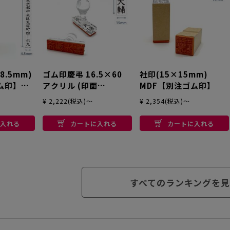
8.5mm)
ゴム印慶弔 16.5×60
社印(15×15mm)
ム印】タ
アクリル (印面
MDF【別注ゴム印】
15×58.5mm) 【別注
¥ 2,222(税込)～
¥ 2,354(税込)～
ゴム印】
入れる
カートに入れる
カートに入れる
すべてのランキングを見