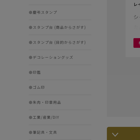
レ
●
慶弔スタンプ
シ
た
●
スタンプ台 (商品からさがす)
●
スタンプ台 (目的からさがす)
●
デコレーショングッズ
●
印鑑
●
ゴム印
●
朱肉・印章用品
●
工業/産業/DIY
●
筆記具・文具