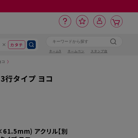
カ
お
入
サ
ロ
ー
イ
ー
気
り
ト
ポ
グ
ン
ト
に
カタチ
ネーム9
ネームペン
スタンプ台
ヨコ
〉
】3行タイプ ヨコ
×61.5mm) アクリル【別