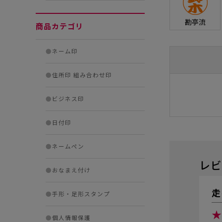
勘亭流
商品カテゴリ
●
ネーム印
●
住所印 組み合わせ印
●
ビジネス印
●
日付印
●
ネームペン
レビ
●
おなまえ付け
走
●
手形・足形スタンプ
★
●
個人情報保護