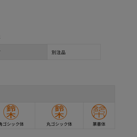
報
プ
別注品
角ゴシック体
丸ゴシック体
篆書体