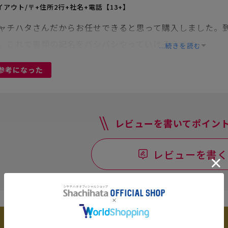
イアウト/〒+住所2行+社名+電話【13+】
ャチハタさんだからお任せできると思って購入しました。
。これで書類の記名をバシバシやっていけそうです。
...続きを読む
参考になった
レビューを書いてポイント
レビューを書く
別注商品とは？