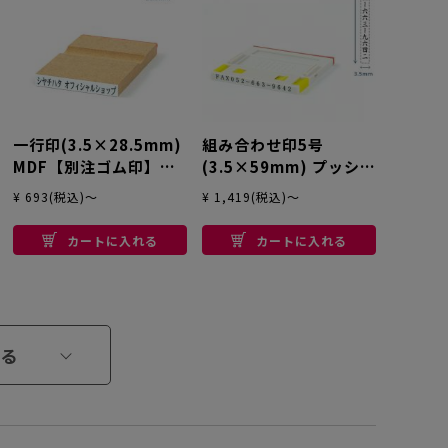
一行印(3.5×28.5mm)
組み合わせ印5号
MDF【別注ゴム印】ヨ
(3.5×59mm) プッシュ
コ型
オフ【別注ゴム印】タ
¥ 693(税込)～
¥ 1,419(税込)～
テ
カートに入れる
カートに入れる
る