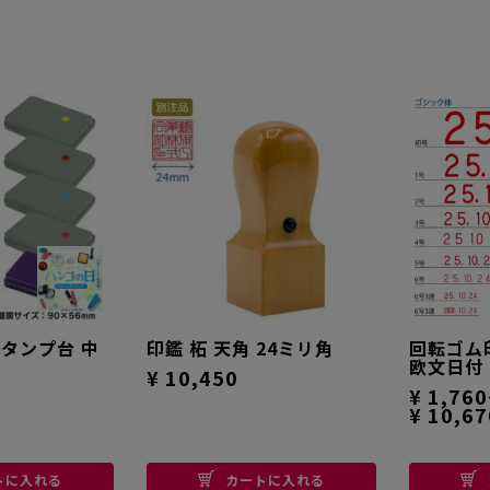
スタンプ台 中
印鑑 柘 天角 24ミリ角
回転ゴム
欧文日付
¥ 10,450
¥ 1,76
¥ 10,67
トに入れる
カートに入れる