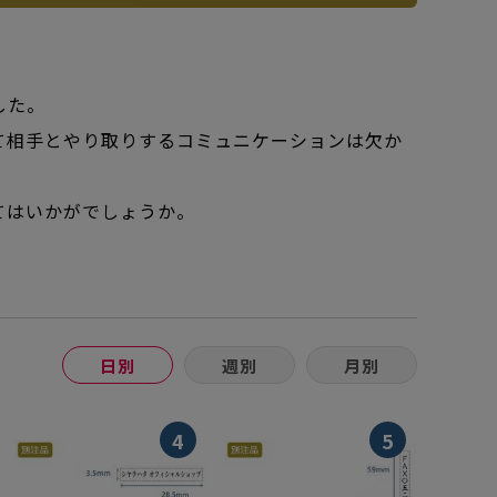
した。
て相手とやり取りするコミュニケーションは欠か
てはいかがでしょうか。
日別
週別
月別
4
5