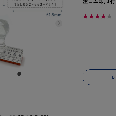
注ゴム印】3行
★★★★
★
レ