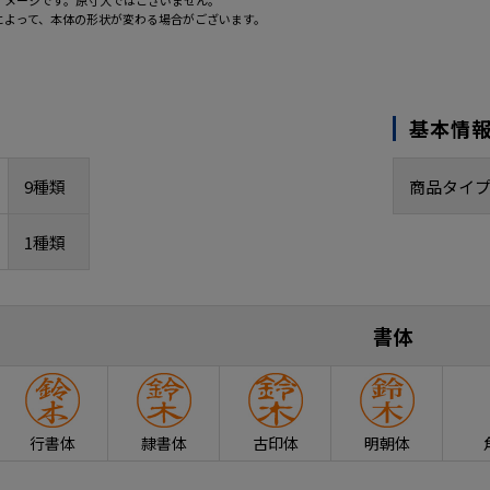
イメージです。原寸大ではございません。
によって、本体の形状が変わる場合がございます。
基本情
9種類
商品タイ
1種類
書体
行書体
隷書体
古印体
明朝体