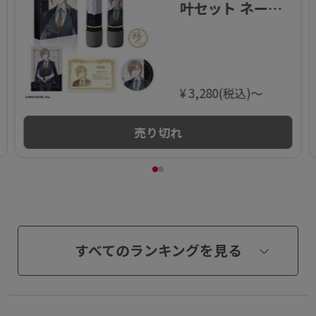
叶セット ネーム9
【メンバーデザ
イン印面】(にじ
さんじコラボ 第2
弾)【数量限定】
¥ 3,280(税込)～
売り切れ
すべてのランキングを見る