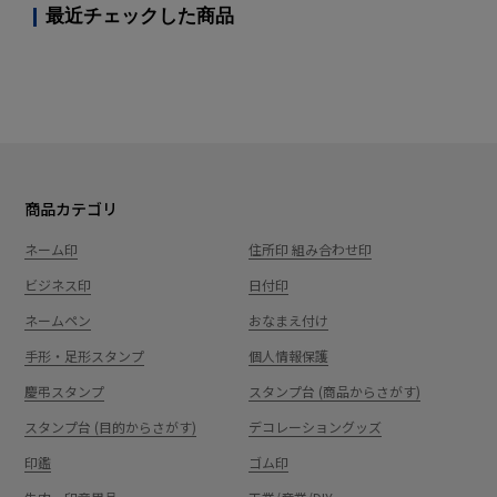
最近チェックした商品
商品カテゴリ
ネーム印
住所印 組み合わせ印
ビジネス印
日付印
ネームペン
おなまえ付け
手形・足形スタンプ
個人情報保護
慶弔スタンプ
スタンプ台 (商品からさがす)
スタンプ台 (目的からさがす)
デコレーショングッズ
印鑑
ゴム印