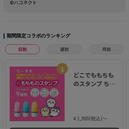
©ハコネクト
期間限定コラボのランキング
日別
週別
月別
1
どこでももちも
のスタンプ ちい
かわ【メールオ
ーダー式】
¥ 1,980(税込)～