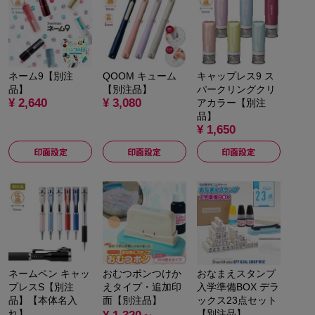
ネーム9【別注
QOOM キューム
キャップレス9 ス
品】
【別注品】
パークリングクリ
¥ 2,640
¥ 3,080
アカラー【別注
品】
¥ 1,650
印面設定
印面設定
印面設定
ネームペン キャッ
おむつポンつけか
おなまえスタンプ
プレスS【別注
えタイプ・追加印
入学準備BOX デラ
品】【本体名入
面【別注品】
ックス23点セット
れ】
【別注品】