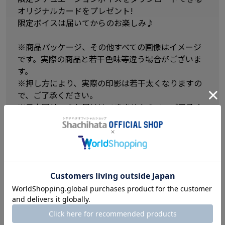
オリジナルカードをプレゼント!
限定ボイスは届いてからのお楽しみ♪
※商品パッケージ、その他すべての画像はイメージ
です。実際の商品と若干色味等違う場合がございま
す。
※押し方により、実際の印影は若干太くなりますの
で、ご了承ください。
※日本国外へのお届けはできませんので、ご了承く
ださい。
※インキが薄くなった際はネーム9専用補充インキカ
ートリッジ「顔料系」(XLR-9N)をお使い下さい。
～後から設定できる印面について～
※マークやロゴでは作成できませんので、ご注意く
ださい。
※ひらがな、カタカナ、アルファベットでも作成で
きます。
※印面に入れられる文字は3文字以内になります。