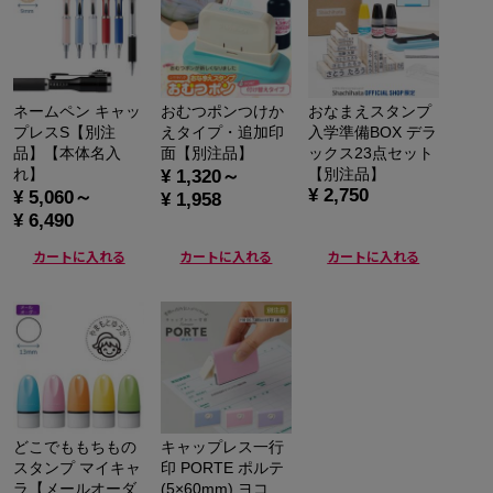
ネームペン キャッ
おむつポンつけか
おなまえスタンプ
プレスS【別注
えタイプ・追加印
入学準備BOX デラ
品】【本体名入
面【別注品】
ックス23点セット
れ】
【別注品】
¥ 1,320～
¥ 2,750
¥ 5,060～
¥ 1,958
¥ 6,490
カートに入れる
カートに入れる
カートに入れる
どこでももちもの
キャップレス一行
スタンプ マイキャ
印 PORTE ポルテ
ラ【メールオーダ
(5×60mm) ヨコ