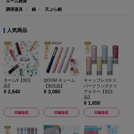
ルーム雑貨
調理器具
鍋
天ぷら鍋
〉
〉
人気商品
ネーム9【別注
QOOM キューム
キャップレス9 ス
品】
【別注品】
パークリングクリ
¥ 2,640
¥ 3,080
アカラー【別注
品】
¥ 1,650
印面設定
印面設定
印面設定