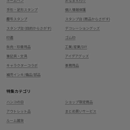
ネームペン
おなまえ付け
手形・足形スタンプ
個人情報保護
慶弔スタンプ
スタンプ台 (商品からさがす)
スタンプ台 (目的からさがす)
デコレーショングッズ
印鑑
ゴム印
朱肉・印章用品
工業/産業/DIY
筆記具・文具
アイデアグッズ
キャラクターコラボ
事務用品
補充インキ/備品/部品
特集カテゴリ
ハンコの日
ショップ限定商品
アウトレット品
まとめ買いサービス
ルーム雑貨