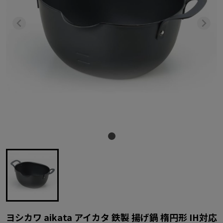
ヨシカワ aikata アイカタ 鉄製 揚げ鍋 楕円形 IH対応