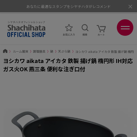
×
あなたに最適なスタンプをシヤチハタがレコメンド
ポイントが貯まる、使える、会員限定ポイントプログラム
〉
ルーム雑貨
〉
調理器具
〉
鍋
〉
天ぷら鍋
〉
ヨシカワ aikata アイカタ 鉄製 揚げ鍋 楕円
ヨシカワ aikata アイカタ 鉄製 揚げ鍋 楕円形 IH対応
ガス火OK 燕三条 便利な注ぎ口付