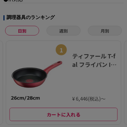
調理器具のランキング
日別
週別
月別
1
ティファール T-f
al フライパン IH
ルージュ・アン
リミテッド フラ
イパン
¥ 6,446(税込)～
カートに入れる