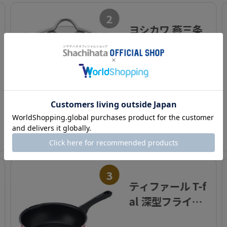
2
ヨシカワ 燕三条
製 IH・ガス火対
応 煮込み 鍋 14c
m 日本製
¥ 3,817(税込)～
カートに入れる
3
ティファール T-f
al 深型フライパ
ンクランベリー