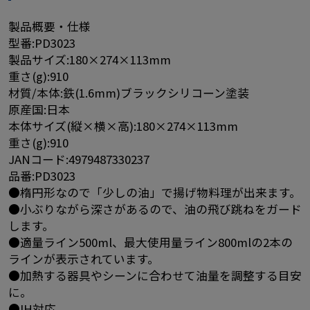
製品概要・仕様
型番:PD3023
製品サイズ:180×274×113mm
重さ(g):910
材質/本体:鉄(1.6mm)ブラックシリコーン塗装
原産国:日本
本体サイズ(縦×横×高):180×274×113mm
重さ(g):910
JANコード:4979487330237
品番:PD3023
●楕円形なので「少しの油」で揚げ物料理が出来ます。
●小ぶりながら深さがあるので、油の飛び跳ねをガード
します。
●適量ライン500ml、最大使用量ライン800mlの2本の
ラインが表示されています。
●加熱する器具やシーンに合わせて油量を調整する目安
に。
●IH対応