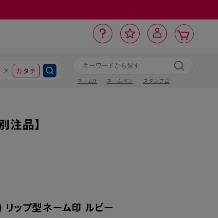
カ
お
入
サ
ロ
ー
イ
ー
気
り
ト
ポ
グ
ン
ト
に
カタチ
ネーム9
ネームペン
スタンプ台
【別注品】
ン) リップ型ネーム印 ルビー