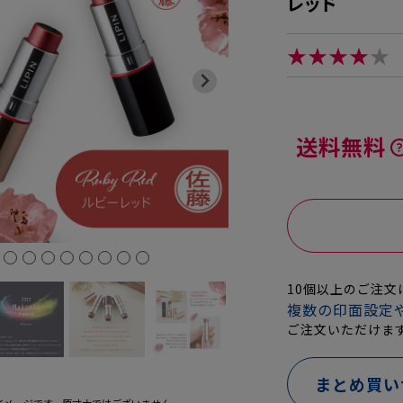
レッド
★★★★
★
送料無料
10個以上のご注
複数の印面設定
ご注文いただけま
まとめ買い