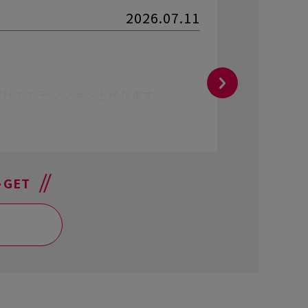
2026.07.11
マロハニ
★★★
商品/ピン
だけでもテンション上がります。
見た目の
なので、
参考にな
GET