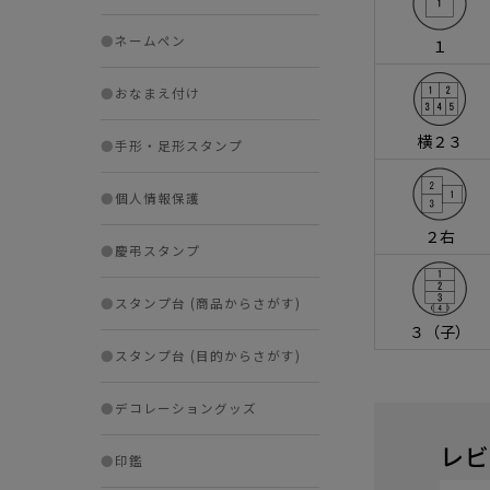
●
ネームペン
１
●
おなまえ付け
横２３
●
手形・足形スタンプ
●
個人情報保護
２右
●
慶弔スタンプ
●
スタンプ台 (商品からさがす)
３（子）
●
スタンプ台 (目的からさがす)
●
デコレーショングッズ
レビ
●
印鑑