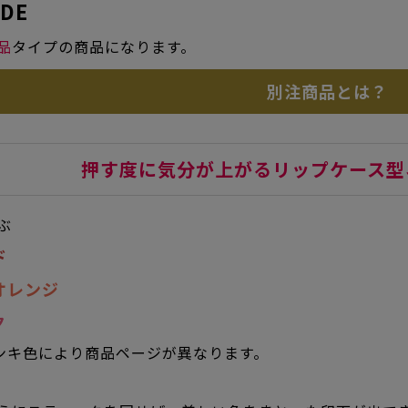
IDE
品
タイプの商品になります。
別注商品とは？
押す度に気分が上がるリップケース型ネ
ぶ
ド
オレンジ
ク
はインキ色により商品ページが異なります。