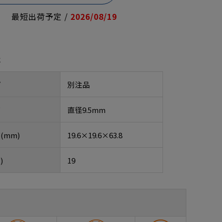
最短出荷予定 /
2026/08/19
報
プ
別注品
ズ
直径9.5mm
(mm)
19.6×19.6×63.8
)
19