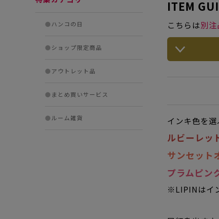
ITEM GU
こちらは
別注
●
ハンコの日
●
ショップ限定商品
●
アウトレット品
●
まとめ買いサービス
●
ルーム雑貨
インキ色を選
ルビーレッ
サンセット
プラムピン
※LIPIN