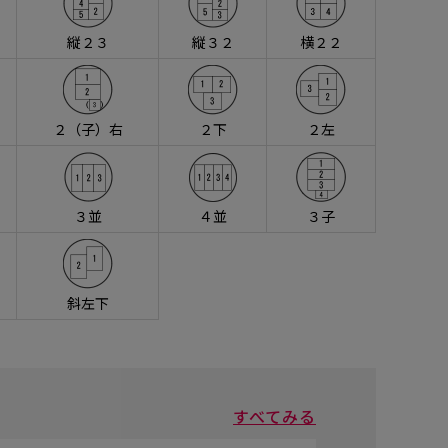
縦２３
縦３２
横２２
２（子）右
２下
２左
３並
４並
３子
斜左下
すべてみる