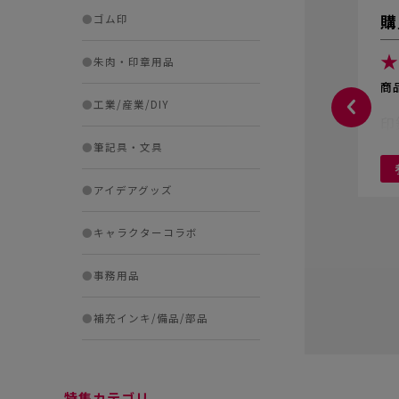
購
●
ゴム印
★
●
朱肉・印章用品
商
●
工業/産業/DIY
印
●
筆記具・文具
●
アイデアグッズ
●
キャラクターコラボ
●
事務用品
●
補充インキ/備品/部品
特集カテゴリ