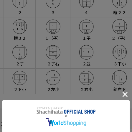
２
３
4
縦２２
横３２
１（子）
１子
２（子）
２子
２子右
２並
３下小
２下小
２左小
２右小
斜右下
ュー(9)