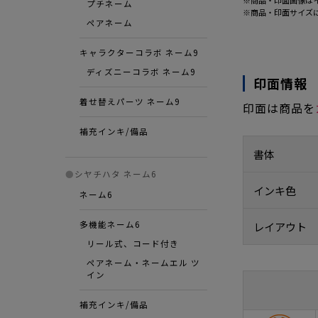
※商品・印面画像は
プチネーム
※商品・印面サイズ
ペアネーム
キャラクターコラボ ネーム9
ディズニーコラボ ネーム9
印面情報
着せ替えパーツ ネーム9
印面は商品を
補充インキ/備品
書体
●
シヤチハタ ネーム6
インキ色
ネーム6
多機能ネーム6
レイアウト
リール式、コード付き
ペアネーム・ネームエル ツ
イン
補充インキ/備品