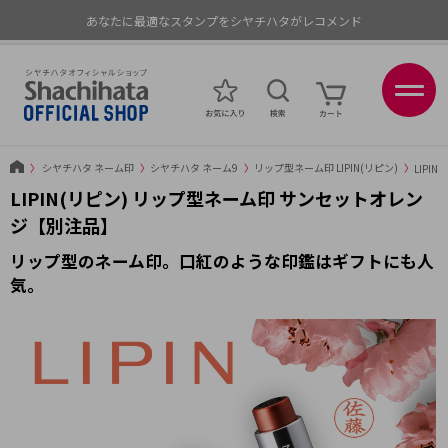
あなたに最適なスタンプをシヤチハタがレコメンド
ポイントが貯まる、使える、会員限定ポイントプログラム
〉
シヤチハタ ネーム印
〉
シヤチハタ ネーム9
〉
リップ型ネーム印 LIPIN(リピン)
〉
LIPI
LIPIN(リピン) リップ型ネーム印 サンセットオレン
ジ【別注品】
リップ型のネーム印。口紅のような印鑑はギフトにも人
気。