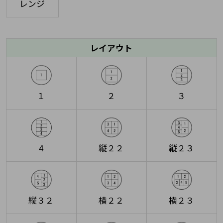
レンジ
レイアウト
１
２
３
4
縦２２
縦２３
縦３２
横２２
横２３