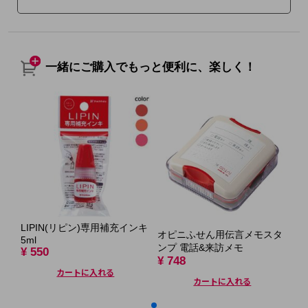
一緒にご購入でもっと便利に、楽しく！
LIPIN(リピン)専用補充インキ
オ
オピニふせん用伝言メモスタ
5ml
¥ 
ンプ 電話&来訪メモ
¥ 550
¥ 748
カートに入れる
カートに入れる