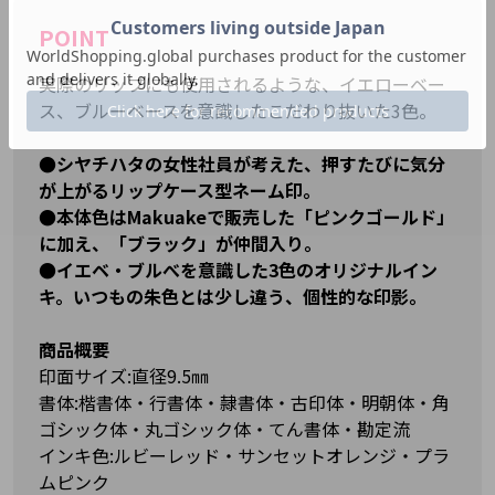
POINT
実際のリップにも使用されるような、イエローベー
ス、ブルーベースを意識したこだわり抜いた3色。
●シヤチハタの女性社員が考えた、押すたびに気分
が上がるリップケース型ネーム印。
●本体色はMakuakeで販売した「ピンクゴールド」
に加え、「ブラック」が仲間入り。
●イエベ・ブルべを意識した3色のオリジナルイン
キ。いつもの朱色とは少し違う、個性的な印影。
商品概要
印面サイズ:直径9.5㎜
書体:楷書体・行書体・隷書体・古印体・明朝体・角
ゴシック体・丸ゴシック体・てん書体・勘定流
インキ色:ルビーレッド・サンセットオレンジ・プラ
ムピンク