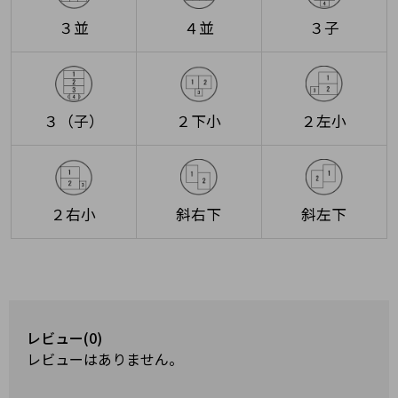
３並
４並
３子
３（子）
２下小
２左小
２右小
斜右下
斜左下
レビュー(0)
レビューはありません。