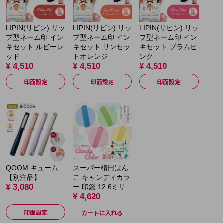
LIPIN(リピン) リッ
LIPIN(リピン) リッ
LIPIN(リピン) リッ
プ型ネーム印 イン
プ型ネーム印 イン
プ型ネーム印 イン
キセット ルビーレ
キセット サンセッ
キセット プラムピ
ッド
トオレンジ
ンク
¥ 4,510
¥ 4,510
¥ 4,510
印面設定
印面設定
印面設定
QOOM キューム
スーパー楕円はん
【別注品】
こ キャンディカラ
¥ 3,080
ー 印鑑 12.6ミリ
¥ 4,620
印面設定
カートに入れる