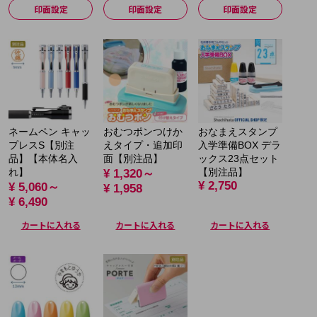
印面設定
印面設定
印面設定
ネームペン キャッ
おむつポンつけか
おなまえスタンプ
プレスS【別注
えタイプ・追加印
入学準備BOX デラ
品】【本体名入
面【別注品】
ックス23点セット
れ】
【別注品】
¥ 1,320～
¥ 2,750
¥ 5,060～
¥ 1,958
¥ 6,490
カートに入れる
カートに入れる
カートに入れる