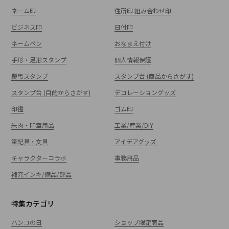
ネーム印
住所印 組み合わせ印
ビジネス印
日付印
ネームペン
おなまえ付け
手形・足形スタンプ
個人情報保護
慶弔スタンプ
スタンプ台 (商品からさがす)
スタンプ台 (目的からさがす)
デコレーショングッズ
印鑑
ゴム印
朱肉・印章用品
工業/産業/DIY
筆記具・文具
アイデアグッズ
キャラクターコラボ
事務用品
補充インキ/備品/部品
特集カテゴリ
ハンコの日
ショップ限定商品