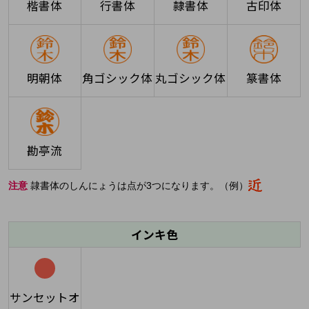
楷書体
行書体
隷書体
古印体
明朝体
角ゴシック体
丸ゴシック体
篆書体
勘亭流
注意
隷書体のしんにょうは点が3つになります。（例）
インキ色
サンセットオ