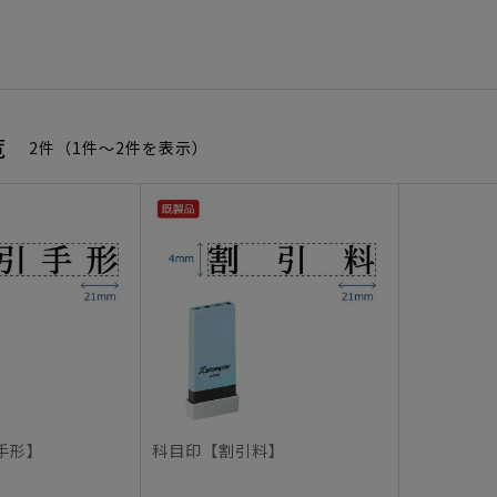
覧
2件（1件〜2件を表示）
手形】
科目印【割引料】