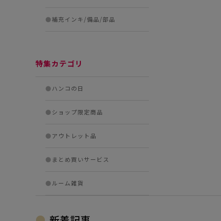
●
補充インキ/備品/部品
特集カテゴリ
●
ハンコの日
●
ショップ限定商品
●
アウトレット品
●
まとめ買いサービス
●
ルーム雑貨
新着記事