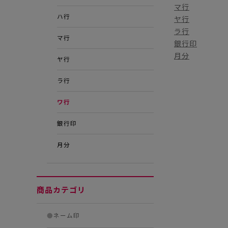
マ行
ハ行
ヤ行
ラ行
マ行
銀行印
月分
ヤ行
ラ行
ワ行
銀行印
月分
商品カテゴリ
●
ネーム印