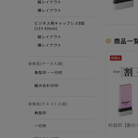
縦レイアウト
横レイアウト
ビジネス用キャップレスB型
(13×42mm)
縦レイアウト
商品一
横レイアウト
●
角型(データ入稿)
角型印・一行印
組み合わせ印
●
角型(テキスト入稿)
角型印
科目印【割引
一行印