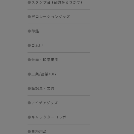
●
スタンプ台 (目的からさがす)
●
デコレーショングッズ
●
印鑑
●
ゴム印
●
朱肉・印章用品
●
工業/産業/DIY
●
筆記具・文具
●
アイデアグッズ
●
キャラクターコラボ
●
事務用品