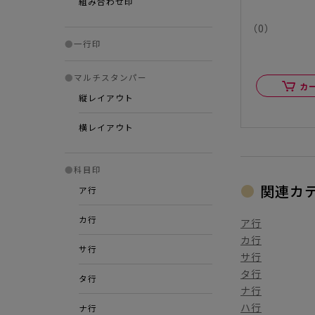
組み合わせ印
（0）
●
一行印
●
マルチスタンパー
カ
縦レイアウト
横レイアウト
●
科目印
関連カ
ア行
カ行
ア行
カ行
サ行
サ行
タ行
タ行
ナ行
ハ行
ナ行