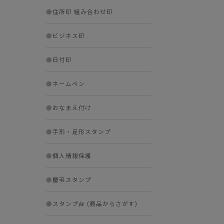
●
住所印 組み合わせ印
●
ビジネス印
●
日付印
●
ネームペン
●
おなまえ付け
●
手形・足形スタンプ
●
個人情報保護
●
慶弔スタンプ
●
スタンプ台 (商品からさがす)