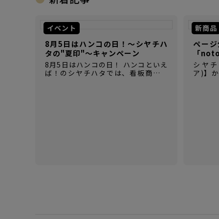
イベント
新商品
8月5日はハンコの日！～シヤチハ
ページ
タの"夏印"～キャンペーン
「not
8月5日はハンコの日！ ハンコといえ
シヤチハ
ば！のシヤチハタでは、看板商品の
ア)】
「ネーム9」以外にも、たくさんのハ
【not
ンコにまつわる商品を揃えていま
場！ 
す。
パクト
時間が