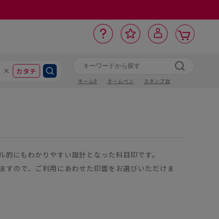
カ
お
入
サ
ロ
ー
イ
ー
気
り
ト
ポ
グ
ン
ト
に
カタチ
ネーム9
ネームペン
スタンプ台
ル的にもわかりやすい設計となった科目印です。
ますので、ご利用にあわせた印面をお選びいただけま