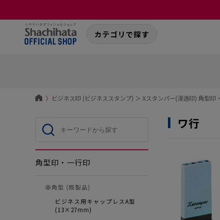
カテゴリで探す
〉
ビジネス印 (ビジネススタンプ)
＞
Xスタンパー(浸透印) 角型印
ワ行
角型印・一行印
●
角型 (既製品)
ビジネス用キャップレスA型
(13×27mm)