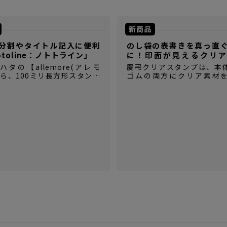
新商品
分割やタイトル記入に便利
のし袋の表書きを真っ直
otoline：ノトトライン」
に！印面が見えるクリア
【慶弔クリアスタンプ】
タの【allemore(アレモ
慶弔クリアスタンプは、本
から、100ミリ長方形スタンプ
ゴムの両方にクリア素材
otoline(ノトトライン)】が登
た、慶弔時に使用する表書
ペンケースにも入れやすいコン
ム印です。
さで、いつでもどこでも手帳
はかどります。