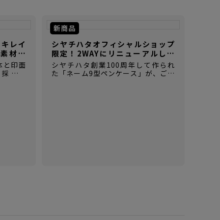
新商品
ぐキレイ
シヤチハタオフィシャルショップ
素材の
限定！2WAYにリニューアルした
【ネーム9型ペンケース】
体と印面
シヤチハタ創業100周年して作られ
を採用し
た「ネーム9型ペンケース」が、ご好
き用のゴ
評につき2WAY仕様にリニューアルし
て登場！