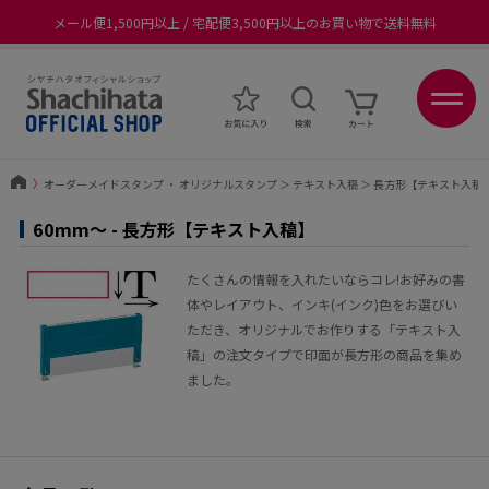
メール便1,500円以上 / 宅配便3,500円以上のお買い物で送料無料
あなたに最適なスタンプをシヤチハタがレコメンド
ポイントが貯まる、使える、会員限定ポイントプログラム
〉
オーダーメイドスタンプ ・ オリジナルスタンプ
＞
テキスト入稿
＞
長方形【テキスト入稿
60mm〜 - 長方形【テキスト入稿】
たくさんの情報を入れたいならコレ!お好みの書
体やレイアウト、インキ(インク)色をお選びい
ただき、オリジナルでお作りする「テキスト入
稿」の注文タイプで印面が長方形の商品を集め
ました。