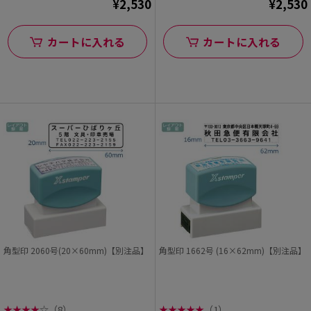
¥2,530
¥2,530
カートに入れる
カートに入れる
角型印 2060号(20×60mm)【別注品】
角型印 1662号 (16×62mm)【別注品】
★
★
★
★
☆
（8）
★
★
★
★
★
（1）