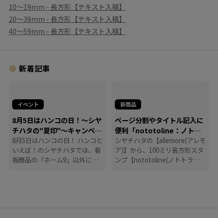
10〜19mm - 長方形【テキスト入稿】
20〜39mm - 長方形【テキスト入稿】
40〜59mm - 長方形【テキスト入稿】
新着記事
イベント
新商品
8月5日はハンコの日！～シヤ
ページ分割やタイトル記入に
チハタの"夏印"～キャンペー
便利「nototoline：ノトト
ン
8月5日はハンコの日！ ハンコと
ライン」
シヤチハタの【allemore(アレモ
いえば！のシヤチハタでは、看
ア)】から、100ミリ長方形スタ
板商品の「ネーム9」以外に
ンプ【nototoline(ノトトライ
も、たくさんのハンコにまつわ
ン)】が登場！ ペンケースにも
る商品を揃えています。
入れやすいコンパクトさで、い
つでもどこでも手帳時間がはか
どります。