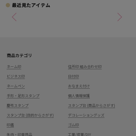
最近見たアイテム
商品カテゴリ
ネーム印
住所印 組み合わせ印
ビジネス印
日付印
ネームペン
おなまえ付け
手形・足形スタンプ
個人情報保護
慶弔スタンプ
スタンプ台 (商品からさがす)
スタンプ台 (目的からさがす)
デコレーショングッズ
印鑑
ゴム印
朱肉・印章用品
工業/産業/DIY