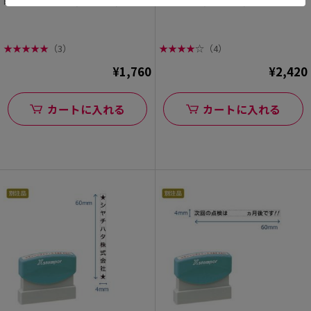
印】一行印0560号 (5×60mm) ヨコ
印】速達印 (4×60mm) ヨコ【別注品】
【別注品】
★
★
★
★
★
（3）
★
★
★
★
☆
（4）
¥1,760
¥2,420
カートに入れる
カートに入れる