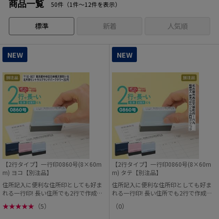
商品一覧
50件（1件〜12件を表示）
標準
新着
人気順
NEW
NEW
【2行タイプ】一行印0860号(8×60m
【2行タイプ】一行印0860号(8×60m
m) ヨコ【別注品】
m) タテ【別注品】
住所記入に便利な住所印としても好ま
住所記入に便利な住所印としても好ま
れる一行印! 長い住所でも2行で作成で
れる一行印! 長い住所でも2行で作成で
きるようになりま...
きるようになりま...
★
★
★
★
★
（5）
（0）