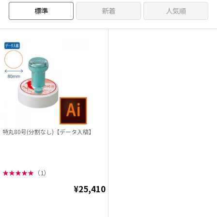
標準
新着
人気順
特丸80号(分割なし)【データ入稿】
★
★
★
★
★
（1）
¥25,410