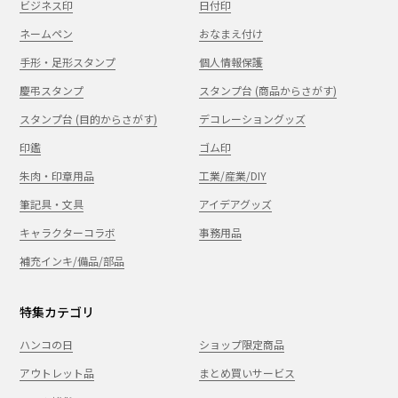
ビジネス印
日付印
ネームペン
おなまえ付け
手形・足形スタンプ
個人情報保護
慶弔スタンプ
スタンプ台 (商品からさがす)
スタンプ台 (目的からさがす)
デコレーショングッズ
印鑑
ゴム印
朱肉・印章用品
工業/産業/DIY
筆記具・文具
アイデアグッズ
キャラクターコラボ
事務用品
補充インキ/備品/部品
特集カテゴリ
ハンコの日
ショップ限定商品
アウトレット品
まとめ買いサービス