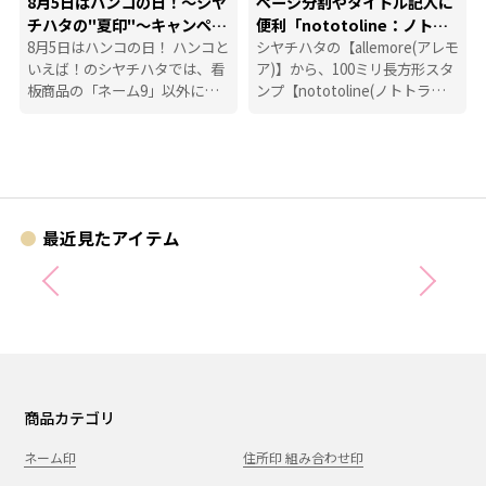
8月5日はハンコの日！～シヤ
ページ分割やタイトル記入に
チハタの"夏印"～キャンペー
便利「nototoline：ノトト
ン
8月5日はハンコの日！ ハンコと
ライン」
シヤチハタの【allemore(アレモ
いえば！のシヤチハタでは、看
ア)】から、100ミリ長方形スタ
板商品の「ネーム9」以外に
ンプ【nototoline(ノトトライ
も、たくさんのハンコにまつわ
ン)】が登場！ ペンケースにも
る商品を揃えています。
入れやすいコンパクトさで、い
つでもどこでも手帳時間がはか
どります。
最近見たアイテム
商品カテゴリ
ネーム印
住所印 組み合わせ印