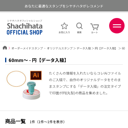
あなたに最適なスタンプをシヤチハタがレコメンド
ポイントが貯まる、使える、会員限定ポイントプログラム
〉
オーダーメイドスタンプ ・ オリジナルスタンプ
＞
データ入稿
＞
円【データ入稿】
＞
60
60mm〜 - 円【データ入稿】
たくさんの情報を入れたいならコレ!Aiファイル
のご入稿で、自作のオリジナルデータをそのま
まスタンプにする「データ入稿」の注文タイプ
で印面が円(丸型)の商品を集めました。
商品一覧
1件（1件〜1件を表示）