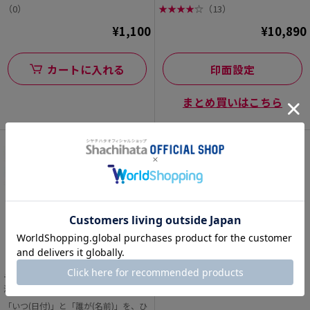
でわかることが重要で...
（0）
★
★
★
★
☆
（13）
¥1,100
¥10,890
カートに入れる
印面設定
まとめ買いはこちら
データーネームEX15号 スタンド式【別
ブラック16 別製 日付無し【別注品】
注品】
「いつ(日付)」と「誰が(名前)」を、ひ