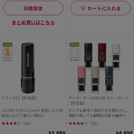
印面設定
カートに入れる
まとめ買いはこちら
ブラック11【別注品】
データーネームEX15号 キャップレス
【別注品】
ひと回り大きい11mmで男性にも人気!
どこでも素早く捺印できる便利さと、
朱肉いらずで楽チン便利♪
連続で捺しても鮮明な印影を維持でき
る機能性が大人気です。
★
★
★
★
☆
（41）
★
★
★
★
☆
（32）
¥3,080
¥4,950