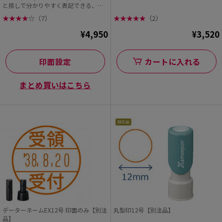
と捺しで分かりやすく表記できる、シ
ヤチハタの「デ...
★
★
★
★
☆
（7）
★
★
★
★
★
（2）
¥4,950
¥3,520
印面設定
カートに入れる
まとめ買いはこちら
データーネームEX12号 印面のみ【別注
丸型印12号【別注品】
品】