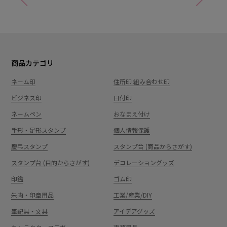
商品カテゴリ
ネーム印
住所印 組み合わせ印
ビジネス印
日付印
ネームペン
おなまえ付け
手形・足形スタンプ
個人情報保護
慶弔スタンプ
スタンプ台 (商品からさがす)
スタンプ台 (目的からさがす)
デコレーショングッズ
印鑑
ゴム印
朱肉・印章用品
工業/産業/DIY
筆記具・文具
アイデアグッズ