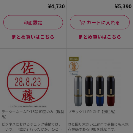
¥4,730
¥5,390
印面設定
カートに入れる
まとめ買いはこちら
まとめ買いはこちら
データーネームEX15号 印面のみ【既製
ブラック11 BRIGHT【別注品】
品】
ビジネスにおけるチェック機構では、
ひと回り大きい11mmで男性にも人気!
「いつ」「誰が」行ったかが、ひと目
存在感のある印影を残せます。