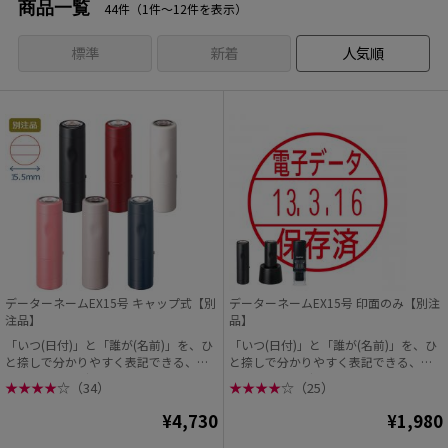
商品一覧
44件（1件〜12件を表示）
標準
新着
人気順
データーネームEX15号 キャップ式【別
データーネームEX15号 印面のみ【別注
注品】
品】
「いつ(日付)」と「誰が(名前)」を、ひ
「いつ(日付)」と「誰が(名前)」を、ひ
と捺しで分かりやすく表記できる、シ
と捺しで分かりやすく表記できる、シ
ヤチハタの「デ...
ヤチハタの「デ...
★
★
★
★
☆
（34）
★
★
★
★
☆
（25）
¥4,730
¥1,980