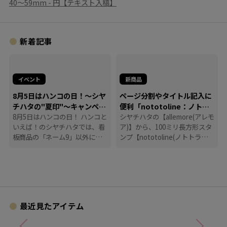
40〜59mm - 円【テキスト入稿】
新着記事
イベント
新商品
8月5日はハンコの日！～シヤ
ページ分割やタイトル記入に
チハタの"夏印"～キャンペー
便利「nototoline：ノトト
ン
8月5日はハンコの日！ ハンコと
ライン」
シヤチハタの【allemore(アレモ
いえば！のシヤチハタでは、看
ア)】から、100ミリ長方形スタ
板商品の「ネーム9」以外に
ンプ【nototoline(ノトトライ
も、たくさんのハンコにまつわ
ン)】が登場！ ペンケースにも
る商品を揃えています。
入れやすいコンパクトさで、い
つでもどこでも手帳時間がはか
どります。
最近見たアイテム