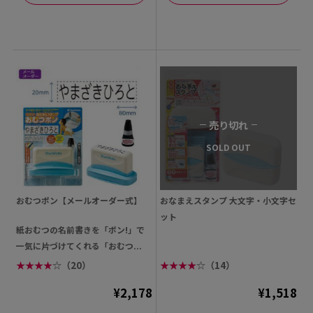
売り切れ
SOLD OUT
おむつポン【メールオーダー式】
おなまえスタンプ 大文字・小文字セ
ット
紙おむつの名前書きを「ポン!」で
一気に片づけてくれる「おむつ...
★
★
★
★
☆
（20）
★
★
★
★
☆
（14）
¥2,178
¥1,518