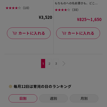
もちものへの名前書きも、どこ...
★
★
★
★
☆
（10）
★
★
★
★
☆
（38）
¥3,520
¥825～1,650
カートに入れる
カートに入れる
1
2
3
毎月12日は育児の日のランキング
日別
週別
月別