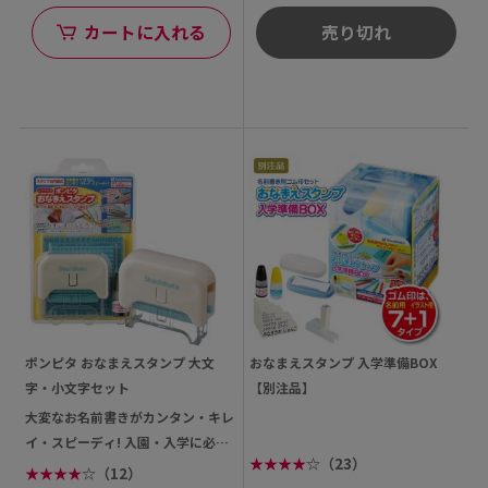
カートに入れる
売り切れ
ポンピタ おなまえスタンプ 大文
おなまえスタンプ 入学準備BOX
字・小文字セット
【別注品】
大変なお名前書きがカンタン・キレ
イ・スピーディ! 入園・入学に必要
★
★
★
★
☆
（23）
となるたくさんのもち...
★
★
★
★
☆
（12）