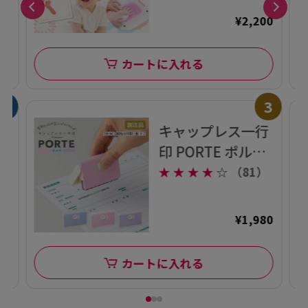
60
¥2,200
カートに入れる
9
3
か
キャップレス一行
印
印 PORTE ポルテ
(5×60mm) ヨコ
）
★
★
★
★
☆
（81）
【別注品】
5
¥1,980
カートに入れる