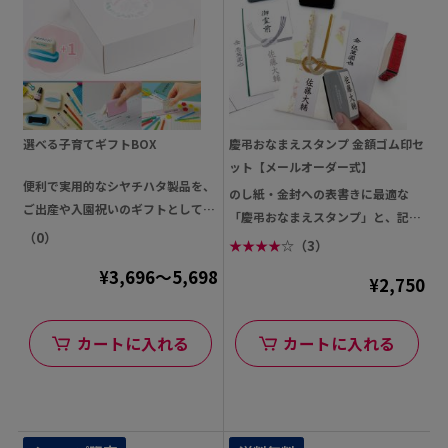
選べる子育てギフトBOX
慶弔おなまえスタンプ 金額ゴム印セ
ット【メールオーダー式】
便利で実用的なシヤチハタ製品を、
のし紙・金封への表書きに最適な
ご出産や入園祝いのギフトとして贈
「慶弔おなまえスタンプ」と、記入
りませんか? 子育て世...
（0）
頻度の高い金額を一押しで記...
★
★
★
★
☆
（3）
¥3,696～5,698
¥2,750
カートに入れる
カートに入れる