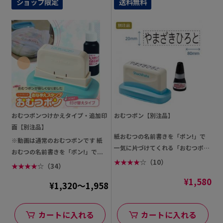
ショップ限定
送料無料
おむつポンつけかえタイプ・追加印
おむつポン【別注品】
面【別注品】
紙おむつの名前書きを「ポン!」で
※動画は通常のおむつポンです 紙
一気に片づけてくれる「おむつポ
おむつの名前書きを「ポン!」で...
ン」で...
★
★
★
★
☆
（10）
★
★
★
★
☆
（34）
¥1,580
¥1,320～1,958
カートに入れる
カートに入れる