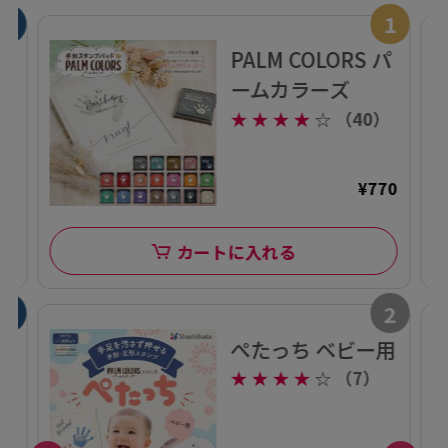
7
1
ー
PALM COLORS パ
ームカラーズ
）
★
★
★
★
☆
（40）
78
¥770
カートに入れる
8
2
ー
ぺたっち ベビー用
r
★
★
★
★
☆
（7）
ト
）