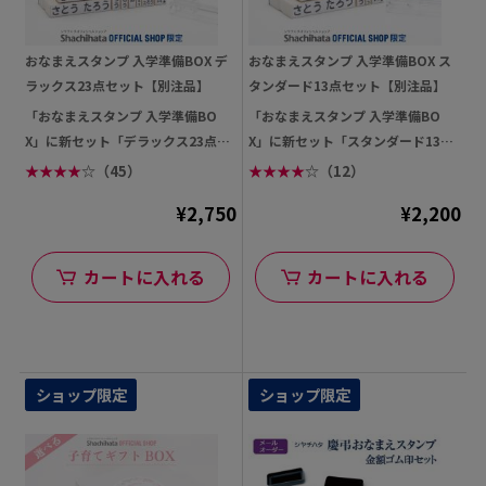
おなまえスタンプ 入学準備BOX デ
おなまえスタンプ 入学準備BOX ス
ラックス23点セット【別注品】
タンダード13点セット【別注品】
「おなまえスタンプ 入学準備BO
「おなまえスタンプ 入学準備BO
X」に新セット「デラックス23点セ
X」に新セット「スタンダード13点
ット」が登場! ひら...
セット」が登場! 大...
★
★
★
★
☆
（45）
★
★
★
★
☆
（12）
¥2,750
¥2,200
カートに入れる
カートに入れる
ショップ限定
ショップ限定