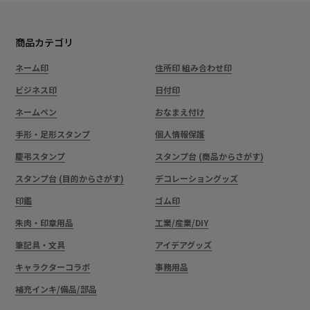
商品カテゴリ
ネーム印
住所印 組み合わせ印
ビジネス印
日付印
ネームペン
おなまえ付け
手形・足形スタンプ
個人情報保護
慶弔スタンプ
スタンプ台 (商品からさがす)
スタンプ台 (目的からさがす)
デコレーショングッズ
印鑑
ゴム印
朱肉・印章用品
工業/産業/DIY
筆記具・文具
アイデアグッズ
キャラクターコラボ
事務用品
補充インキ/備品/部品