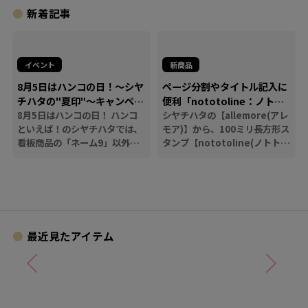
新着記事
イベント
新商品
8月5日はハンコの日！～シヤ
ページ分割やタイトル記入に
チハタの"夏印"～キャンペー
便利「nototoline：ノトト
ン
8月5日はハンコの日！ ハンコ
ライン」
シヤチハタの【allemore(アレ
といえば！のシヤチハタでは、
モア)】から、100ミリ長方形ス
看板商品の「ネーム9」以外に
タンプ【nototoline(ノトトラ
も、たくさんのハンコにまつわ
イン)】が登場！ ペンケースに
る商品を揃えています。
も入れやすいコンパクトさで、
いつでもどこでも手帳時間がは
かどります。
最近見たアイテム