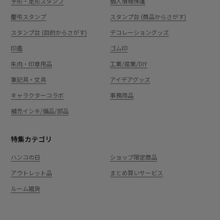
手形・足形スタンプ
個人情報保護
慶弔スタンプ
スタンプ台 (商品からさがす)
スタンプ台 (目的からさがす)
デコレーショングッズ
印鑑
ゴム印
朱肉・印章用品
工業/産業/DIY
筆記具・文具
アイデアグッズ
キャラクターコラボ
事務用品
補充インキ/備品/部品
特集カテゴリ
ハンコの日
ショップ限定商品
アウトレット品
まとめ買いサービス
ルーム雑貨