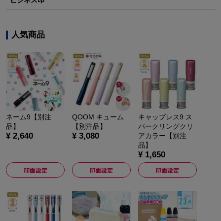
人気商品
ネーム9【別注
QOOM キューム
キャップレス9 ス
品】
【別注品】
パークリングクリ
¥ 2,640
¥ 3,080
アカラー【別注
品】
¥ 1,650
印面設定
印面設定
印面設定