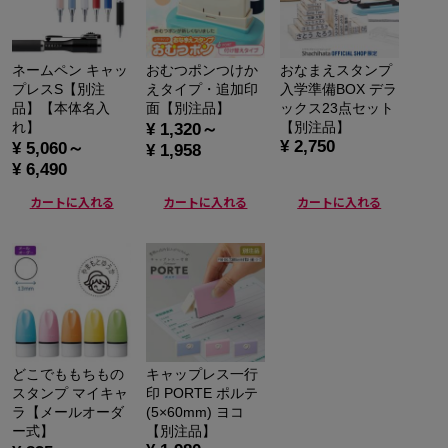
ネームペン キャッ
おむつポンつけか
おなまえスタンプ
プレスS【別注
えタイプ・追加印
入学準備BOX デラ
品】【本体名入
面【別注品】
ックス23点セット
れ】
【別注品】
¥ 1,320～
¥ 2,750
¥ 5,060～
¥ 1,958
¥ 6,490
カートに入れる
カートに入れる
カートに入れる
どこでももちもの
キャップレス一行
スタンプ マイキャ
印 PORTE ポルテ
ラ【メールオーダ
(5×60mm) ヨコ
ー式】
【別注品】