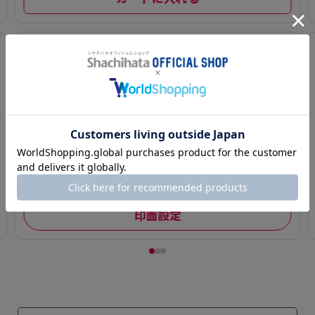
3
氏名印 別製 (5×
29mm)【別注
品】
¥ 660(税込)～
印面設定