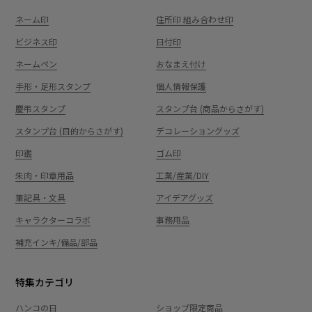
ネーム印
住所印 組み合わせ印
ビジネス印
日付印
ネームペン
おなまえ付け
手形・足形スタンプ
個人情報保護
慶弔スタンプ
スタンプ台 (商品からさがす)
スタンプ台 (目的からさがす)
デコレーショングッズ
印鑑
ゴム印
朱肉・印章用品
工業/産業/DIY
筆記具・文具
アイデアグッズ
キャラクターコラボ
事務用品
補充インキ/備品/部品
特集カテゴリ
ハンコの日
ショップ限定商品