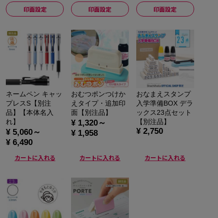
印面設定
印面設定
印面設定
ネームペン キャッ
おむつポンつけか
おなまえスタンプ
プレスS【別注
えタイプ・追加印
入学準備BOX デラ
品】【本体名入
面【別注品】
ックス23点セット
れ】
【別注品】
¥ 1,320～
¥ 2,750
¥ 5,060～
¥ 1,958
¥ 6,490
カートに入れる
カートに入れる
カートに入れる