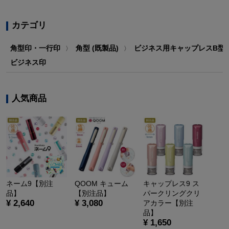
カテゴリ
角型印・一行印
角型 (既製品)
ビジネス用キャップレスB型(13
〉
〉
ビジネス印
人気商品
ネーム9【別注
QOOM キューム
キャップレス9 ス
品】
【別注品】
パークリングクリ
¥ 2,640
¥ 3,080
アカラー【別注
品】
¥ 1,650