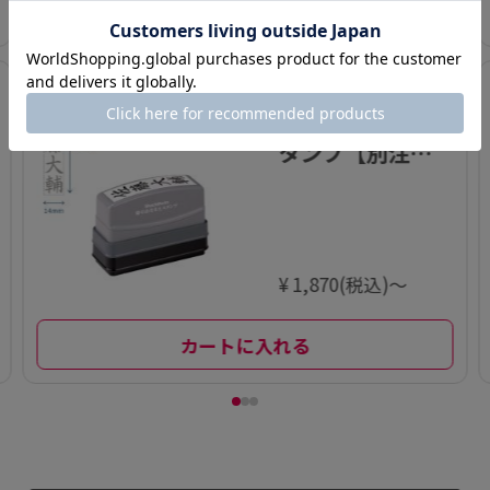
印面設定
3
慶弔おなまえス
タンプ【別注
品】
¥ 1,870(税込)～
カートに入れる