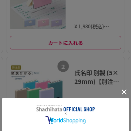
ヨコ【別注品】
¥ 1,980(税込)～
カートに入れる
2
氏名印 別製 (5×
29mm)【別注
品】
¥ 660(税込)～