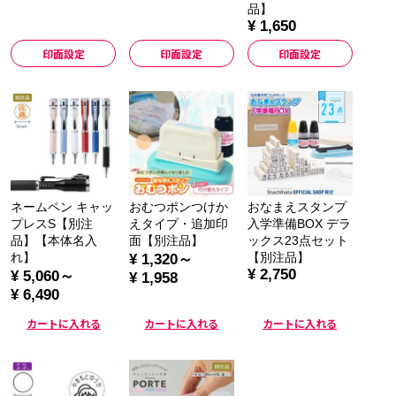
品】
¥ 1,650
印面設定
印面設定
印面設定
ネームペン キャッ
おむつポンつけか
おなまえスタンプ
プレスS【別注
えタイプ・追加印
入学準備BOX デラ
品】【本体名入
面【別注品】
ックス23点セット
れ】
【別注品】
¥ 1,320～
¥ 2,750
¥ 5,060～
¥ 1,958
¥ 6,490
カートに入れる
カートに入れる
カートに入れる