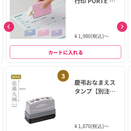
行印 PORTE ポル
テ (5×60mm)
ヨコ【別注品】
¥ 1,980(税込)～
カートに入れる
3
慶弔おなまえス
タンプ【別注
品】
¥ 1,870(税込)～