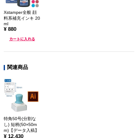
Xstamper全般 顔
料系補充インキ 20
ml
¥ 880
カートに入れる
関連商品
特角50号(分割な
し) 短柄(50×50m
m)【データ入稿】
¥ 12,430