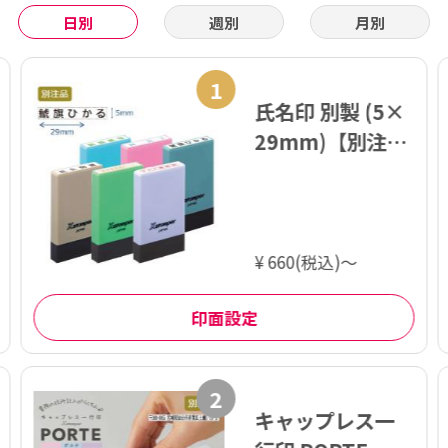
日別
週別
月別
1
氏名印 別製 (5×
29mm)【別注
品】
¥ 660(税込)～
印面設定
2
キャップレス一