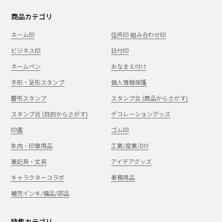
商品カテゴリ
ネーム印
住所印 組み合わせ印
ビジネス印
日付印
ネームペン
おなまえ付け
手形・足形スタンプ
個人情報保護
慶弔スタンプ
スタンプ台 (商品からさがす)
スタンプ台 (目的からさがす)
デコレーショングッズ
印鑑
ゴム印
朱肉・印章用品
工業/産業/DIY
筆記具・文具
アイデアグッズ
キャラクターコラボ
事務用品
補充インキ/備品/部品
特集カテゴリ