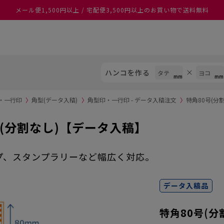
メール便1,500円以上 / 宅配便3,500円以上のお買い物で送料無料
あなたに最適なスタンプをシヤチハタがレコメンド
ハンコを作る
印・一行印
〉
角型(データ入稿)
〉
角型印・一行印 - データ入稿注文
〉
特角80号(分
号(分割なし)【データ入稿】
プ、スタンプラリーなど幅広く対応。
データ入稿品
特角80号(分