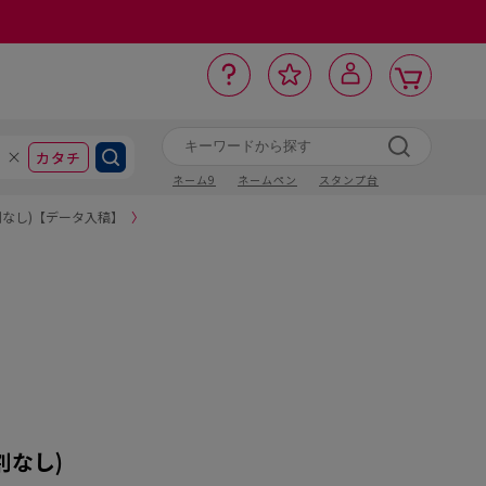
カ
お
入
サ
ロ
ー
イ
ー
気
り
ト
ポ
グ
ン
ト
に
カタチ
ネーム9
ネームペン
スタンプ台
割なし)【データ入稿】
〉
割なし)