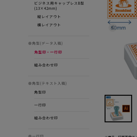
ビジネス用キャップレスB型
(13×42mm)
縦レイアウト
横レイアウト
●
角型(データ入稿)
角型印・一行印
組み合わせ印
●
角型(テキスト入稿)
角型印
一行印
組み合わせ印
●
一行印