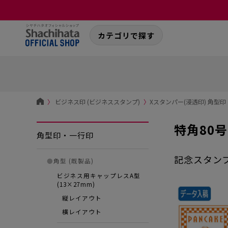
カテゴリで探す
〉
ビジネス印 (ビジネススタンプ)
〉
Xスタンパー(浸透印) 角型
特角80
角型印・一行印
記念スタン
●
角型 (既製品)
ビジネス用キャップレスA型
(13×27mm)
縦レイアウト
横レイアウト