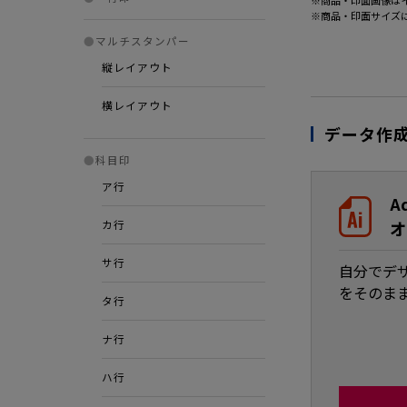
※商品・印面画像は
※商品・印面サイズ
●
マルチスタンパー
縦レイアウト
横レイアウト
データ作
●
科目印
ア行
A
オ
カ行
サ行
自分でデ
をそのま
タ行
ナ行
ハ行