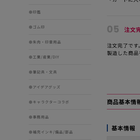
●
印鑑
05
●
ゴム印
注文
●
朱肉・印章用品
注文完了です
製造した商品
●
工業/産業/DIY
●
筆記具・文具
●
アイデアグッズ
商品基本情
●
キャラクターコラボ
●
事務用品
基本情報
●
補充インキ/備品/部品