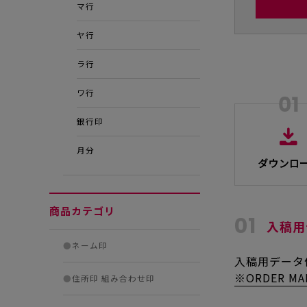
マ行
ヤ行
ラ行
ワ行
銀行印
月分
商品カテゴリ
01
入稿用
●
ネーム印
入稿用データ作
※ORDER MA
●
住所印 組み合わせ印