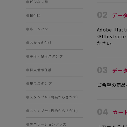
●
ビジネス印
02
デー
●
日付印
Adobe I
●
ネームペン
※Illust
ださい。
●
おなまえ付け
●
手形・足形スタンプ
03
デー
●
個人情報保護
●
慶弔スタンプ
ご希望の商品
●
スタンプ台 (商品からさがす)
04
●
スタンプ台 (目的からさがす)
カー
●
デコレーショングッズ
「カートに入