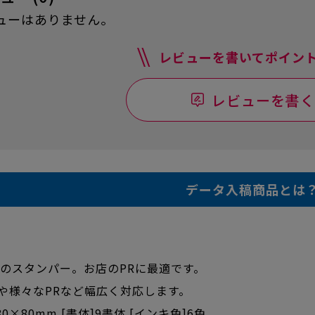
ューはありません。
レビューを書いてポイント
レビューを書く
データ入稿商品とは
m角のスタンパー。お店のPRに最適です。
や様々なPRなど幅広く対応します。
0×80mm [書体]9書体 [インキ色]6色