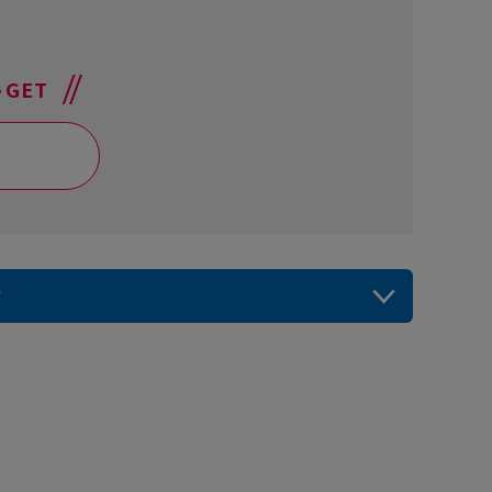
GET
？