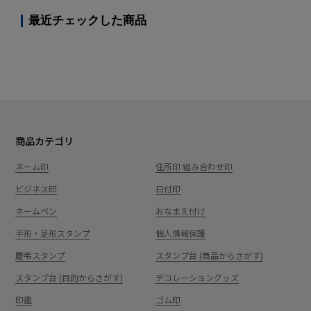
最近チェックした商品
商品カテゴリ
ネーム印
住所印 組み合わせ印
ビジネス印
日付印
ネームペン
おなまえ付け
手形・足形スタンプ
個人情報保護
慶弔スタンプ
スタンプ台 (商品からさがす)
スタンプ台 (目的からさがす)
デコレーショングッズ
印鑑
ゴム印