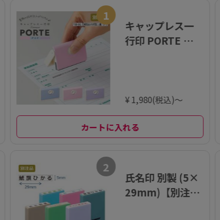
1
キャップレス一
行印 PORTE ポル
テ (5×60mm)
ヨコ【別注品】
¥ 1,980(税込)～
カートに入れる
2
氏名印 別製 (5×
29mm)【別注
品】