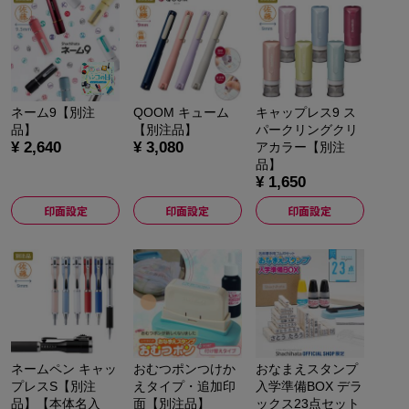
ネーム9【別注
QOOM キューム
キャップレス9 ス
品】
【別注品】
パークリングクリ
¥ 2,640
¥ 3,080
アカラー【別注
品】
¥ 1,650
印面設定
印面設定
印面設定
ネームペン キャッ
おむつポンつけか
おなまえスタンプ
プレスS【別注
えタイプ・追加印
入学準備BOX デラ
品】【本体名入
面【別注品】
ックス23点セット