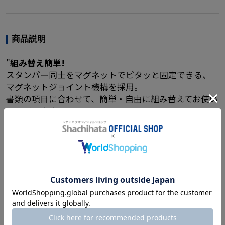
商品説明
"
組み替え簡単!
スタンパー同士をマグネットでピタッと固定できる、
マグネットジョイント機構を採用。
書類の項目に合わせて、簡単・自由に組み替えてお使い
いただけます。
住所や電話番号、部署名、担当者名の変更があった場
合には、必要な一行だけを作り替えできます。
こちらはお好きなレイアウト・フォントで作成いただ
ける「データ入稿」の販売ページです。
印面キャップを使わず自立可能!
普段は印面が浮いていて、押すときだけ下がる自立式ス
ライド機構を採用しました。
狙った場所にピッタリ押せて、使わないときもそのまま