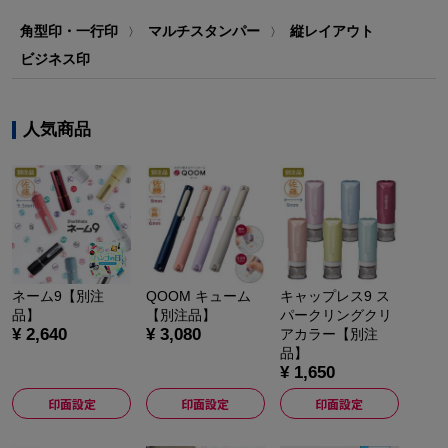
角型印・一行印
マルチスタンパー
縦レイアウト
〉
〉
ビジネス印
人気商品
ネーム9【別注
QOOM キューム
キャップレス9 ス
品】
【別注品】
パークリングクリ
¥ 2,640
¥ 3,080
アカラー【別注
品】
¥ 1,650
印面設定
印面設定
印面設定