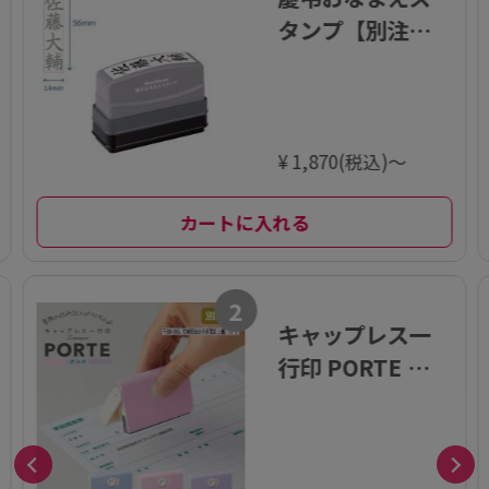
タンプ【別注
品】
¥ 1,870(税込)～
カートに入れる
2
キャップレス一
行印 PORTE ポル
テ (5×60mm)
ヨコ【別注品】