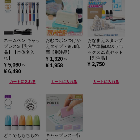
ネームペン キャッ
おむつポンつけか
おなまえスタンプ
プレスS【別注
えタイプ・追加印
入学準備BOX デラ
品】【本体名入
面【別注品】
ックス23点セット
れ】
【別注品】
¥ 1,320～
¥ 2,750
¥ 5,060～
¥ 1,958
¥ 6,490
カートに入れる
カートに入れる
カートに入れる
どこでももちもの
キャップレス一行