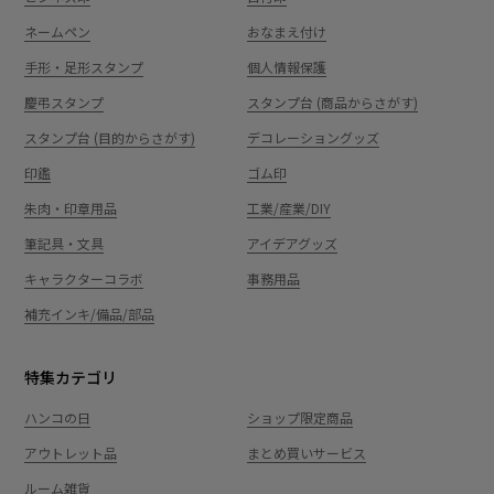
ネームペン
おなまえ付け
手形・足形スタンプ
個人情報保護
慶弔スタンプ
スタンプ台 (商品からさがす)
スタンプ台 (目的からさがす)
デコレーショングッズ
印鑑
ゴム印
朱肉・印章用品
工業/産業/DIY
筆記具・文具
アイデアグッズ
キャラクターコラボ
事務用品
補充インキ/備品/部品
特集カテゴリ
ハンコの日
ショップ限定商品
アウトレット品
まとめ買いサービス
ルーム雑貨