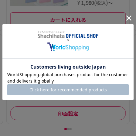
¥ 1,980(税込)～
カートに入れる
3
氏名印 別製 (5×
29mm)【別注
品】
¥ 660(税込)～
印面設定