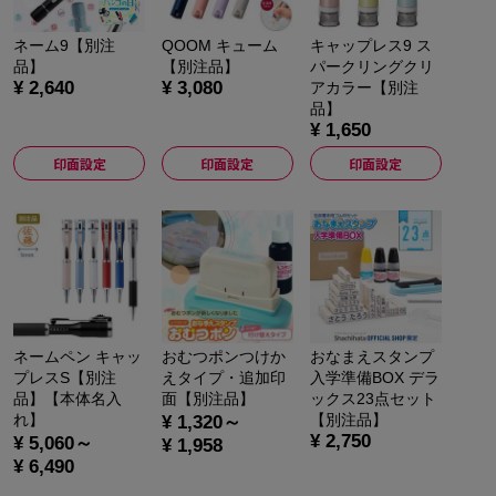
ネーム9【別注
QOOM キューム
キャップレス9 ス
品】
【別注品】
パークリングクリ
¥ 2,640
¥ 3,080
アカラー【別注
品】
¥ 1,650
印面設定
印面設定
印面設定
ネームペン キャッ
おむつポンつけか
おなまえスタンプ
プレスS【別注
えタイプ・追加印
入学準備BOX デラ
品】【本体名入
面【別注品】
ックス23点セット
れ】
【別注品】
¥ 1,320～
¥ 2,750
¥ 5,060～
¥ 1,958
¥ 6,490