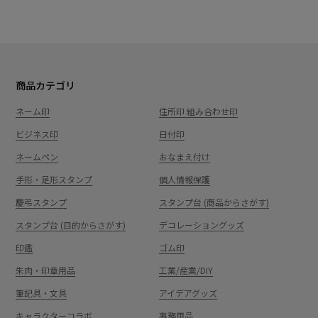
商品カテゴリ
ネーム印
住所印 組み合わせ印
ビジネス印
日付印
ネームペン
おなまえ付け
手形・足形スタンプ
個人情報保護
慶弔スタンプ
スタンプ台 (商品からさがす)
スタンプ台 (目的からさがす)
デコレーショングッズ
印鑑
ゴム印
朱肉・印章用品
工業/産業/DIY
筆記具・文具
アイデアグッズ
キャラクターコラボ
事務用品