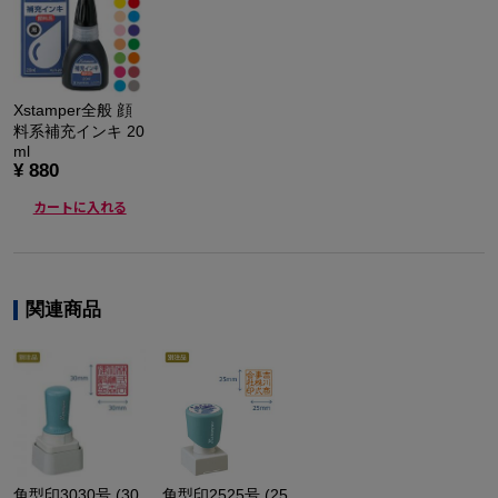
Xstamper全般 顔
料系補充インキ 20
ml
¥ 880
カートに入れる
関連商品
角型印3030号 (30
角型印2525号 (25