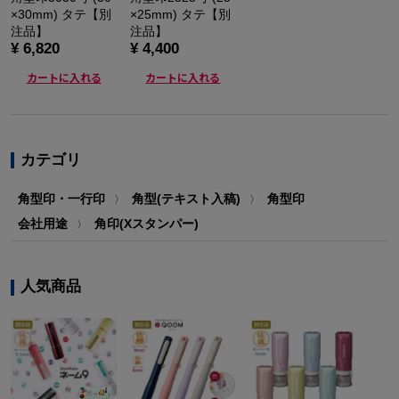
×30mm) タテ【別
×25mm) タテ【別
注品】
注品】
¥ 6,820
¥ 4,400
カートに入れる
カートに入れる
カテゴリ
角型印・一行印
角型(テキスト入稿)
角型印
〉
〉
会社用途
角印(Xスタンパー)
〉
人気商品