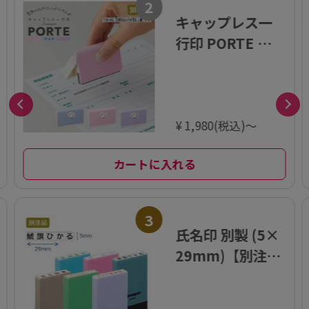
2
キャップレス一
行印 PORTE ポル
テ (5×60mm)
ヨコ【別注品】
¥ 1,980(税込)～
カートに入れる
3
氏名印 別製 (5×
29mm)【別注
品】