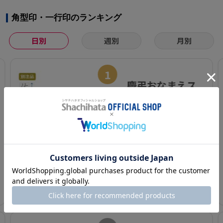
角型印・一行印のランキング
日別
週別
月別
1
慶弔おなまえス
タンプ【別注
品】
¥ 1,870(税込)～
カートに入れる