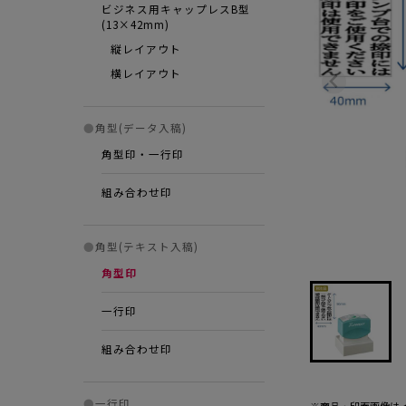
ビジネス用キャップレスB型
(13×42mm)
縦レイアウト
横レイアウト
●
角型(データ入稿)
角型印・一行印
組み合わせ印
●
角型(テキスト入稿)
角型印
一行印
組み合わせ印
●
一行印