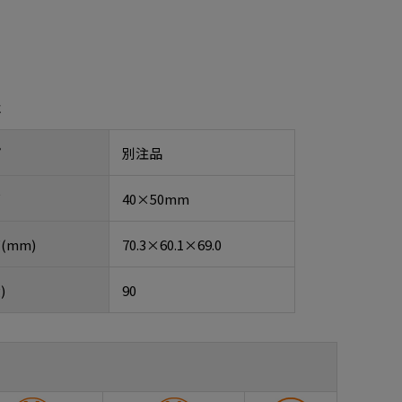
報
プ
別注品
ズ
40×50mm
(mm)
70.3×60.1×69.0
)
90