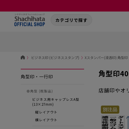
カテゴリで探す
〉
ビジネス印 (ビジネススタンプ)
〉
Xスタンパー(浸透印) 角型
角型印40
角型印・一行印
店舗印やオ
●
角型 (既製品)
ビジネス用キャップレスA型
(13×27mm)
縦レイアウト
横レイアウト