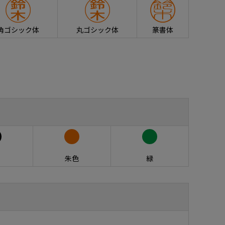
角ゴシック体
丸ゴシック体
篆書体
朱色
緑