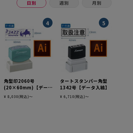
日別
週別
月別
4
5
角型印2060号
タートスタンパー角型
(20×60mm)【データ
1342号【データ入稿】
入稿】
¥ 8,030(税込)～
¥ 6,710(税込)～