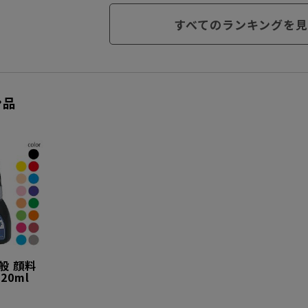
すべてのランキングを見
ン品
全般 顔料
20ml