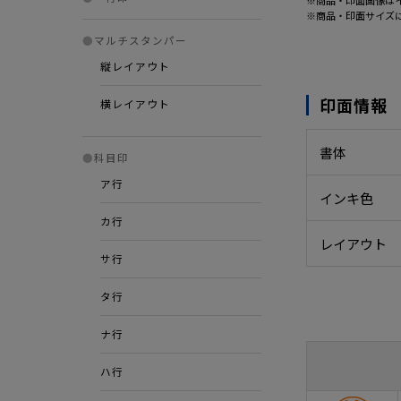
※商品・印面画像は
※商品・印面サイズ
●
マルチスタンパー
縦レイアウト
印面情報
横レイアウト
書体
●
科目印
ア行
インキ色
カ行
レイアウト
サ行
タ行
ナ行
ハ行