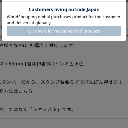
0号の別注品をオーダーメイドでお作りします。
m角のスタンパーは、店舗印や書類・封筒へのコメント表示
や様々なPRにも幅広く対応します。
0×50mm [書体]9書体 [インキ色]6色
スタンパーだから、スタンプ台要らずでぽんぽん押せます。
充方法はこちら
タ」ではなく「シヤチハタ」です。