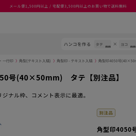
メール便1,500円以上 / 宅配便3,500円以上のお買い物で送料無料
ハンコを作る
印・一行印
〉
角型(テキスト入稿)
〉
角型印 - テキスト入稿
〉
角型印4050号(40×
50号(40×50mm) タテ【別注品】
リジナル枠、コメント表示に最適。
別注品
角型印4050