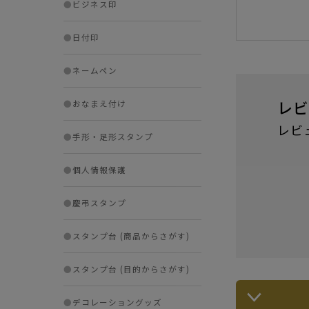
●
ビジネス印
●
日付印
●
ネームペン
レビ
●
おなまえ付け
レビ
●
手形・足形スタンプ
●
個人情報保護
●
慶弔スタンプ
●
スタンプ台 (商品からさがす)
●
スタンプ台 (目的からさがす)
●
デコレーショングッズ