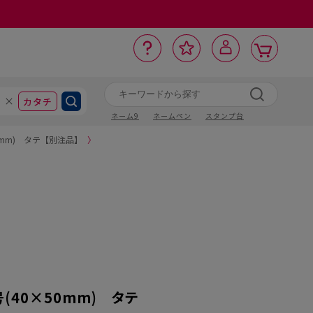
カ
お
入
サ
ロ
ー
イ
ー
気
り
ト
ポ
グ
ン
ト
に
カタチ
ネーム9
ネームペン
スタンプ台
50mm) タテ【別注品】
〉
号(40×50mm) タテ