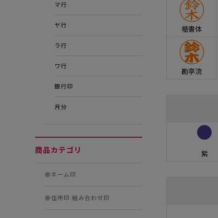
マ行
ヤ行
楷書体
ラ行
ワ行
勘亭流
銀行印
月分
商品カテゴリ
紫
●
ネーム印
●
住所印 組み合わせ印