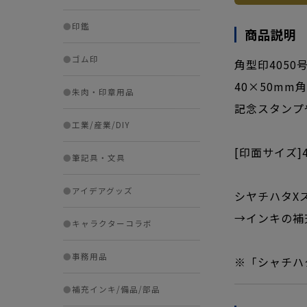
●
印鑑
商品説明
●
ゴム印
角型印405
40×50m
●
朱肉・印章用品
記念スタンプ
●
工業/産業/DIY
[印面サイズ]4
●
筆記具・文具
●
アイデアグッズ
シヤチハタX
→インキの補
●
キャラクターコラボ
●
事務用品
※「シャチハ
●
補充インキ/備品/部品