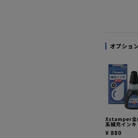
オプショ
Xstamper
系補充インキ 
¥ 880