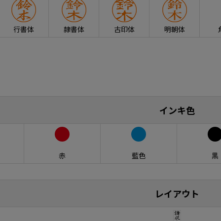
行書体
隷書体
古印体
明朝体
インキ色
赤
藍色
黒
レイアウト