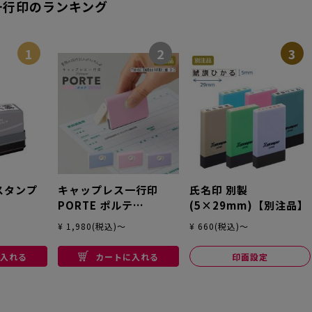
一行印のランキング
1
2
3
スタンプ
キャップレス一行印
氏名印 別製
PORTE ポルテ
(5×29mm)【別注品】
(5×60mm) ヨコ【別
¥ 1,980(税込)～
¥ 660(税込)～
注品】
入れる
カートに入れる
印面設定