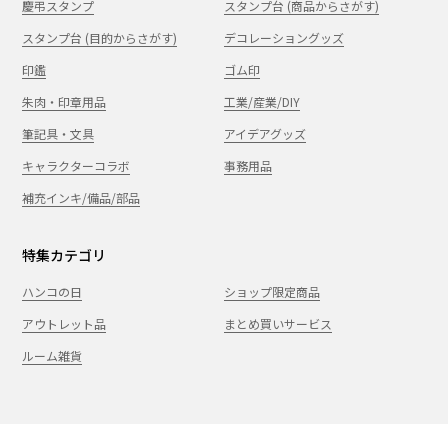
慶弔スタンプ
スタンプ台 (商品からさがす)
スタンプ台 (目的からさがす)
デコレーショングッズ
印鑑
ゴム印
朱肉・印章用品
工業/産業/DIY
筆記具・文具
アイデアグッズ
キャラクターコラボ
事務用品
補充インキ/備品/部品
特集カテゴリ
ハンコの日
ショップ限定商品
アウトレット品
まとめ買いサービス
ルーム雑貨