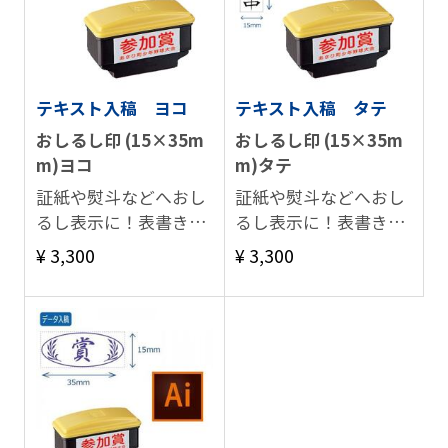
テキスト入稿 ヨコ
テキスト入稿 タテ
おしるし印 (15×35m
おしるし印 (15×35m
m)ヨコ
m)タテ
証紙や熨斗などへおし
証紙や熨斗などへおし
るし表示に！表書きに
るし表示に！表書きに
最適。
最適。
¥ 3,300
¥ 3,300