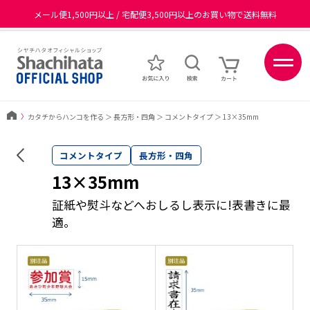
メール便1,500円以上 / 宅配便3,500円以上のお買い物で送料無料
あなたに最適なスタンプをシヤチハタがレコメンド
ポイントが貯まる、使える、会員限定ポイントプログラム
〉
カタチからハンコを作る
＞
長方形・四角
＞
コメントタイプ
＞
13×35mm
コメントタイプ
長方形・四角
13×35mm
証紙や熨斗などへおしるし表示に!表書きに最
適。