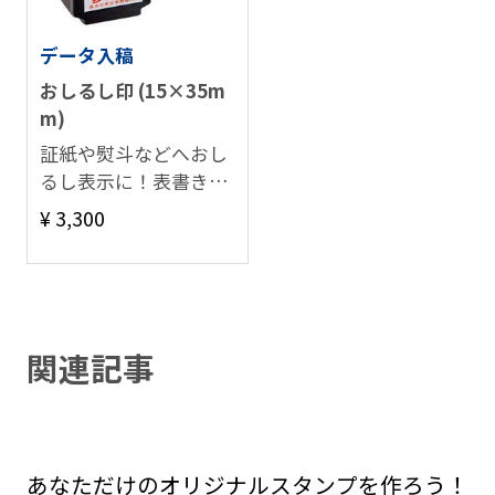
データ入稿
おしるし印 (15×35m
m)
証紙や熨斗などへおし
るし表示に！表書きに
最適。
¥ 3,300
関連記事
あなただけのオリジナルスタンプを作ろう！