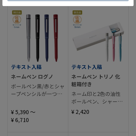
テキスト入稿
テキスト入稿
ネームペン ログノ
ネームペン トリノ 化
粧箱付き
ボールペン黒/赤とシャ
ープペンシルが一つに
ネーム印と2色の油性
なったネームペン。
ボールペン、シャープ
ペンシルが1本に。
¥ 2,420
¥ 5,390 ～
¥ 6,710