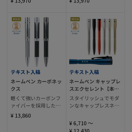
¥ 13,970
¥ 13,970
テキスト入稿
テキスト入稿
ネームペン カーボネッ
ネームペン キャップレ
クス
スエクセレント【本体
名入れ】
軽くて強いカーボンフ
スタイリッシュでモダ
ァイバーを採用したネ
ンなキャップレスネー
ームペン。
ムペン。
¥ 13,860
¥ 6,710 ～
¥ 12,430