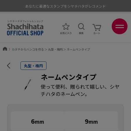
あなたに最適なスタンプをシヤチハタがレコメンド
ポイントが貯まる、使える、会員限定ポイントプログラム
〉
カタチからハンコを作る
＞
丸型・楕円
＞
ネームペンタイプ
丸型・楕円
ネームペンタイプ
使って便利、贈られて嬉しい、シヤ
チハタのネームペン。
6
9
mm
mm