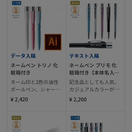
データ入稿
テキスト入稿
ネームペン トリノ 化
ネームペン プリモ 化
粧箱付き
粧箱付き【本体名入
れ】
ネーム印と2色の油性
記念品としても人気。
ボールペン、シャープ
カジュアルカラーが魅
ペンシルが1本に。
力なネームペン。
¥ 2,420
¥ 2,200