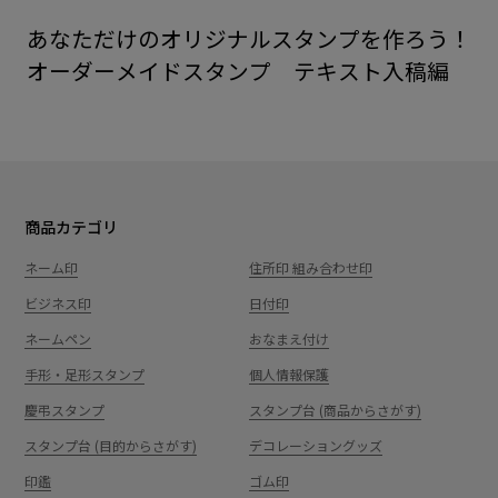
あなただけのオリジナルスタンプを作ろう！
オーダーメイドスタンプ テキスト入稿編
商品カテゴリ
ネーム印
住所印 組み合わせ印
ビジネス印
日付印
ネームペン
おなまえ付け
手形・足形スタンプ
個人情報保護
慶弔スタンプ
スタンプ台 (商品からさがす)
スタンプ台 (目的からさがす)
デコレーショングッズ
印鑑
ゴム印