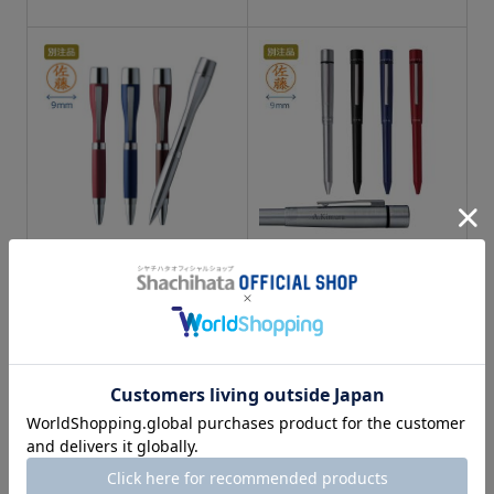
テキスト入稿
テキスト入稿
ネームペン ポケット
ネームペン ログノ【本
体名入れ】
伸び縮みするからスマ
ートにポケットへ収納
ボールペン黒/赤とシャ
できるネームペン。
ープペンシルが一つに
なったネームペン。
¥ 4,510 ～
¥ 5,390 ～
¥ 5,830
¥ 6,710