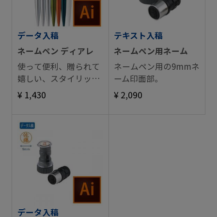
データ入稿
テキスト入稿
ネームペン ディアレ
ネームペン用ネーム
使って便利、贈られて
ネームペン用の9mmネ
嬉しい、スタイリッシ
ーム印面部。
ュなネームペン。
¥ 1,430
¥ 2,090
データ入稿